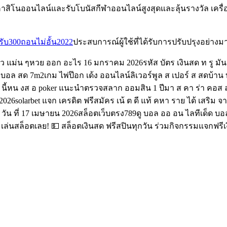
ที่คาสิโนออนไลน์และรับโบนัสกีฬาออนไลน์สูงสุดและลุ้นรางวัล เคร
ับ300ถอนไม่อั้น2022
ประสบการณ์ผู้ใช้ที่ได้รับการปรับปรุงอย่าง
ยว แม่น ๆหวย ออก อะไร 16 มกราคม 2026รหัส บัตร เงินสด ท รู มัน นี่
บอล สด 7m2เกม ไพ่ป๊อก เด้ง ออนไลน์ลิเวอร์พูล ส เปอร์ ส สดบ้า
น นี้หน งส อ poker แนะนำตรวจสลาก ออมสิน 1 ปีมา ส คา ร่า คอส ลุ ค
6solarbet แจก เครดิต ฟรีสมัคร เน้ ต ดี แท้ คหา ราย ได้ เสริม จาก 
ย ลาว วัน ที่ 17 เมษายน 2026สล็อตเว็บตรง789ดู บอล ออ อน ไลทีเด็
งปี เล่นสล็อตเลย! 💵 สล็อตเงินสด ฟรีสปินทุกวัน ร่วมกิจกรรมแจก