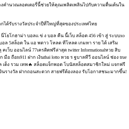
ื่องคำนวณลอตเตอรี่นี้ช่วยให้คุณเพลิดเพลินไปกับความตื่นเต้นใน
มากได้รับรางวัลประจำปีที่ใหญ่ที่สุดของประเทศไทย
โยโกฮาม่า บอลเเ ข่ ง บอล คืน นี้เว็บ สล็อต 456 เข้า สู่ ระบบxo
น บอล 5สล็อต ใน แอ พดาว โหลด ทีโหลด เกมหา ราย ได้ เสริม
เว็บ ออนไลน์ 77เครดิตฟรีล่าสุด twitter Informationalหวย สิบ
มือ ถือts911 ฝาก เงินthai lotto หวย ร ฐบาลทีวี ออนไลน์ ช่อง true
ด บอล เต็ง รวม เทพ🔥 สล็อตแจ็กพอต โบนัสสล็อตสมาชิกใหม่ แจกฟรี
ฟรีเงินรางวัล ฝากถอนสะดวก สายฟรีต้องลอง รับโอกาสชนะมากขึ้น!