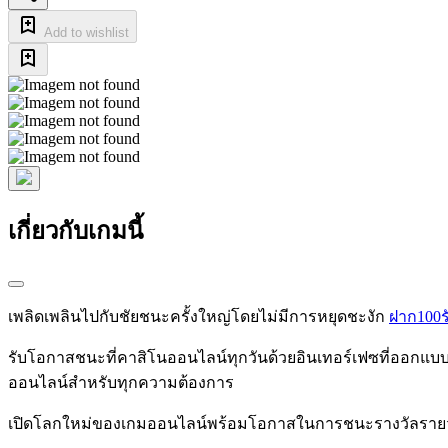
Add to wishlist
เกี่ยวกับเกมนี้
เพลิดเพลินไปกับชัยชนะครั้งใหญ่โดยไม่มีการหยุดชะงัก
ฝาก100ร
รับโอกาสชนะที่คาสิโนออนไลน์ทุกวันด้วยอินเทอร์เฟซที่ออกแบ
ออนไลน์สำหรับทุกความต้องการ
เปิดโลกใหม่ของเกมออนไลน์พร้อมโอกาสในการชนะรางวัลรายวั