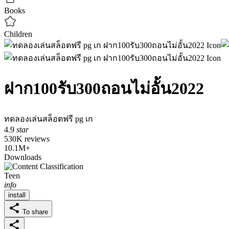
Books
Children
ฝาก100รับ300ถอนไม่อั้น2022
ทดลองเล่นสล็อตฟรี pg เก
4.9
star
530K reviews
10.1M+
Downloads
Teen
info
install
To share