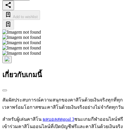
Add to wishlist
เกี่ยวกับเกมนี้
สัมผัสประสบการณ์ความสนุกของคาสิโนด้วยเงินจริงทุกที่ทุก
เวลาพร้อมโอกาสชนะคาสิโนด้วยเงินจริงอย่างไม่จำกัดทุกวัน
สำหรับผู้เล่นคาสิโน
ผลบอลสดgoal 3
ชนะเกมกีฬาออนไลน์ฟรี
เข้าร่วมคาสิโนออนไลน์ที่เปิดบัญชีฟรีและคาสิโนด้วยเงินจริง