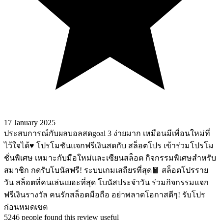
17 January 2025
ประสบการณ์กับผลบอลสดgoal 3 ง่ายมาก เหมือนมีเพื่อนใหม่ที่
ไว้ใจได้♥️ โปรโมชันแจกฟรีเงินสดกับ สล็อตโปร เข้าร่วมโปรโม
ชั่นพิเศษ เหมาะกับมือใหม่และเซียนสล็อต กิจกรรมพิเศษสำหรับ
สมาชิก กดรับโบนัสฟรี! ระบบเกมเสถียรที่สุด🧧 สล็อตโปรราย
วัน สล็อตที่คนเล่นเยอะที่สุด โบนัสประจำวัน ร่วมกิจกรรมแจก
ฟรีเงินรางวัล คนรักสล็อตมือถือ อย่าพลาดโอกาสดีๆ! รับโปร
ก่อนหมดเขต
5246 people found this review useful