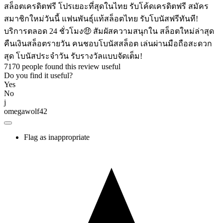
สล็อตเครดิตฟรี โปรเยอะที่สุดในไทย รับโค้ดเครดิตฟรี สมัคร
สมาชิกใหม่วันนี้ แฟนพันธุ์แท้สล็อตไทย รับโบนัสฟรีทันที!
บริการตลอด 24 ชั่วโมง🤑 สัมผัสความสนุกใน สล็อตใหม่ล่าสุด
คืนเงินสล็อตรายวัน คนชอบโบนัสสล็อต เล่นผ่านมือถือสะดวก
สุด โบนัสประจำวัน รับรางวัลแบบจัดเต็ม!
7170 people found this review useful
Do you find it useful?
Yes
No
j
omegawolf42
Flag as inappropriate