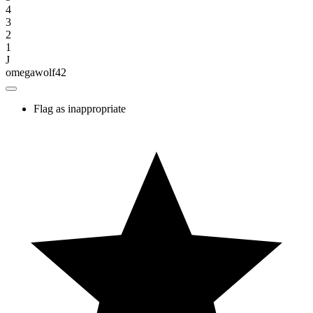
4
3
2
1
J
omegawolf42
Flag as inappropriate