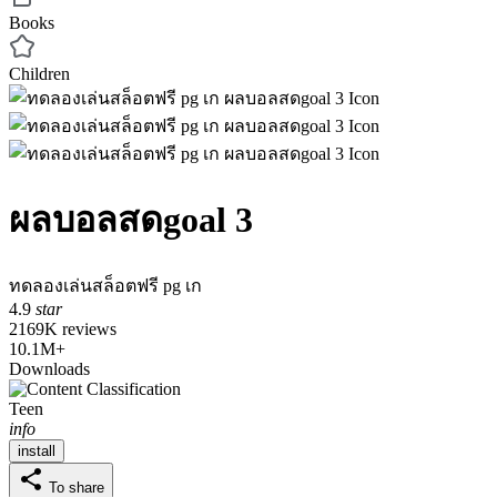
Books
Children
ผลบอลสดgoal 3
ทดลองเล่นสล็อตฟรี pg เก
4.9
star
2169K reviews
10.1M+
Downloads
Teen
info
install
To share