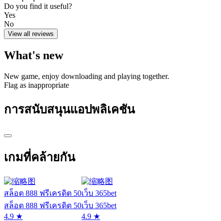
Do you find it useful?
Yes
No
View all reviews
What's new
New game, enjoy downloading and playing together.
Flag as inappropriate
การสนับสนุนแอปพลิเคชัน
เกมที่คล้ายกัน
สล็อต 888 ฟรีเครดิต 50
เว็บ 365bet
สล็อต 888 ฟรีเครดิต 50
เว็บ 365bet
4.9 ★
4.9 ★