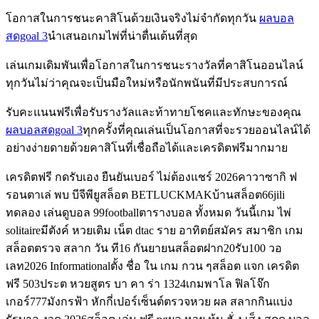
โอกาสในการชนะคาสิโนด้วยเงินจริงไม่จำกัดทุกวัน
ผลบอล
สดgoal 3
นำเสนอเกมไพ่ที่น่าตื่นเต้นที่สุด
เล่นเกมเดิมพันเพื่อโอกาสในการชนะรางวัลที่คาสิโนออนไลน์
ทุกวันไม่ว่าคุณจะเป็นมือใหม่หรือนักพนันที่มีประสบการณ์
รับคะแนนฟรีเพื่อรับรางวัลและท้าทายโชคและทักษะของคุณ
ผลบอลสดgoal 3
ทุกครั้งที่คุณเล่นเป็นโอกาสที่จะรวยออนไลน์ได้
อย่างง่ายดายด้วยคาสิโนที่เชื่อถือได้และเครดิตฟรีมากมาย
เครดิตฟรี กดรับเอง ยืนยันเบอร์ ไม่ต้องแชร์ 2026คาวาซากิ ฟ
รอนตาเล่ พบ บีจีพียูสล็อต BETLUCKMAKบ้านสล็อต66jili
ทดลอง เล่นดูบอล 99footballตารางบอล ทั้งหมด วันนี้เกม ไพ่
solitaireมีตังค์ หวยเติม เน็ต dtac ราย อาทิตย์สมัคร สมาชิก เกม
สล็อตตรวจ สลาก วัน ที16 กันยายนสล็อตฝาก20รับ100 วอ
เลท2026 Informationalตั้ง ชื่อ ใน เกม กวน ๆสล็อต แจก เครดิต
ฟรี 503ประต หวยสูตร บา คา ร่า 1324เกมพาโล ฟิลโจ๊ก
เกอร์777มังกรฟ้า หักกี่เปอร์เซ็นต์ตรวจหวย ผล สลากกินแบ่ง