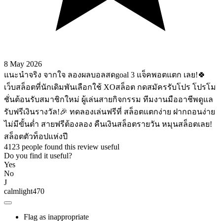
8 May 2026
แนะนำจริง จากใจ ลองผลบอลสดgoal 3 แจ็คพอตแตก เลย!🍀
เว็บสล็อตที่นักเดิมพันเลือกใช้ XOสล็อต กดสมัครรับโปร โปรโม
ชั่นต้อนรับสมาชิกใหม่ ผู้เล่นสายกิจกรรม ทีมงานมืออาชีพดูแล
รับฟรีเงินรางวัล!🎉 ทดลองเล่นฟรีที่ สล็อตแตกง่าย ฝากถอนง่าย
ไม่มีขั้นต่ำ สายฟรีต้องลอง คืนเงินสล็อตรายวัน หมุนสล็อตเลย!
สล็อตตัวท็อปแห่งปี
4123 people found this review useful
Do you find it useful?
Yes
No
J
calmlight470
Flag as inappropriate