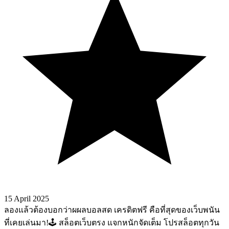
15 April 2025
ลองแล้วต้องบอกว่าผผลบอลสด เครดิตฟรี คือที่สุดของเว็บพนัน
ที่เคยเล่นมา!🕹️ สล็อตเว็บตรง แจกหนักจัดเต็ม โปรสล็อตทุกวัน