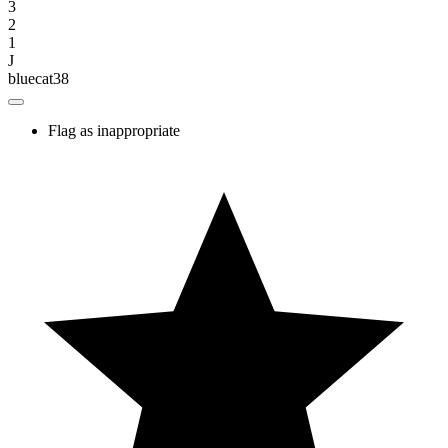
3
2
1
J
bluecat38
Flag as inappropriate