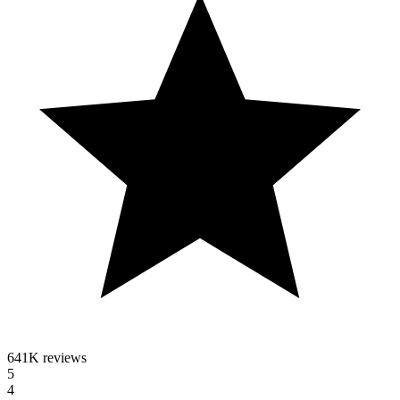
641K reviews
5
4