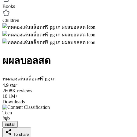
Books
Children
ผผลบอลสด
ทดลองเล่นสล็อตฟรี pg เก
4.9
star
2608K reviews
10.1M+
Downloads
Teen
info
install
To share