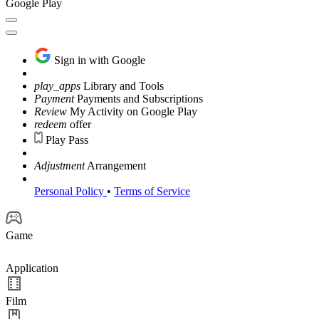
Google Play
Sign in with Google
play_apps
Library and Tools
Payment
Payments and Subscriptions
Review
My Activity on Google Play
redeem
offer
Play Pass
Adjustment
Arrangement
Personal Policy
•
Terms of Service
Game
Application
Film