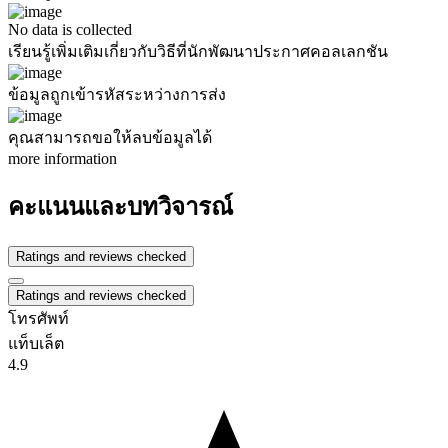
No data is collected
เรียนรู้เพิ่มเติมเกี่ยวกับวิธีที่นักพัฒนาประกาศคอลเลกชัน
ข้อมูลถูกเข้ารหัสระหว่างการส่ง
คุณสามารถขอให้ลบข้อมูลได้
more information
คะแนนและบทวิจารณ์
Ratings and reviews checked
Ratings and reviews checked
โทรศัพท์
แท็บเล็ต
4.9