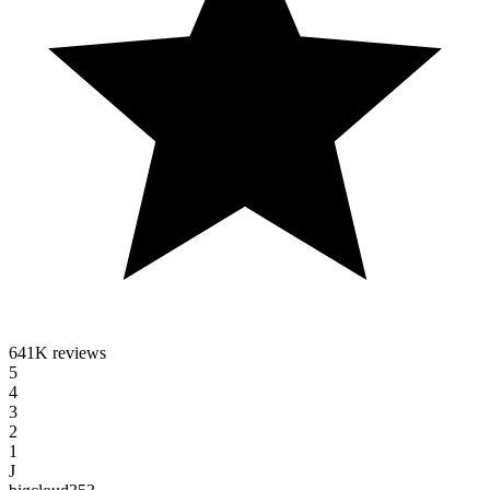
641K reviews
5
4
3
2
1
J