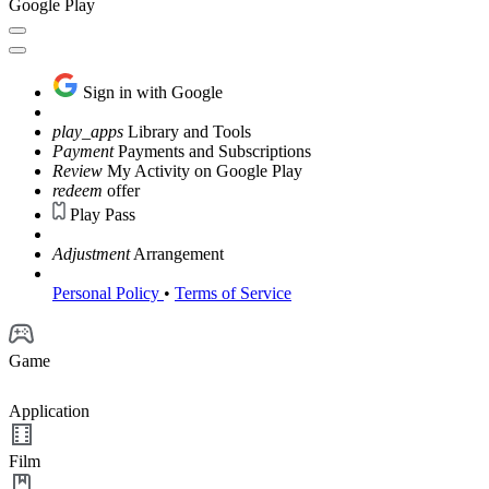
Google Play
Sign in with Google
play_apps
Library and Tools
Payment
Payments and Subscriptions
Review
My Activity on Google Play
redeem
offer
Play Pass
Adjustment
Arrangement
Personal Policy
•
Terms of Service
Game
Application
Film