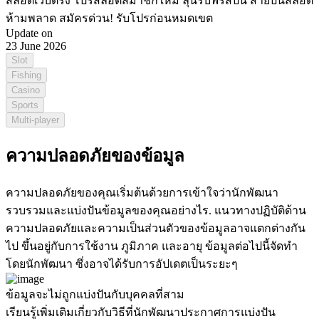
สล็อตเว็บตรง โปรสล็อตสมาชิกใหม่ ลุ้นรับฟรีสปิน สายปั่นสล็อต
ห้ามพลาด สมัครด่วน! รับโปรก่อนหมดเขต
Update on
23 June 2026
Slot
Fishing
Casino
Sports
Multi-player
ความปลอดภัยของข้อมูล
ความปลอดภัยของคุณเริ่มต้นด้วยการเข้าใจว่านักพัฒนา
รวบรวมและแบ่งปันข้อมูลของคุณอย่างไร.
แนวทางปฏิบัติด้าน
ความปลอดภัยและความเป็นส่วนตัวของข้อมูลอาจแตกต่างกัน
ไป ขึ้นอยู่กับการใช้งาน ภูมิภาค และอายุ
ข้อมูลต่อไปนี้จัดทำ
โดยนักพัฒนา ซึ่งอาจได้รับการอัปเดตเป็นระยะๆ
ข้อมูลจะไม่ถูกแบ่งปันกับบุคคลที่สาม
เรียนรู้เพิ่มเติมเกี่ยวกับวิธีที่นักพัฒนาประกาศการแบ่งปัน