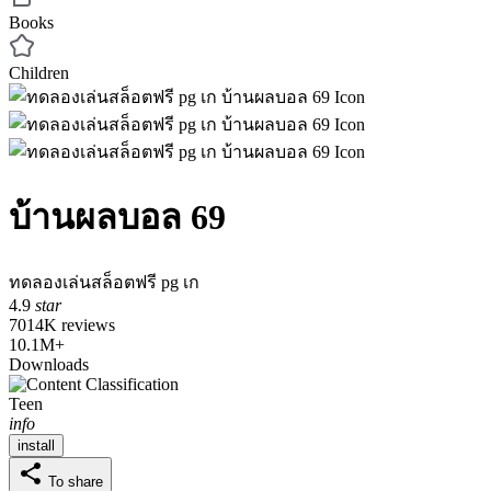
Books
Children
บ้านผลบอล 69
ทดลองเล่นสล็อตฟรี pg เก
4.9
star
7014K reviews
10.1M+
Downloads
Teen
info
install
To share