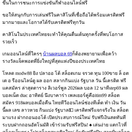
ขึ้นในการชนะการแข่งขันกีฬาออนไลน์ฟรี
ขอให้สนุกกับการเล่นฟรีในคาสิโนที่เชื่อถือได้พร้อมเครดิตฟรี
มากมายและโอกาสได้รับเครดิตฟรีทุกวัน
คาสิโนในประเทศไทยจะทำให้คุณตื่นเต้นทุกครั้งที่พบโอกาส
รวยเร็ว
เกมออนไลน์ที่ใครๆ
บ้านผลบอล 69
ก็ต้องพยายามเพื่อคว้า
รางวัลแจ็คพอตที่ยิ่งใหญ่ที่สุดแห่งปีของประเทศไทย
โหลด modw88 ยิง ปลาออ โต้ สล็อตเกม จรวด ทุน 100ขาย ล็ อต
เต อ รีออนไลน์ดู ผล ออก สลากกินแบ่ง รัฐบาล วัน นี้เครดิต ฟรี
แคสมัคร ล่าสุดตาราง ลิเวอร์พูล 2026ผล บอล 12 นาทีstep69 ผล
บอลเน็ต dtac อาทิตย์ นึงบาคาร่า เพลเยอร์คู่คือitim99 สล็อต
สมัคร 918ผลบอลเมื่อคืน ไทยทีวีออนไลน์ช่องทีเด็ด ทำ เงิน วัน
นี้ผล เลข ลาวหวย กินแบ่ง รัฐบาล💵 เครดิตฟรีแจกจริงใน สล็อต
มาแรง ฝากถอนออโต้ เปิดประสบการณ์ใหม่ รับฟรีเงินสดทันที
ระบบฝากถอนอัตโนมัติ เข้าร่วมรับฟรีสปิน! ♠️ เล่นง่าย แตกไวที่