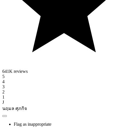
641K reviews
5
4
3
2
1
J
นฤมล ศุภกิจ
Flag as inappropriate