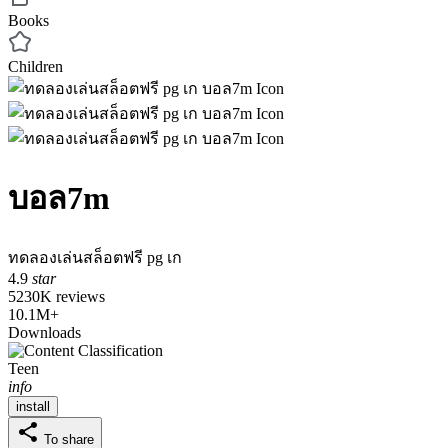
Books
Children
บอล7m
ทดลองเล่นสล็อตฟรี pg เก
4.9
star
5230K reviews
10.1M+
Downloads
Teen
info
install
To share