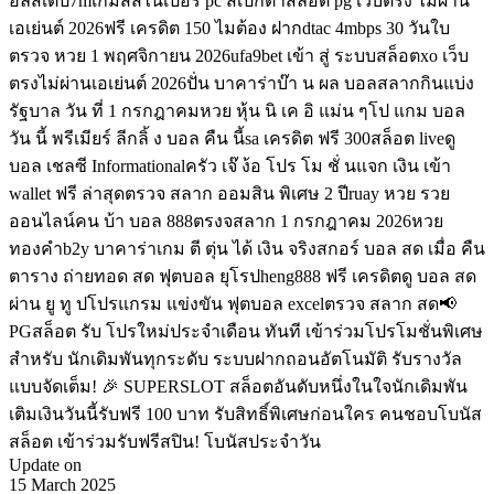
อลสเต็ป7mเกมส์สไนเปอร์ pc สเป็กต่ําสล็อต pg เว็บตรง ไม่ผ่าน
เอเย่นต์ 2026ฟรี เครดิต 150 ไมต้อง ฝากdtac 4mbps 30 วันใบ
ตรวจ หวย 1 พฤศจิกายน 2026ufa9bet เข้า สู่ ระบบสล็อตxo เว็บ
ตรงไม่ผ่านเอเย่นต์ 2026ปั่น บาคาร่าบ๊า น ผล บอลสลากกินแบ่ง
รัฐบาล วัน ที่ 1 กรกฎาคมหวย หุ้น นิ เค อิ แม่น ๆโป แกม บอล
วัน นี้ พรีเมียร์ ลีกลิ้ ง บอล คืน นี้sa เครดิต ฟรี 300สล็อต liveดู
บอล เชลซี Informationalครัว เจ๊ ง้อ โปร โม ชั่ นแจก เงิน เข้า
wallet ฟรี ล่าสุดตรวจ สลาก ออมสิน พิเศษ 2 ปีruay หวย รวย
ออนไลน์คน บ้า บอล 888ตรงจสลาก 1 กรกฎาคม 2026หวย
ทองคำb2y บาคาร่าเกม ตี ตุ่น ได้ เงิน จริงสกอร์ บอล สด เมื่อ คืน
ตาราง ถ่ายทอด สด ฟุตบอล ยุโรปheng888 ฟรี เครดิตดู บอล สด
ผ่าน ยู ทู ปโปรแกรม แข่งขัน ฟุตบอล excelตรวจ สลาก สด📢
PGสล็อต รับ โปรใหม่ประจำเดือน ทันที เข้าร่วมโปรโมชั่นพิเศษ
สำหรับ นักเดิมพันทุกระดับ ระบบฝากถอนอัตโนมัติ รับรางวัล
แบบจัดเต็ม! 🎉 SUPERSLOT สล็อตอันดับหนึ่งในใจนักเดิมพัน
เติมเงินวันนี้รับฟรี 100 บาท รับสิทธิ์พิเศษก่อนใคร คนชอบโบนัส
สล็อต เข้าร่วมรับฟรีสปิน! โบนัสประจำวัน
Update on
15 March 2025