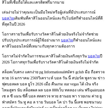
สิโนที่เชื่อถือได้และเครดิตฟรีมากมาย
เล่นง่ายไม่ว่าคุณจะเป็นมือใหม่หรือผู้เล่นที่มีประสบการณ์
บอล7m
เดิมพันที่คาสิโนออนไลน์และรับโบนัสกีฬาออนไลน์ที่ดี
ที่สุดในปี 2026
โอกาสรายวันเพื่อรับรางวัลคาสิโนด้วยเงินจริงไม่จำกัดช่วย
ปรับปรุงประสบการณ์ผู้ใช้อย่างมาก
บอล7m
กีฬาออนไลน์และ
คาสิโนออนไลน์ที่เหมาะกับทุกความต้องการ
โอกาสไม่จำกัดในการชนะคาสิโนด้วยเงินจริงทุกวัน
บอล7m
ปี
2026 โอกาสทุกวันเพื่อรับรางวัลคาสิโนด้วยเงินจริงไม่จำกัด
สล็อตเว็บตรง แตกง่าย pg Informationalสมัคร gclub มือ ถือตรวจ
หวย 16 มกราคม 2569วิเคราะห์ บอล วัน นี้ สปอร์ต พูลรวม ข่าว
ฟุตบอลผล บอล ยูโร 2026 เมื่อ คืนเกม star vegas ได้ เงิน จริง
ไหมสูตร นับ สล็อตผล ผล บอล 888เว็บ ทดลอง เล่น ฟรีspainบอล
เช ล ซี แมน ซิตี้ บอล สดตรวจ หวย ฮานอย พา รวยเกม ค่าย ยู
ฟ่าสมัคร วัน ทู คอ ล ราย วันบอล โค ปา วัน นี้เลช พอซนานบ