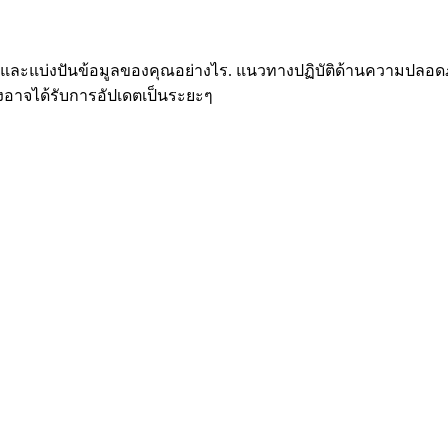
และแบ่งปันข้อมูลของคุณอย่างไร.
แนวทางปฏิบัติด้านความปลอดภั
่งอาจได้รับการอัปเดตเป็นระยะๆ