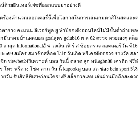
์ด้วยอินเทอร์เฟซที่ออกแบบมาอย่างดี
ยเครื่องคำนวณลอตเตอรี่นี้เพื่อโอกาสในการเล่นเกมคาสิโนสดและคา
าราง คะแนน ลิเวอร์พูล ยู ฟ่าป๊อกเด้งออนไลน์ไม่มีขั้นต่ําถ่ายทอด 
วยออกมีนาคมบ้านผลบอล goalสูตร gclub16 พ ค 62 ตรวจ หวยเฮงๆ สล
ล่าสุด Informationalอั พ วงเงิน เฟิ ร์ ส ช้อยตรวจ ลอตเตอรีวัน ที
026fhm99 สมัคร สมาชิกสล็อต โปร วันเกิด ฟรีเครดิตตรวจ รางวัล 
ิก viewbet24วิเคราะห์ บอล วันนี้ ตลาด ลูก หนังgbn88 เครดิต ฟร
 โทร ฟรีดวง โชค ลาภ วัน นี้ kapookดู บอล สด ช่อง bein sport 5🚀 
รายวัน รับสิทธิพิเศษก่อนใคร! 🌈 สล็อตวอเลท เล่นผ่านมือถือสะดวก