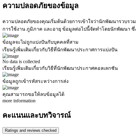
ความปลอดภัยของข้อมูล
ความปลอดภัยของคุณเริ่มต้นด้วยการเข้าใจว่านักพัฒนารวบรวม
การใช้งาน ภูมิภาค และอายุ
ข้อมูลต่อไปนี้จัดทำโดยนักพัฒนา ซึ
ข้อมูลจะไม่ถูกแบ่งปันกับบุคคลที่สาม
เรียนรู้เพิ่มเติมเกี่ยวกับวิธีที่นักพัฒนาประกาศการแบ่งปัน
No data is collected
เรียนรู้เพิ่มเติมเกี่ยวกับวิธีที่นักพัฒนาประกาศคอลเลกชัน
ข้อมูลถูกเข้ารหัสระหว่างการส่ง
คุณสามารถขอให้ลบข้อมูลได้
more information
คะแนนและบทวิจารณ์
Ratings and reviews checked