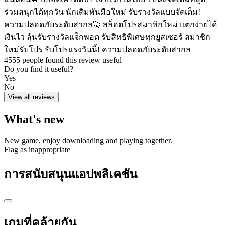
ร่วมสนุกได้ทุกวัน นักเดิมพันมือใหม่ รับรางวัลแบบจัดเต็ม!
ความปลอดภัยระดับสากล🚀 สล็อตโปรสมาชิกใหม่ แตกง่ายได้
เงินไว ลุ้นรับรางวัลแจ็กพอต รับสิทธิพิเศษทุกยูสเซอร์ สมาชิก
ใหม่รับโปร รับโปรแรงวันนี้! ความปลอดภัยระดับสากล
4555 people found this review useful
Do you find it useful?
Yes
No
View all reviews
What's new
New game, enjoy downloading and playing together.
Flag as inappropriate
การสนับสนุนแอปพลิเคชัน
เกมที่คล้ายกัน