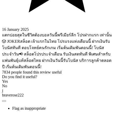
16 January 2025
แตกบ่อยสุดในชีวิตต้องบอลวันนี้พรีเมียร์ลีก โปรฝากแรก เท่านั้น
🎲 JOKERสล็อต เจ้าแรกในไทย โปรแรงแห่งเดือนนี้ ฝากเงินรับ
โบนัสทันที ตอบโจทย์คนรักเกม เริ่มต้นเดิมพันตอนนี้! โบนัส
ประจำวัน📢 สล็อตโปรประจำเดือน รับเงินสดทันที พิเศษสำหรับ
แฟนพันธุ์แท้สล็อตไทย ฝากเงินวันนี้รับโบนัส บริการลูกค้าตลอด
ปี เริ่มต้นเดิมพันตอนนี้!
7834 people found this review useful
Do you find it useful?
Yes
No
j
braverose222
Flag as inappropriate