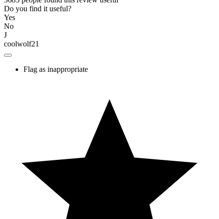
Do you find it useful?
Yes
No
J
coolwolf21
Flag as inappropriate