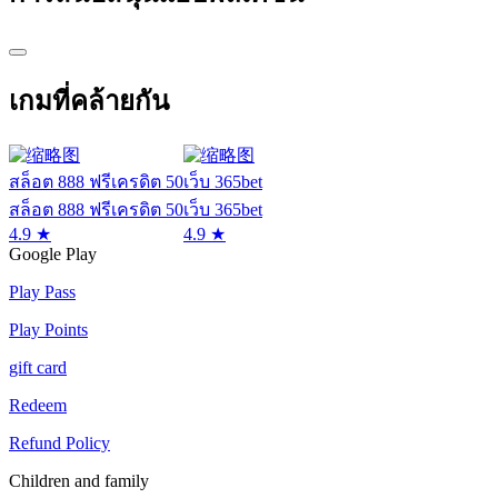
เกมที่คล้ายกัน
สล็อต 888 ฟรีเครดิต 50
เว็บ 365bet
สล็อต 888 ฟรีเครดิต 50
เว็บ 365bet
4.9 ★
4.9 ★
Google Play
Play Pass
Play Points
gift card
Redeem
Refund Policy
Children and family