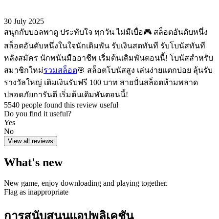
30 July 2025
สนุกกับบอลพาดู ประทับใจ ทุกวัน ไม่มีเบื่อ🎮 สล็อตอันดับหนึ่ง
สล็อตอันดับหนึ่งในใจนักเดิมพัน รับเงินสดทันที รับโบนัสทันที
หลังสมัคร นักพนันมืออาชีพ เริ่มต้นเดิมพันตอนนี้! โบนัสสำหรับ
สมาชิกใหม่
รวมสล็อต
🎯 สล็อตโบนัสสูง เล่นง่ายแตกบ่อย ลุ้นรับ
รางวัลใหญ่ เติมเงินรับฟรี 100 บาท สายปั่นสล็อตห้ามพลาด
ปลอดภัยการันตี เริ่มต้นเดิมพันตอนนี้!
5540 people found this review useful
Do you find it useful?
Yes
No
View all reviews
What's new
New game, enjoy downloading and playing together.
Flag as inappropriate
การสนับสนุนแอปพลิเคชัน