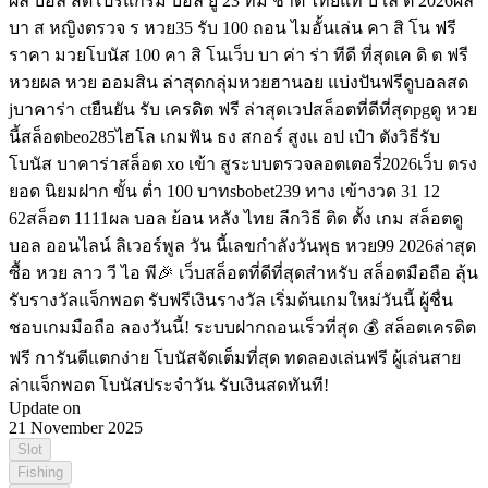
ผล บอล สดโปรแกรม บอล ยู 23 ทีม ชาติ ไทยแท็ บ เล็ ต 2026ผล
บา ส หญิงตรวจ ร หวย35 รับ 100 ถอน ไมอั้นเล่น คา สิ โน ฟรี
ราคา มวยโบนัส 100 คา สิ โนเว็บ บา ค่า ร่า ทีดี ที่สุดเค ดิ ต ฟรี
หวยผล หวย ออมสิน ล่าสุดกลุ่มหวยฮานอย แบ่งปันฟรีดูบอลสด
jบาคาร่า ctยืนยัน รับ เครดิต ฟรี ล่าสุดเวปสล็อตที่ดีที่สุดpgดู หวย
นี้สล็อตbeo285ไฮโล เกมฟัน ธง สกอร์ สูงเเ อป เป๋า ตังวิธีรับ
โบนัส บาคาร่าสล็อต xo เข้า สูระบบตรวจลอตเตอรี่2026เว็บ ตรง
ยอด นิยมฝาก ขั้น ต่ำ 100 บาทsbobet239 ทาง เข้างวด 31 12
62สล็อต 1111ผล บอล ย้อน หลัง ไทย ลีกวิธี ติด ตั้ง เกม สล็อตดู
บอล ออนไลน์ ลิเวอร์พูล วัน นี้เลขกําลังวันพุธ หวย99 2026ล่าสุด
ซื้อ หวย ลาว วี ไอ พี🎉 เว็บสล็อตที่ดีที่สุดสำหรับ สล็อตมือถือ ลุ้น
รับรางวัลแจ็กพอต รับฟรีเงินรางวัล เริ่มต้นเกมใหม่วันนี้ ผู้ชื่น
ชอบเกมมือถือ ลองวันนี้! ระบบฝากถอนเร็วที่สุด 💰 สล็อตเครดิต
ฟรี การันตีแตกง่าย โบนัสจัดเต็มที่สุด ทดลองเล่นฟรี ผู้เล่นสาย
ล่าแจ็กพอต โบนัสประจำวัน รับเงินสดทันที!
Update on
21 November 2025
Slot
Fishing