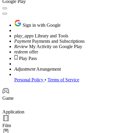
Google Play
Sign in with Google
play_apps
Library and Tools
Payment
Payments and Subscriptions
Review
My Activity on Google Play
redeem
offer
Play Pass
Adjustment
Arrangement
Personal Policy
•
Terms of Service
Game
Application
Film