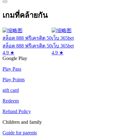
เกมที่คล้ายกัน
สล็อต 888 ฟรีเครดิต 50
เว็บ 365bet
สล็อต 888 ฟรีเครดิต 50
เว็บ 365bet
4.9 ★
4.9 ★
Google Play
Play Pass
Play Points
gift card
Redeem
Refund Policy
Children and family
Guide for parents