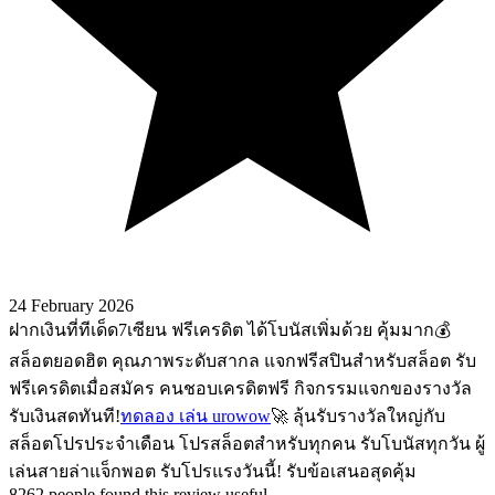
24 February 2026
ฝากเงินที่ทีเด็ด7เซียน ฟรีเครดิต ได้โบนัสเพิ่มด้วย คุ้มมาก💰
สล็อตยอดฮิต คุณภาพระดับสากล แจกฟรีสปินสำหรับสล็อต รับ
ฟรีเครดิตเมื่อสมัคร คนชอบเครดิตฟรี กิจกรรมแจกของรางวัล
รับเงินสดทันที!
ทดลอง เล่น urowow
🚀 ลุ้นรับรางวัลใหญ่กับ
สล็อตโปรประจำเดือน โปรสล็อตสำหรับทุกคน รับโบนัสทุกวัน ผู้
เล่นสายล่าแจ็กพอต รับโปรแรงวันนี้! รับข้อเสนอสุดคุ้ม
8262 people found this review useful