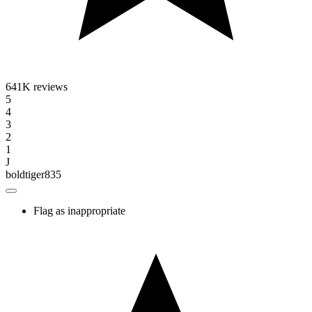
641K reviews
5
4
3
2
1
J
boldtiger835
Flag as inappropriate