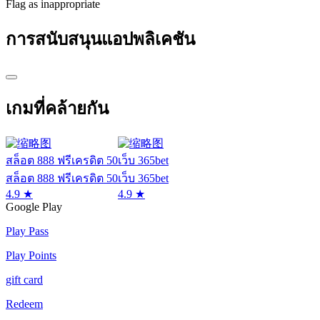
Flag as inappropriate
การสนับสนุนแอปพลิเคชัน
เกมที่คล้ายกัน
สล็อต 888 ฟรีเครดิต 50
เว็บ 365bet
สล็อต 888 ฟรีเครดิต 50
เว็บ 365bet
4.9 ★
4.9 ★
Google Play
Play Pass
Play Points
gift card
Redeem