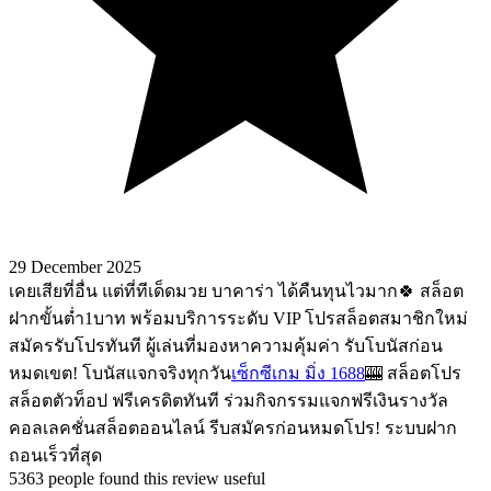
29 December 2025
เคยเสียที่อื่น แต่ที่ทีเด็ดมวย บาคาร่า ได้คืนทุนไวมาก🍀 สล็อต
ฝากขั้นต่ำ1บาท พร้อมบริการระดับ VIP โปรสล็อตสมาชิกใหม่
สมัครรับโปรทันที ผู้เล่นที่มองหาความคุ้มค่า รับโบนัสก่อน
หมดเขต! โบนัสแจกจริงทุกวัน
เซ็กซีเกม มิ่ง 1688
🎰 สล็อตโปร
สล็อตตัวท็อป ฟรีเครดิตทันที ร่วมกิจกรรมแจกฟรีเงินรางวัล
คอลเลคชั่นสล็อตออนไลน์ รีบสมัครก่อนหมดโปร! ระบบฝาก
ถอนเร็วที่สุด
5363 people found this review useful