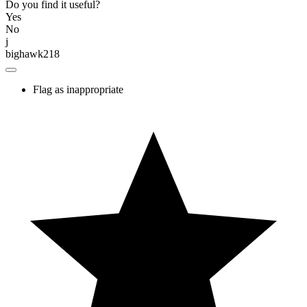
Do you find it useful?
Yes
No
j
bighawk218
Flag as inappropriate