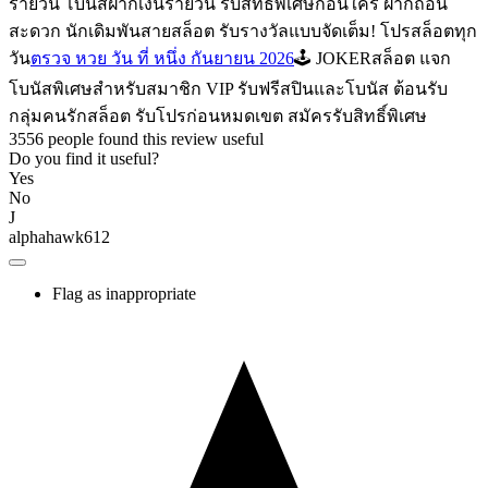
รายวัน โบนัสฝากเงินรายวัน รับสิทธิ์พิเศษก่อนใคร ฝากถอน
สะดวก นักเดิมพันสายสล็อต รับรางวัลแบบจัดเต็ม! โปรสล็อตทุก
วัน
ตรวจ หวย วัน ที่ หนึ่ง กันยายน 2026
🕹️ JOKERสล็อต แจก
โบนัสพิเศษสำหรับสมาชิก VIP รับฟรีสปินและโบนัส ต้อนรับ
กลุ่มคนรักสล็อต รับโปรก่อนหมดเขต สมัครรับสิทธิ์พิเศษ
3556 people found this review useful
Do you find it useful?
Yes
No
J
alphahawk612
Flag as inappropriate