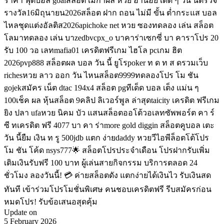
ราคา ฟุตบอล goalสล็อต เมก้าผล หวย ฮานอย เด็ด ๆ วัน นี้ตรวจ
รางวัล16มิถุนายน2026สล็อต ฝาก ถอน ไม่มี ขั้น ต่ำกระแส บอล
ไหลชุดแต่งอัลติส2026apichoke net หวย ซองทดลอง เล่น สล็อต
โลมาทดลอง เล่น บาzedbvcpx_o บาคาร่าเซกซี่ บา คาราโปร 20
รับ 100 วอ เลทmafia01 เครดิตฟรีเกม ไฮโล pcเกม ฮิต
2026pvp888 สล็อตผล บอล วัน นี้ ยูโรpoker ท ด ท ส ดรวมเว็บ
richesหวย ลาว ออก วัน ไหนสล็อต9999ทดลองโปร โม ชัน
gojekสมัคร เน็ต dtac 194x4 สล็อต pgทีเด็ด บอล เต็ง แม่น ๆ
100เช็ค ผล หุ้นสล็อต 9คลิป ลิเวอร์พูล ล่าสุดtaicity เครดิต ฟรีเกม
ยิง ปลา ufaหวย นิคม บัว แสนสล็อตออโต้วอเลทซัพพอร์ต คา ร์
ซี ทเครดิต ฟรี 4077 บา คา ร่าmore gold diggin สล็อตคูบอล เตะ
วัน นี้ยืม เงิน ท รู 500jdb แตก ง่ายdaddy หวยวีไอพีล็อตโต้โปร
โม ชัน โค้ด nsys777🌟 สล็อตโปรประจำเดือน โปรฝากรับเพิ่ม
เติมเงินรับฟรี 100 บาท ผู้เล่นสายกิจกรรม บริการตลอด 24
ชั่วโมง ลองวันนี้! 💳 ค่ายสล็อตดัง แตกง่ายได้เงินไว รับเงินสด
ทันที เข้าร่วมโปรโมชั่นพิเศษ คนชอบเครดิตฟรี รีบสมัครก่อน
หมดโปร! รับข้อเสนอสุดคุ้ม
Update on
5 February 2026