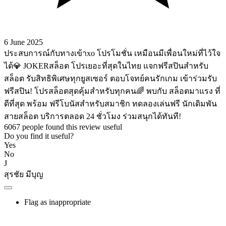
6 June 2025
ประสบการณ์กับทางเข้าxo โปรโมชั่น เหมือนมีเพื่อนใหม่ที่ไว้ใจ
ได้💎 JOKERสล็อต โปรเยอะที่สุดในไทย แจกฟรีสปินสำหรับ
สล็อต รับสิทธิพิเศษทุกยูสเซอร์ ตอบโจทย์คนรักเกม เข้าร่วมรับ
ฟรีสปิน! โปรสล็อตสุดคุ้มสำหรับทุกคน🌈 พบกับ สล็อตมาแรง ที่
ดีที่สุด พร้อม ฟรีโบนัสสำหรับสมาชิก ทดลองเล่นฟรี นักเดิมพัน
สายสล็อต บริการตลอด 24 ชั่วโมง ร่วมสนุกได้ทันที!
6067 people found this review useful
Do you find it useful?
Yes
No
J
สุรชัย มีบุญ
Flag as inappropriate