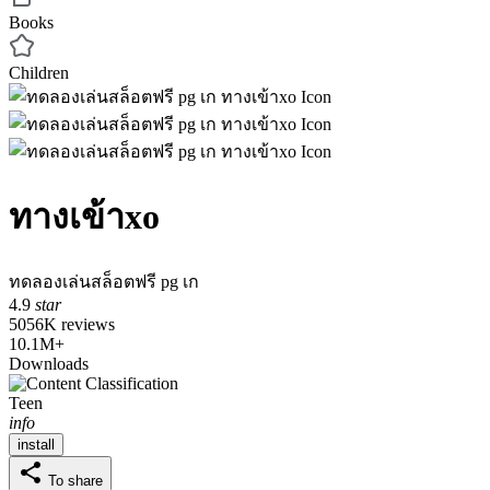
Books
Children
ทางเข้าxo
ทดลองเล่นสล็อตฟรี pg เก
4.9
star
5056K reviews
10.1M+
Downloads
Teen
info
install
To share