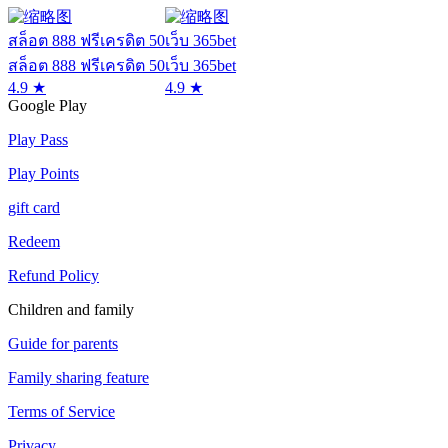
สล็อต 888 ฟรีเครดิต 50
เว็บ 365bet
สล็อต 888 ฟรีเครดิต 50
เว็บ 365bet
4.9 ★
4.9 ★
Google Play
Play Pass
Play Points
gift card
Redeem
Refund Policy
Children and family
Guide for parents
Family sharing feature
Terms of Service
Privacy