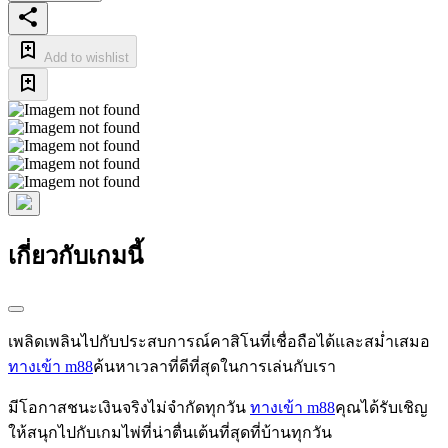
Add to wishlist
เกี่ยวกับเกมนี้
เพลิดเพลินไปกับประสบการณ์คาสิโนที่เชื่อถือได้และสม่ำเสมอ
ทางเข้า m88
ค้นหาเวลาที่ดีที่สุดในการเล่นกับเรา
มีโอกาสชนะเงินจริงไม่จำกัดทุกวัน
ทางเข้า m88
คุณได้รับเชิญ
ให้สนุกไปกับเกมไพ่ที่น่าตื่นเต้นที่สุดที่บ้านทุกวัน