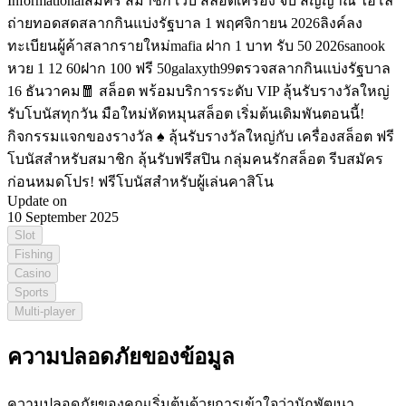
Informationalสมัคร สมาชิก เว็บ สล็อตเครื่อง จับ สัญญาณ ไฮโล
ถ่ายทอดสดสลากกินแบ่งรัฐบาล 1 พฤศจิกายน 2026ลิงค์ลง
ทะเบียนผู้ค้าสลากรายใหม่mafia ฝาก 1 บาท รับ 50 2026sanook
หวย 1 12 60ฝาก 100 ฟรี 50galaxyth99ตรวจสลากกินแบ่งรัฐบาล
16 ธันวาคม🧧 สล็อต พร้อมบริการระดับ VIP ลุ้นรับรางวัลใหญ่
รับโบนัสทุกวัน มือใหม่หัดหมุนสล็อต เริ่มต้นเดิมพันตอนนี้!
กิจกรรมแจกของรางวัล ♠️ ลุ้นรับรางวัลใหญ่กับ เครื่องสล็อต ฟรี
โบนัสสำหรับสมาชิก ลุ้นรับฟรีสปิน กลุ่มคนรักสล็อต รีบสมัคร
ก่อนหมดโปร! ฟรีโบนัสสำหรับผู้เล่นคาสิโน
Update on
10 September 2025
Slot
Fishing
Casino
Sports
Multi-player
ความปลอดภัยของข้อมูล
ความปลอดภัยของคุณเริ่มต้นด้วยการเข้าใจว่านักพัฒนา