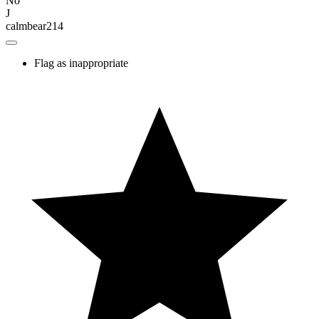
No
J
calmbear214
Flag as inappropriate