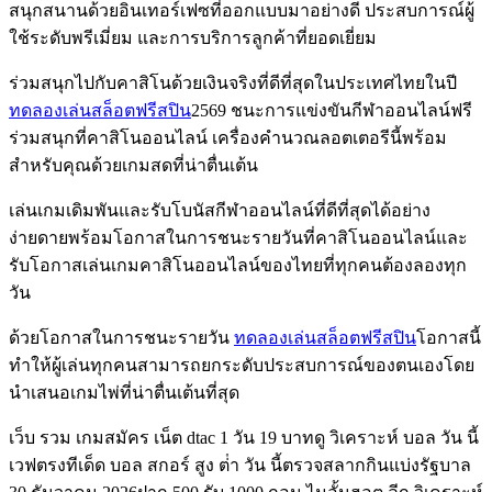
สนุกสนานด้วยอินเทอร์เฟซที่ออกแบบมาอย่างดี ประสบการณ์ผู้
ใช้ระดับพรีเมี่ยม และการบริการลูกค้าที่ยอดเยี่ยม
ร่วมสนุกไปกับคาสิโนด้วยเงินจริงที่ดีที่สุดในประเทศไทยในปี
ทดลองเล่นสล็อตฟรีสปิน
2569 ชนะการแข่งขันกีฬาออนไลน์ฟรี
ร่วมสนุกที่คาสิโนออนไลน์ เครื่องคำนวณลอตเตอรีนี้พร้อม
สำหรับคุณด้วยเกมสดที่น่าตื่นเต้น
เล่นเกมเดิมพันและรับโบนัสกีฬาออนไลน์ที่ดีที่สุดได้อย่าง
ง่ายดายพร้อมโอกาสในการชนะรายวันที่คาสิโนออนไลน์และ
รับโอกาสเล่นเกมคาสิโนออนไลน์ของไทยที่ทุกคนต้องลองทุก
วัน
ด้วยโอกาสในการชนะรายวัน
ทดลองเล่นสล็อตฟรีสปิน
โอกาสนี้
ทำให้ผู้เล่นทุกคนสามารถยกระดับประสบการณ์ของตนเองโดย
นำเสนอเกมไพ่ที่น่าตื่นเต้นที่สุด
เว็บ รวม เกมสมัคร เน็ต dtac 1 วัน 19 บาทดู วิเคราะห์ บอล วัน นี้
เวฟตรงทีเด็ด บอล สกอร์ สูง ต่ํา วัน นี้ตรวจสลากกินแบ่งรัฐบาล