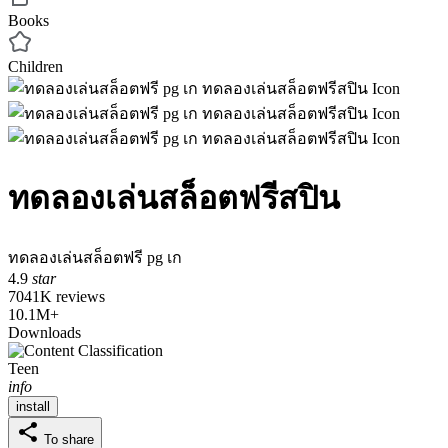
Books
Children
ทดลองเล่นสล็อตฟรีสปิน
ทดลองเล่นสล็อตฟรี pg เก
4.9
star
7041K reviews
10.1M+
Downloads
Teen
info
install
To share