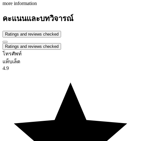
more information
คะแนนและบทวิจารณ์
Ratings and reviews checked
Ratings and reviews checked
โทรศัพท์
แท็บเล็ต
4.9