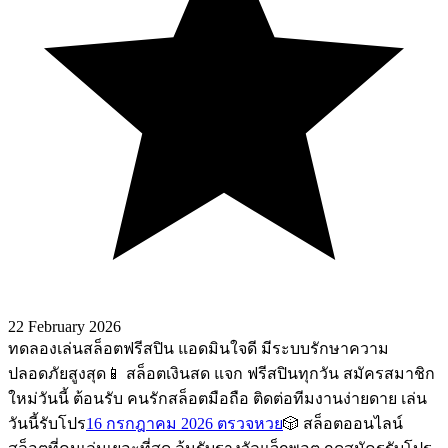
22 February 2026
ทดลองเล่นสล็อตฟรีสปิน แอดมินใจดี มีระบบรักษาความ
ปลอดภัยสูงสุด📱 สล็อตเงินสด แจก ฟรีสปินทุกวัน สมัครสมาชิก
ใหม่วันนี้ ต้อนรับ คนรักสล็อตมือถือ ติดต่อทีมงานง่ายดาย เล่น
วันนี้รับโปร
16 กรกฎาคม 2026 ตรวจหวย
🎲 สล็อตออนไลน์