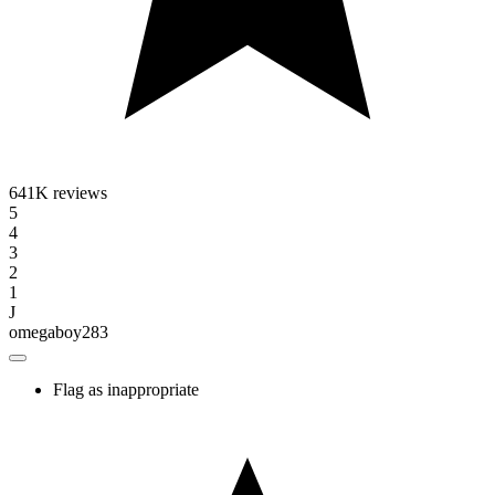
641K reviews
5
4
3
2
1
J
omegaboy283
Flag as inappropriate