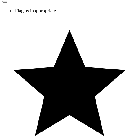
Flag as inappropriate