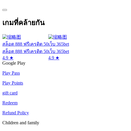
เกมที่คล้ายกัน
สล็อต 888 ฟรีเครดิต 50
เว็บ 365bet
สล็อต 888 ฟรีเครดิต 50
เว็บ 365bet
4.9 ★
4.9 ★
Google Play
Play Pass
Play Points
gift card
Redeem
Refund Policy
Children and family