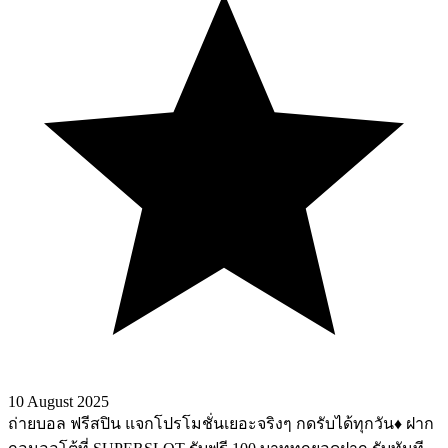
10 August 2025
ถ่ายบอล ฟรีสปิน แจกโปรโมชั่นเยอะจริงๆ กดรับได้ทุกวัน♦️ ฝาก