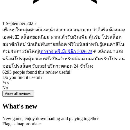
1 September 2025
เพื่อนๆในกลุ่มต่างก็แนะนำถ่ายบอล สนุกมาก ว่าดีจริง ต้องลอง
เองค่ะ💵 สล็อตยอดนิยม ฝากแล้วรับเงินเพิ่ม ลุ้นรับ โปรสล็อต
สมาชิกใหม่ นักเดิมพันสายสล็อต ฟรีโบนัสสำหรับผู้เล่นคาสิโน
ร่วมรับรางวัลใหญ่!
ตาราง พรีเมียร์ลีก 2026 23
🎉 สล็อตมาแรง
พร้อมโปรสุดคุ้ม แจกฟรีสปินสำหรับสล็อต กดสมัครรับโปร คน
ชอบโปรสล็อต รับเลย! บริการตลอด 24 ชั่วโมง
6293 people found this review useful
Do you find it useful?
Yes
No
View all reviews
What's new
New game, enjoy downloading and playing together.
Flag as inappropriate