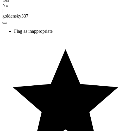
Yes
No
j
goldensky337
Flag as inappropriate