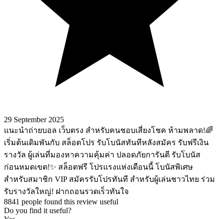
29 September 2025
แนะนำถ่ายบอล เว็บตรง สำหรับคนชอบเสี่ยงโชค ห้ามพลาด!🌈
เริ่มต้นเดิมพันกับ สล็อตโปร รับโบนัสทันทีหลังสมัคร รับฟรีเงิน
รางวัล ผู้เล่นที่มองหาความคุ้มค่า ปลอดภัยการันตี รับโบนัส
ก่อนหมดเขต!✨ สล็อตฟรี โปรแรงแห่งเดือนนี้ โบนัสพิเศษ
สำหรับสมาชิก VIP สมัครรับโปรทันที สำหรับผู้เล่นชาวไทย ร่วม
รับรางวัลใหญ่! ฝากถอนรวดเร็วทันใจ
8841 people found this review useful
Do you find it useful?