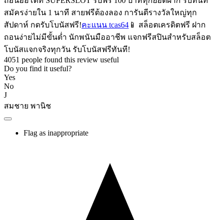
ถอนออโต้ที่ SUPERSLOT รับฟรี 100 บาททุกยอดฝาก รับทันที
สมัครง่ายใน 1 นาที สายฟรีต้องลอง การันตีรางวัลใหญ่ทุก
สัปดาห์ กดรับโบนัสฟรี!
คะแนน tcas64
📱 สล็อตเครดิตฟรี ฝาก
ถอนง่ายไม่มีขั้นต่ำ นักพนันมืออาชีพ แจกฟรีสปินสำหรับสล็อต
โบนัสแจกจริงทุกวัน รับโบนัสฟรีทันที!
4051 people found this review useful
Do you find it useful?
Yes
No
J
สมชาย พานิช
Flag as inappropriate