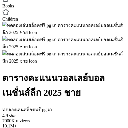
Books
Children
ตารางคะแนนวอลเลย์บอล
เนชั่นส์ลีก 2025 ชาย
ทดลองเล่นสล็อตฟรี pg เก
4.9
star
7000K reviews
10.1M+