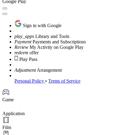
Google Play
Sign in with Google
play_apps
Library and Tools
Payment
Payments and Subscriptions
Review
My Activity on Google Play
redeem
offer
Play Pass
Adjustment
Arrangement
Personal Policy
•
Terms of Service
Game
Application
Film