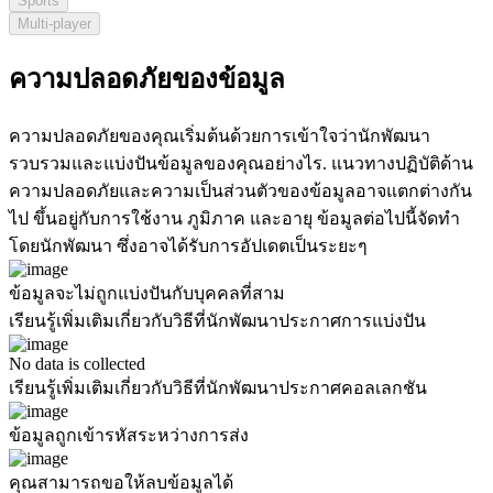
Sports
Multi-player
ความปลอดภัยของข้อมูล
ความปลอดภัยของคุณเริ่มต้นด้วยการเข้าใจว่านักพัฒนา
รวบรวมและแบ่งปันข้อมูลของคุณอย่างไร.
แนวทางปฏิบัติด้าน
ความปลอดภัยและความเป็นส่วนตัวของข้อมูลอาจแตกต่างกัน
ไป ขึ้นอยู่กับการใช้งาน ภูมิภาค และอายุ
ข้อมูลต่อไปนี้จัดทำ
โดยนักพัฒนา ซึ่งอาจได้รับการอัปเดตเป็นระยะๆ
ข้อมูลจะไม่ถูกแบ่งปันกับบุคคลที่สาม
เรียนรู้เพิ่มเติมเกี่ยวกับวิธีที่นักพัฒนาประกาศการแบ่งปัน
No data is collected
เรียนรู้เพิ่มเติมเกี่ยวกับวิธีที่นักพัฒนาประกาศคอลเลกชัน
ข้อมูลถูกเข้ารหัสระหว่างการส่ง
คุณสามารถขอให้ลบข้อมูลได้