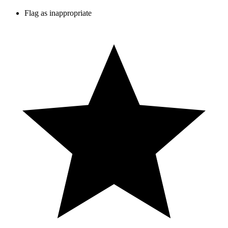
Flag as inappropriate