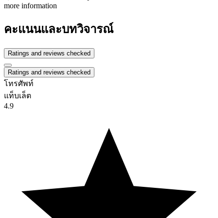
more information
คะแนนและบทวิจารณ์
Ratings and reviews checked
Ratings and reviews checked
โทรศัพท์
แท็บเล็ต
4.9