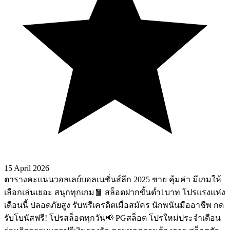
15 April 2026
ตารางคะแนนวอลเลย์บอลเนชั่นส์ลีก 2025 ชาย คุ้มค่า มีเกมให้
เลือกเล่นเยอะ สนุกทุกเกม🧧 สล็อตฝากขั้นต่ำ1บาท โปรแรงแห่ง
เดือนนี้ ปลอดภัยสูง รับฟรีเครดิตเมื่อสมัคร นักพนันมืออาชีพ กด
รับโบนัสฟรี! โปรสล็อตทุกวัน📢 PGสล็อต โปรใหม่ประจำเดือน