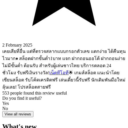
2 February 2025
เคยเสียที่อื่น แต่ที่ตรวจสลากแบบกรอกตัวเลข แตกง่าย ได้คืนทุน
ไวมาก♦️ สล็อตฝากขั้นต่ำ1บาท แจก ฝากถอนออโต้ ฝากถอนง่าย
ไม่มีขั้นต่ำ ต้อนรับ สำหรับผู้เล่นชาวไทย บริการตลอด 24
ชั่วโมง รับฟรีเงินรางวัล!
เน็ตทีโอที
🌟 เกมส์สล็อต แนะนำโดย
เซียนสล็อต รับโค้ดเครดิตฟรี เล่นเดี๋ยวนี้รับฟรี นักเดิมพันมือใหม่
ลุ้นเลย! โปรสล็อตสายฟรี
553 people found this review useful
Do you find it useful?
Yes
No
View all reviews
What's new