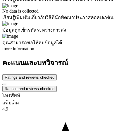
No data is collected
เรียนรู้เพิ่มเติมเกี่ยวกับวิธีที่นักพัฒนาประกาศคอลเลกชัน
ข้อมูลถูกเข้ารหัสระหว่างการส่ง
คุณสามารถขอให้ลบข้อมูลได้
more information
คะแนนและบทวิจารณ์
Ratings and reviews checked
Ratings and reviews checked
โทรศัพท์
แท็บเล็ต
4.9