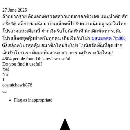
27 June 2025
ถ้าอยากรวย ต้องลองตรวจสลากแบบกรอกตัวเลข แนะนำต่อ สัก
ครั้ง!🎲 สล็อตยอดนิยม เป็นสล็อตที่ได้รับความนิยมสูงสุดในไทย
โปรแรงแห่งเดือนนี้ ฝากเงินรับโบนัสทันที นักเดิมพันทุกระดับ
โปรสล็อตสุดคุ้มสำหรับทุกคน เติมเงินรับโปร!
ผลบอลสด 7m888
🎲 สล็อตโปรสุดคุ้ม สมาชิกใหม่รับโปร โบนัสจัดเต็มที่สุด ฝาก
เงินรับโปรแรง ติดต่อทีมงานง่ายดาย ร่วมรับรางวัลใหญ่!
4804 people found this review useful
Do you find it useful?
Yes
No
J
cosmichawk876
Flag as inappropriate