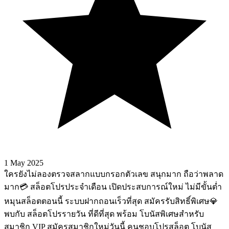
1 May 2025
ใครยังไม่ลองตรวจสลากแบบกรอกตัวเลข สนุกมาก ถือว่าพลาด
มาก💳 สล็อตโปรประจำเดือน เปิดประสบการณ์ใหม่ ไม่มีขั้นต่ำ
หมุนสล็อตตอนนี้ ระบบฝากถอนเร็วที่สุด สมัครรับสิทธิ์พิเศษ💎
พบกับ สล็อตโปรรายวัน ที่ดีที่สุด พร้อม โบนัสพิเศษสำหรับ
สมาชิก VIP สมัครสมาชิกใหม่วันนี้ คนชอบโปรสล็อต โบนัส