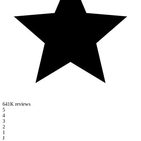
641K reviews
5
4
3
2
1
J