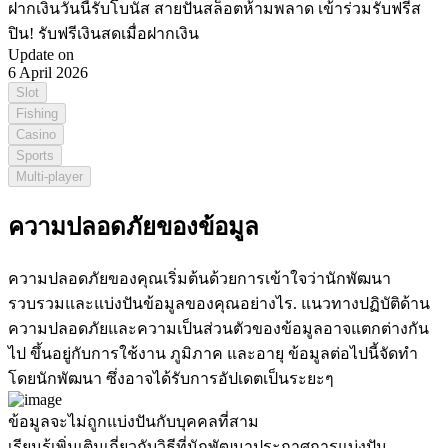
ฝากเงินวันนี้รับโบนัส สายปั่นสล็อตห้ามพลาด เข้าร่วมรับฟรีส
ปิน! รับฟรีเงินสดเมื่อฝากเงิน
Update on
6 April 2026
Slot
Fishing
Casino
Sports
Multi-player
ความปลอดภัยของข้อมูล
ความปลอดภัยของคุณเริ่มต้นด้วยการเข้าใจว่านักพัฒนา
รวบรวมและแบ่งปันข้อมูลของคุณอย่างไร.
แนวทางปฏิบัติด้าน
ความปลอดภัยและความเป็นส่วนตัวของข้อมูลอาจแตกต่างกัน
ไป ขึ้นอยู่กับการใช้งาน ภูมิภาค และอายุ
ข้อมูลต่อไปนี้จัดทำ
โดยนักพัฒนา ซึ่งอาจได้รับการอัปเดตเป็นระยะๆ
ข้อมูลจะไม่ถูกแบ่งปันกับบุคคลที่สาม
เรียนรู้เพิ่มเติมเกี่ยวกับวิธีที่นักพัฒนาประกาศการแบ่งปัน