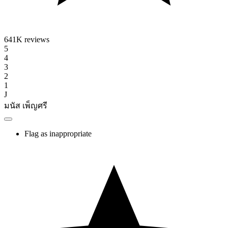
641K reviews
5
4
3
2
1
J
มนัส เพ็ญศรี
Flag as inappropriate