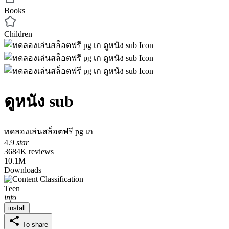
Books
Children
ดูหนัง sub
ทดลองเล่นสล็อตฟรี pg เก
4.9
star
3684K reviews
10.1M+
Downloads
Teen
info
install
To share