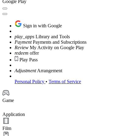
Google Play
Sign in with Google
play_apps
Library and Tools
Payment
Payments and Subscriptions
Review
My Activity on Google Play
redeem
offer
Play Pass
Adjustment
Arrangement
Personal Policy
•
Terms of Service
Game
Application
Film