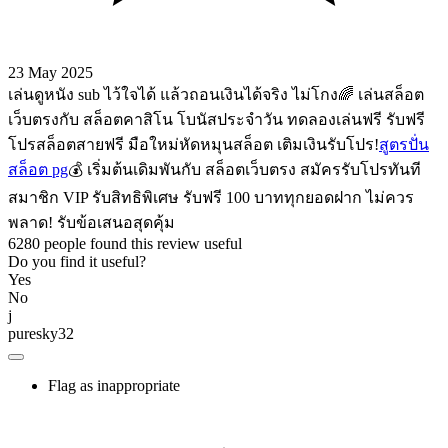
23 May 2025
เล่นดูหนัง sub ไว้ใจได้ แล้วถอนเงินได้จริง ไม่โกง🌈 เล่นสล็อต
เว็บตรงกับ สล็อตคาสิโน โบนัสประจำวัน ทดลองเล่นฟรี รับฟรี
โปรสล็อตสายฟรี มือใหม่หัดหมุนสล็อต เติมเงินรับโปร!
สูตรปั่น
สล็อต pg
💰 เริ่มต้นเดิมพันกับ สล็อตเว็บตรง สมัครรับโปรทันที
สมาชิก VIP รับสิทธิพิเศษ รับฟรี 100 บาททุกยอดฝาก ไม่ควร
พลาด! รับข้อเสนอสุดคุ้ม
6280 people found this review useful
Do you find it useful?
Yes
No
j
puresky32
Flag as inappropriate