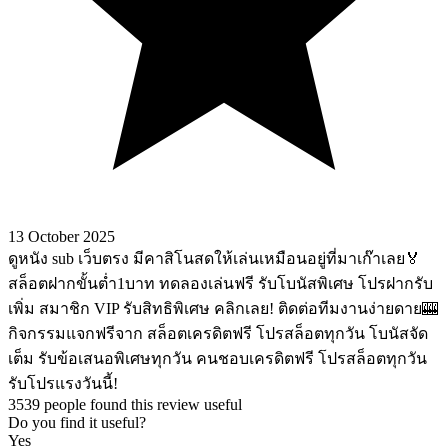
13 October 2025
ดูหนัง sub เว็บตรง มีคาสิโนสดให้เล่นเหมือนอยู่ที่มาเก๊าเลย🏅
สล็อตฝากขั้นต่ำ1บาท ทดลองเล่นฟรี รับโบนัสพิเศษ โปรฝากรับ
เพิ่ม สมาชิก VIP รับสิทธิพิเศษ คลิกเลย! ติดต่อทีมงานง่ายดาย🎰
กิจกรรมแจกฟรีจาก สล็อตเครดิตฟรี โปรสล็อตทุกวัน โบนัสจัด
เต็ม รับข้อเสนอพิเศษทุกวัน คนชอบเครดิตฟรี โปรสล็อตทุกวัน
รับโปรแรงวันนี้!
3539 people found this review useful
Do you find it useful?
Yes