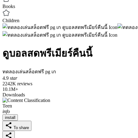
Books
Children
ดูบอลสดพรีเมียร์คืนนี้
ทดลองเล่นสล็อตฟรี pg เก
4.9
star
2242K reviews
10.1M+
Downloads
Teen
info
install
To share