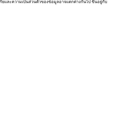
ยและความเป็นส่วนตัวของข้อมูลอาจแตกต่างกันไป ขึ้นอยู่กับ