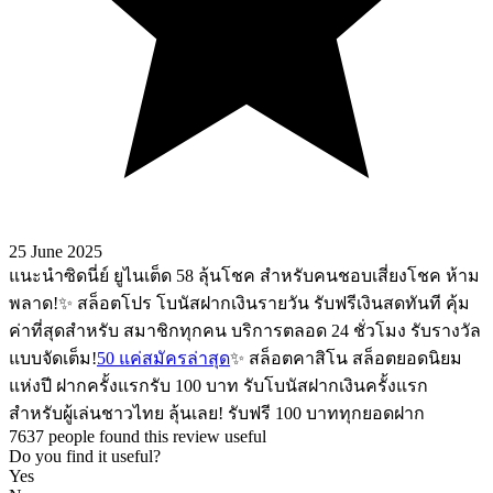
25 June 2025
แนะนำซิดนี่ย์ ยูไนเต็ด 58 ลุ้นโชค สำหรับคนชอบเสี่ยงโชค ห้าม
พลาด!✨ สล็อตโปร โบนัสฝากเงินรายวัน รับฟรีเงินสดทันที คุ้ม
ค่าที่สุดสำหรับ สมาชิกทุกคน บริการตลอด 24 ชั่วโมง รับรางวัล
แบบจัดเต็ม!
50 แค่สมัครล่าสุด
✨ สล็อตคาสิโน สล็อตยอดนิยม
แห่งปี ฝากครั้งแรกรับ 100 บาท รับโบนัสฝากเงินครั้งแรก
สำหรับผู้เล่นชาวไทย ลุ้นเลย! รับฟรี 100 บาททุกยอดฝาก
7637 people found this review useful
Do you find it useful?
Yes