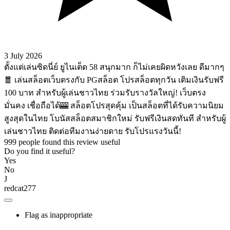
3 July 2026
ตั้งแต่เล่นซิดนี่ย์ ยูไนเต็ด 58 สนุกมาก ก็ไม่เคยผิดหวังเลย ดีมากๆ
🧧 เล่นสล็อตเว็บตรงกับ PGสล็อต โปรสล็อตทุกวัน เติมเงินรับฟรี
100 บาท สำหรับผู้เล่นชาวไทย ร่วมรับรางวัลใหญ่! เว็บตรง
มั่นคง เชื่อถือได้🎰 สล็อตโปรสุดคุ้ม เป็นสล็อตที่ได้รับความนิยม
สูงสุดในไทย โบนัสสล็อตสมาชิกใหม่ รับฟรีเงินสดทันที สำหรับผู้
เล่นชาวไทย ติดต่อทีมงานง่ายดาย รับโปรแรงวันนี้!
999 people found this review useful
Do you find it useful?
Yes
No
J
redcat277
Flag as inappropriate