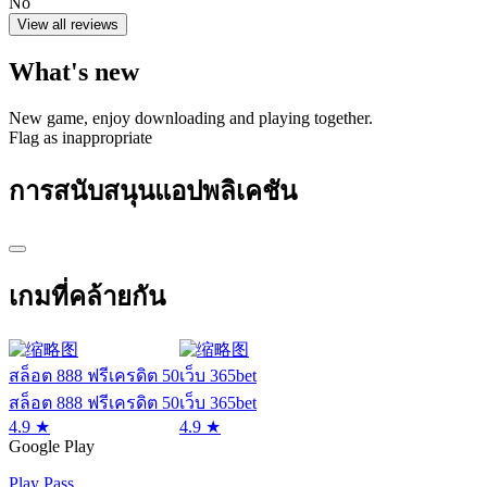
No
View all reviews
What's new
New game, enjoy downloading and playing together.
Flag as inappropriate
การสนับสนุนแอปพลิเคชัน
เกมที่คล้ายกัน
สล็อต 888 ฟรีเครดิต 50
เว็บ 365bet
สล็อต 888 ฟรีเครดิต 50
เว็บ 365bet
4.9 ★
4.9 ★
Google Play
Play Pass