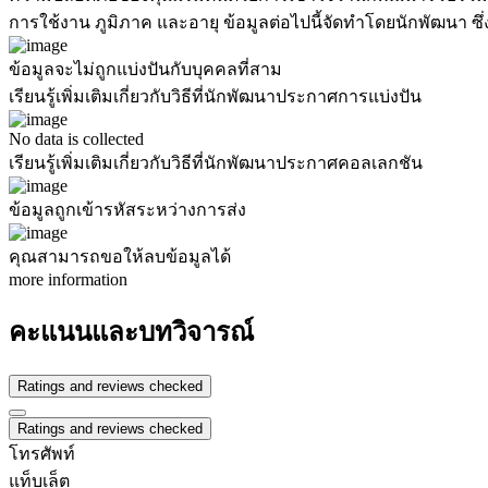
การใช้งาน ภูมิภาค และอายุ
ข้อมูลต่อไปนี้จัดทำโดยนักพัฒนา ซึ
ข้อมูลจะไม่ถูกแบ่งปันกับบุคคลที่สาม
เรียนรู้เพิ่มเติมเกี่ยวกับวิธีที่นักพัฒนาประกาศการแบ่งปัน
No data is collected
เรียนรู้เพิ่มเติมเกี่ยวกับวิธีที่นักพัฒนาประกาศคอลเลกชัน
ข้อมูลถูกเข้ารหัสระหว่างการส่ง
คุณสามารถขอให้ลบข้อมูลได้
more information
คะแนนและบทวิจารณ์
Ratings and reviews checked
Ratings and reviews checked
โทรศัพท์
แท็บเล็ต