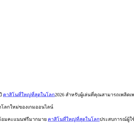
ปี
คาสิโนที่ใหญ่ที่สุดในโลก
2026 สำหรับผู้เล่นที่คุณสามารถเพล
เปิดโลกใหม่ของเกมออนไลน์
น์พร้อมคะแนนฟรีมากมาย
คาสิโนที่ใหญ่ที่สุดในโลก
ประสบการณ์ผู้ใช