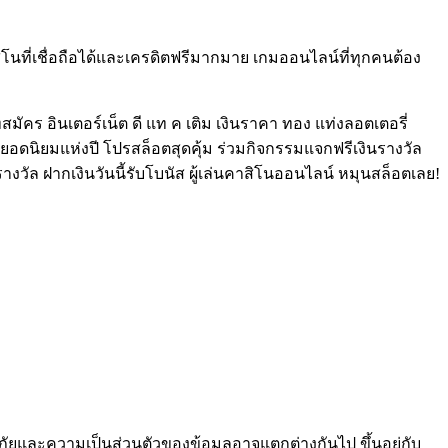
ิโนที่เชื่อถือได้และเครดิตฟรีมากมาย เกมออนไลน์ที่ทุกคนต้อง
เลทสมัคร อินเตอร์เน็ต ดี แท ค เติม เงินราคา ทอง แท่งลอตเตอรี่
็อตยอดนิยมแห่งปี โปรสล็อตสุดคุ้ม ร่วมกิจกรรมแจกฟรีเงินรางวัล
งวัล ฝากเงินวันนี้รับโบนัส ผู้เล่นคาสิโนออนไลน์ หมุนสล็อตเลย!
ยและความเป็นส่วนตัวของข้อมูลอาจแตกต่างกันไป ขึ้นอยู่กับ