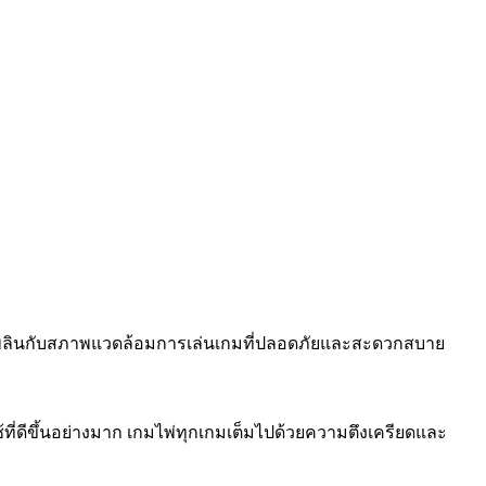
ิดเพลินกับสภาพแวดล้อมการเล่นเกมที่ปลอดภัยและสะดวกสบาย
้ที่ดีขึ้นอย่างมาก เกมไพ่ทุกเกมเต็มไปด้วยความตึงเครียดและ