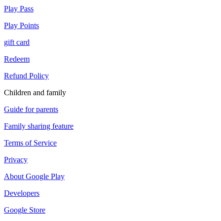
Play Pass
Play Points
gift card
Redeem
Refund Policy
Children and family
Guide for parents
Family sharing feature
Terms of Service
Privacy
About Google Play
Developers
Google Store