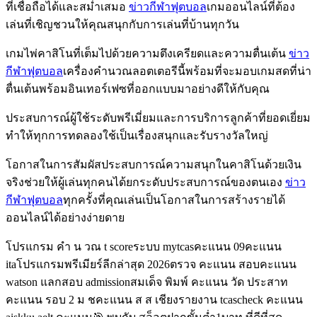
ที่เชื่อถือได้และสม่ำเสมอ
ข่าวกีฬาฟุตบอล
เกมออนไลน์ที่ต้อง
เล่นที่เชิญชวนให้คุณสนุกกับการเล่นที่บ้านทุกวัน
เกมไพ่คาสิโนที่เต็มไปด้วยความตึงเครียดและความตื่นเต้น
ข่าว
กีฬาฟุตบอล
เครื่องคำนวณลอตเตอรีนี้พร้อมที่จะมอบเกมสดที่น่า
ตื่นเต้นพร้อมอินเทอร์เฟซที่ออกแบบมาอย่างดีให้กับคุณ
ประสบการณ์ผู้ใช้ระดับพรีเมี่ยมและการบริการลูกค้าที่ยอดเยี่ยม
ทำให้ทุกการทดลองใช้เป็นเรื่องสนุกและรับรางวัลใหญ่
โอกาสในการสัมผัสประสบการณ์ความสนุกในคาสิโนด้วยเงิน
จริงช่วยให้ผู้เล่นทุกคนได้ยกระดับประสบการณ์ของตนเอง
ข่าว
กีฬาฟุตบอล
ทุกครั้งที่คุณเล่นเป็นโอกาสในการสร้างรายได้
ออนไลน์ได้อย่างง่ายดาย
โปรแกรม คํา น วณ t scoreระบบ mytcasคะแนน 09คะแนน
itaโปรแกรมพรีเมียร์ลีกล่าสุด 2026ตรวจ คะแนน สอบคะแนน
watson แลกสอบ admissionสมเด็จ พิมพ์ คะแนน วัด ประสาท
คะแนน รอบ 2 ม ชคะแนน ส ส เชียงรายงาน tcascheck คะแนน