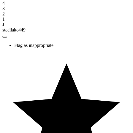
4
3
2
1
J
steellake449
Flag as inappropriate