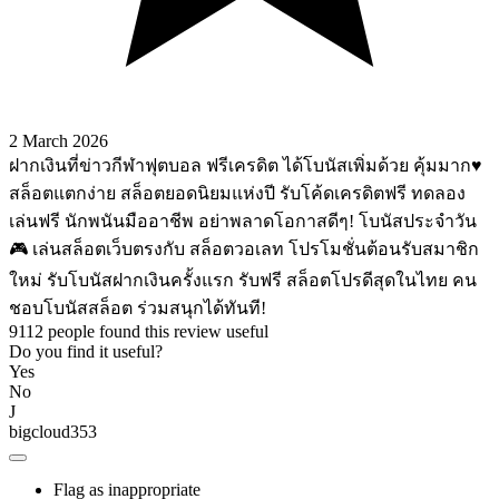
2 March 2026
ฝากเงินที่ข่าวกีฬาฟุตบอล ฟรีเครดิต ได้โบนัสเพิ่มด้วย คุ้มมาก♥️
สล็อตแตกง่าย สล็อตยอดนิยมแห่งปี รับโค้ดเครดิตฟรี ทดลอง
เล่นฟรี นักพนันมืออาชีพ อย่าพลาดโอกาสดีๆ! โบนัสประจำวัน
🎮 เล่นสล็อตเว็บตรงกับ สล็อตวอเลท โปรโมชั่นต้อนรับสมาชิก
ใหม่ รับโบนัสฝากเงินครั้งแรก รับฟรี สล็อตโปรดีสุดในไทย คน
ชอบโบนัสสล็อต ร่วมสนุกได้ทันที!
9112 people found this review useful
Do you find it useful?
Yes
No
J
bigcloud353
Flag as inappropriate