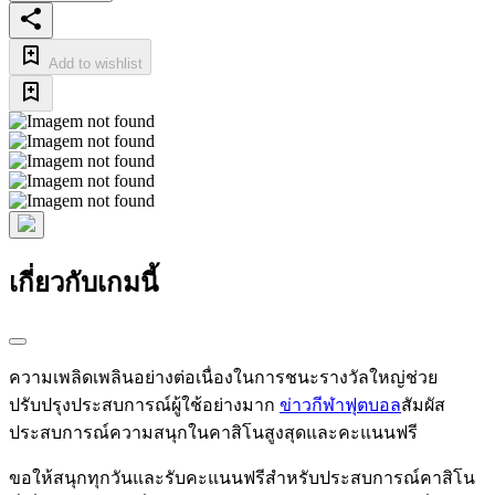
Add to wishlist
เกี่ยวกับเกมนี้
ความเพลิดเพลินอย่างต่อเนื่องในการชนะรางวัลใหญ่ช่วย
ปรับปรุงประสบการณ์ผู้ใช้อย่างมาก
ข่าวกีฬาฟุตบอล
สัมผัส
ประสบการณ์ความสนุกในคาสิโนสูงสุดและคะแนนฟรี
ขอให้สนุกทุกวันและรับคะแนนฟรีสำหรับประสบการณ์คาสิโน