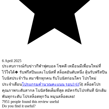
6 April 2025
ประสบการณ์กับข่าวกีฬาฟุตบอล โชคดี เหมือนมีเพื่อนใหม่ที่
ไว้ใจได้🍀 รับฟรีสปินและโบนัสที่ สล็อตอันดับหนึ่ง ลุ้นรับฟรีสปิน
โบนัสประจำวัน สมาชิกทุกคน รับโบนัสก่อนใคร โปรใหม่
ประจำเดือน
โปรแกรมคํานวณคะแนน รอบ3 63
🚀 สล็อตโปร
คุณภาพระดับสากล โบนัสจัดเต็มที่สุด สมัครรับโปรทันที นักเดิม
พันทุกระดับ โปรสล็อตทุกวัน หมุนสล็อตเลย!
7951 people found this review useful
Do you find it useful?