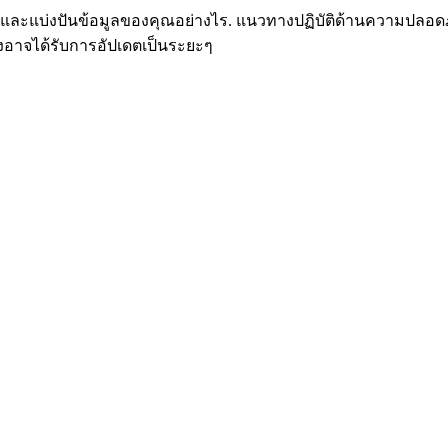
และแบ่งปันข้อมูลของคุณอย่างไร.
แนวทางปฏิบัติด้านความปลอดภั
่งอาจได้รับการอัปเดตเป็นระยะๆ