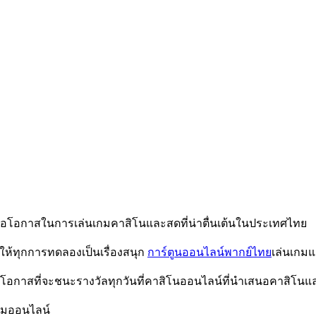
ำเสนอโอกาสในการเล่นเกมคาสิโนและสดที่น่าตื่นเต้นในประเทศไทย
ำให้ทุกการทดลองเป็นเรื่องสนุก
การ์ตูนออนไลน์พากย์ไทย
เล่นเกมแ
อกาสที่จะชนะรางวัลทุกวันที่คาสิโนออนไลน์ที่นำเสนอคาสิโนและโ
กมออนไลน์