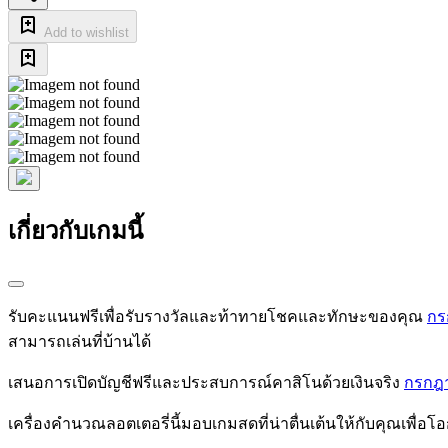
Add to wishlist
เกี่ยวกับเกมนี้
รับคะแนนฟรีเพื่อรับรางวัลและท้าทายโชคและทักษะของคุณ
กร
สามารถเล่นที่บ้านได้
เสนอการเปิดบัญชีฟรีและประสบการณ์คาสิโนด้วยเงินจริง
กรกฎ
เครื่องคำนวณลอตเตอรี่นี้มอบเกมสดที่น่าตื่นเต้นให้กับคุณเพื่อ