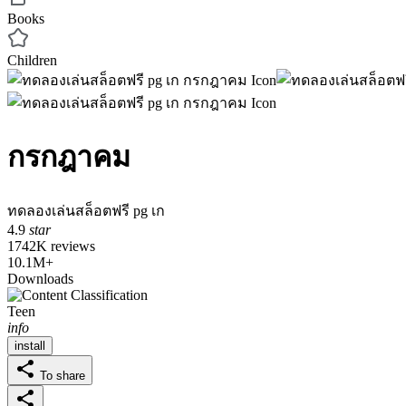
Books
Children
กรกฎาคม
ทดลองเล่นสล็อตฟรี pg เก
4.9
star
1742K reviews
10.1M+
Downloads
Teen
info
install
To share