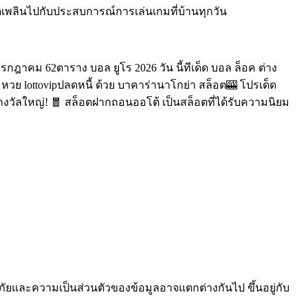
เพลินไปกับประสบการณ์การเล่นเกมที่บ้านทุกวัน
กรกฎาคม 62ตาราง บอล ยูโร 2026 วัน นี้ทีเด็ด บอล ล็อค ต่าง
หวย lottovipปลดหนี้ ด้วย บาคาร่านาโกย่า สล็อต🎰 โปรเด็ด
รางวัลใหญ่! 🧧 สล็อตฝากถอนออโต้ เป็นสล็อตที่ได้รับความนิยม
ยและความเป็นส่วนตัวของข้อมูลอาจแตกต่างกันไป ขึ้นอยู่กับ