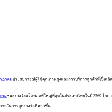
กฎาคม
ประสบการณ์ผู้ใช้คุณภาพสูงและการบริการลูกค้าที่เป็นเลิ
าคม
ชนะรางวัลแจ็คพอตที่ใหญ่ที่สุดในประเทศไทยในปี 2569 โอกาส
โอกาสในการถูกรางวัลที่มากขึ้น