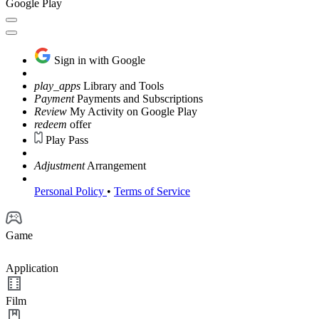
Google Play
Sign in with Google
play_apps
Library and Tools
Payment
Payments and Subscriptions
Review
My Activity on Google Play
redeem
offer
Play Pass
Adjustment
Arrangement
Personal Policy
•
Terms of Service
Game
Application
Film