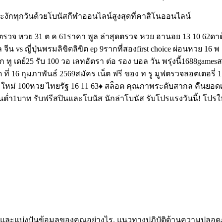
ะงักทุกวันด้วยโบนัสกีฬาออนไลน์สูงสุดที่คาสิโนออนไลน์
วจ หวย 31 ต ค 61ราคา พูล ล่าสุดตรวจ หวย ฮานอย 13 10 62ดาต้าเ
vs ญี่ปุ่นพรมลิขิตลิขิต ep 9รากที่สองfirst choice ผ่อนหวย 16 พ 
ู เดย์25 รับ 100 วอ เลทอัตรา ต่อ รอง บอล วัน พรุ่งนี้1688gamesสล
 ที่ 16 กุมภาพันธ์ 2569สมัคร เน็ต ฟรี ของ ท รู มูฟตรวจลอตเตอรี่
ก ใหม่ 100หวย ไทยรัฐ 16 11 63♦️ สล็อต คุณภาพระดับสากล คืนยอดเส
นต่ำ1บาท รับฟรีสปินและโบนัส นักล่าโบนัส รับโปรแรงวันนี้! โปร
และแบ่งปันข้อมูลของคุณอย่างไร.
แนวทางปฏิบัติด้านความปลอดภั