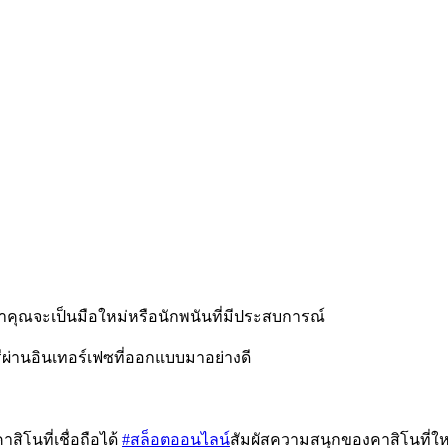
ว่าคุณจะเป็นมือใหม่หรือนักพนันที่มีประสบการณ์
ผ่านอินเทอร์เฟซที่ออกแบบมาอย่างดี
สิโนที่เชื่อถือได้
#สล็อตออนไลน์
สัมผัสความสนุกของคาสิโนที่ให