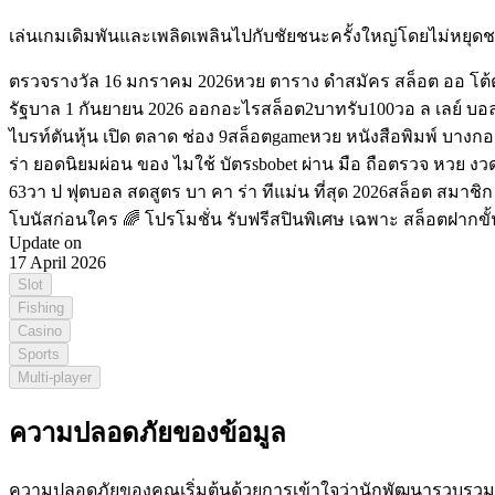
เล่นเกมเดิมพันและเพลิดเพลินไปกับชัยชนะครั้งใหญ่โดยไม่หยุดช
ตรวจรางวัล 16 มกราคม 2026หวย ตาราง ดําสมัคร สล็อต ออ โต้ตร
รัฐบาล 1 กันยายน 2026 ออกอะไรสล็อต2บาทรับ100วอ ล เลย์ บอล จีน 
ไบรท์ตันหุ้น เปิด ตลาด ช่อง 9สล็อตgameหวย หนังสือพิมพ์ บางกอก ท
ร่า ยอดนิยมผ่อน ของ ไมใช้ บัตรsbobet ผ่าน มือ ถือตรวจ หวย งวด
63วา ป ฟุตบอล สดสูตร บา คา ร่า ทีแม่น ที่สุด 2026สล็อต สมาชิ
โบนัสก่อนใคร 🌈 โปรโมชั่น รับฟรีสปินพิเศษ เฉพาะ สล็อตฝากขั้
Update on
17 April 2026
Slot
Fishing
Casino
Sports
Multi-player
ความปลอดภัยของข้อมูล
ความปลอดภัยของคุณเริ่มต้นด้วยการเข้าใจว่านักพัฒนารวบรวม