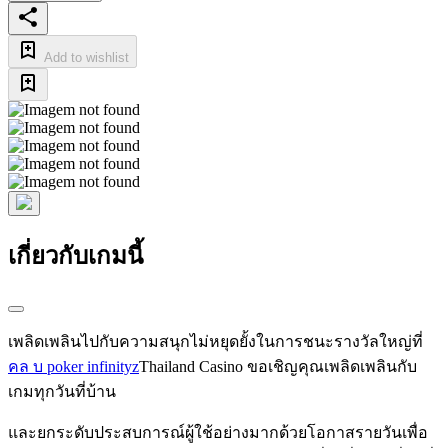
Add to wishlist
เกี่ยวกับเกมนี้
เพลิดเพลินไปกับความสนุกไม่หยุดยั้งในการชนะรางวัลใหญ่ที่
คล บ poker infinityz
Thailand Casino ขอเชิญคุณเพลิดเพลินกับ
เกมทุกวันที่บ้าน
และยกระดับประสบการณ์ผู้ใช้อย่างมากด้วยโอกาสรายวันเพื่อ