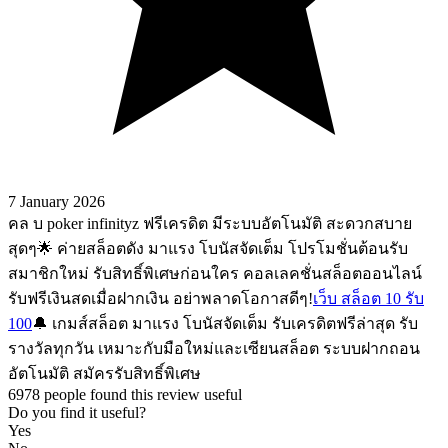
7 January 2026
คล บ poker infinityz ฟรีเครดิต มีระบบอัตโนมัติ สะดวกสบาย
สุดๆ🌟 ค่ายสล็อตดัง มาแรง โบนัสจัดเต็ม โปรโมชั่นต้อนรับ
สมาชิกใหม่ รับสิทธิ์พิเศษก่อนใคร คอลเลคชั่นสล็อตออนไลน์
รับฟรีเงินสดเมื่อฝากเงิน อย่าพลาดโอกาสดีๆ!
เว็บ สล็อต 10 รับ
100
🔔 เกมส์สล็อต มาแรง โบนัสจัดเต็ม รับเครดิตฟรีล่าสุด รับ
รางวัลทุกวัน เหมาะกับมือใหม่และเซียนสล็อต ระบบฝากถอน
อัตโนมัติ สมัครรับสิทธิ์พิเศษ
6978 people found this review useful
Do you find it useful?
Yes