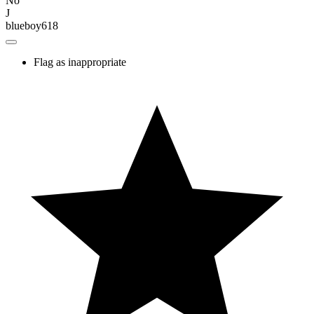
No
J
blueboy618
Flag as inappropriate