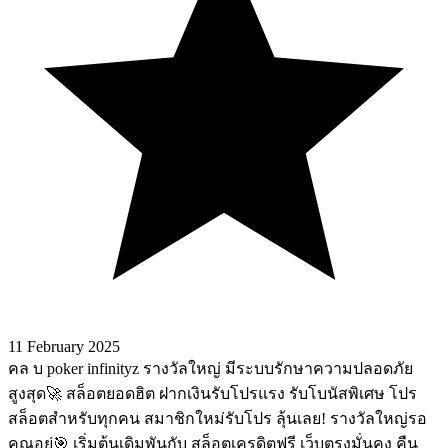
11 February 2025
คล บ poker infinityz รางวัลใหญ่ มีระบบรักษาความปลอดภัย
สูงสุด🚀 สล็อตยอดฮิต ฝากเงินรับโปรแรง รับโบนัสพิเศษ โปร
สล็อตสำหรับทุกคน สมาชิกใหม่รับโปร ลุ้นเลย! รางวัลใหญ่รอ
คุณอยู่🎯 เริ่มต้นเดิมพันกับ สล็อตเครดิตฟรี เว็บตรงมั่นคง คืน