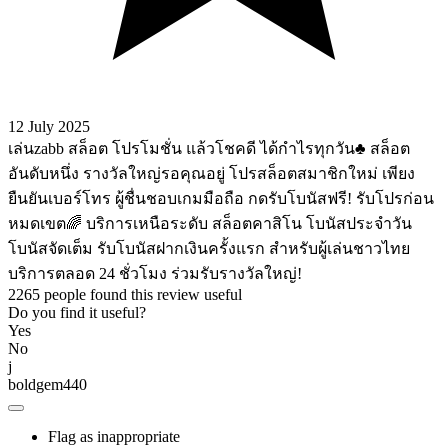
12 July 2025
เล่นzabb สล็อต โปรโมชั่น แล้วโชคดี ได้กำไรทุกวัน♣️ สล็อต
อันดับหนึ่ง รางวัลใหญ่รอคุณอยู่ โปรสล็อตสมาชิกใหม่ เพียง
ยืนยันเบอร์โทร ผู้ชื่นชอบเกมมือถือ กดรับโบนัสฟรี! รับโปรก่อน
หมดเขต🌈 บริการเหนือระดับ สล็อตคาสิโน โบนัสประจำวัน
โบนัสจัดเต็ม รับโบนัสฝากเงินครั้งแรก สำหรับผู้เล่นชาวไทย
บริการตลอด 24 ชั่วโมง ร่วมรับรางวัลใหญ่!
2265 people found this review useful
Do you find it useful?
Yes
No
j
boldgem440
Flag as inappropriate