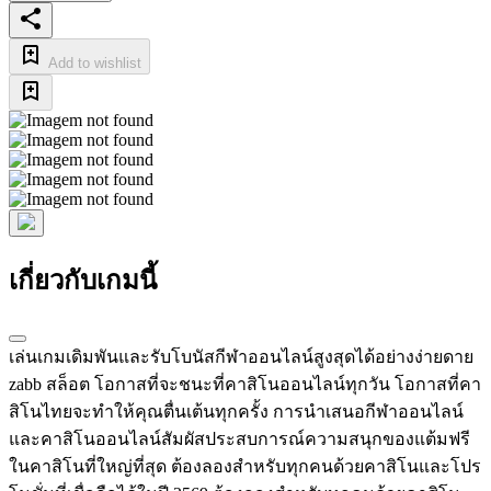
Add to wishlist
เกี่ยวกับเกมนี้
เล่นเกมเดิมพันและรับโบนัสกีฬาออนไลน์สูงสุดได้อย่างง่ายดาย
zabb สล็อต โอกาสที่จะชนะที่คาสิโนออนไลน์ทุกวัน โอกาสที่คา
สิโนไทยจะทำให้คุณตื่นเต้นทุกครั้ง การนำเสนอกีฬาออนไลน์
และคาสิโนออนไลน์สัมผัสประสบการณ์ความสนุกของแต้มฟรี
ในคาสิโนที่ใหญ่ที่สุด ต้องลองสำหรับทุกคนด้วยคาสิโนและโปร