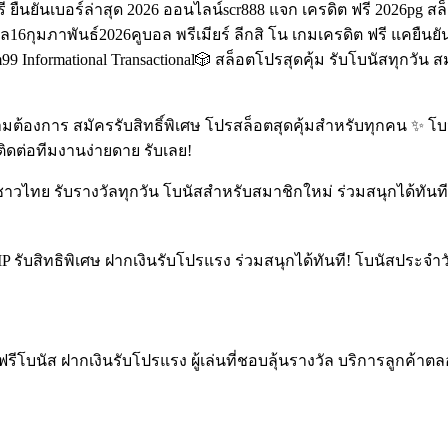
ี ยืนยันเบอร์ล่าสุด 2026 ออนไลน์scr888 แจก เครดิต ฟรี 2026pg สล็
6กุมภาพันธ์2026คูบอล พรีเมียร์ ลีกสิ โน เกมเครดิต ฟรี แคยืนยันผ
hm99 Informational Transactional🎲 สล็อตโปรสุดคุ้ม รับโบนัสทุกวั
ต้องการ สมัครรับสิทธิ์พิเศษ โปรสล็อตสุดคุ้มสำหรับทุกคน ✨ โบ
ิดต่อทีมงานง่ายดาย รับเลย!
ชาวไทย รับรางวัลทุกวัน โบนัสสำหรับสมาชิกใหม่ ร่วมสนุกได้ทันที! 
 รับสิทธิพิเศษ ฝากเงินรับโปรแรง ร่วมสนุกได้ทันที! โบนัสประจำ
ีโบนัส ฝากเงินรับโปรแรง ผู้เล่นที่ชอบลุ้นรางวัล บริการลูกค้าตลอ