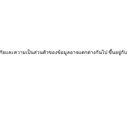
ยและความเป็นส่วนตัวของข้อมูลอาจแตกต่างกันไป ขึ้นอยู่กับ