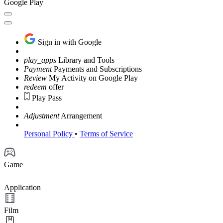
Google Play
Sign in with Google
play_apps
Library and Tools
Payment
Payments and Subscriptions
Review
My Activity on Google Play
redeem
offer
Play Pass
Adjustment
Arrangement
Personal Policy
•
Terms of Service
Game
Application
Film