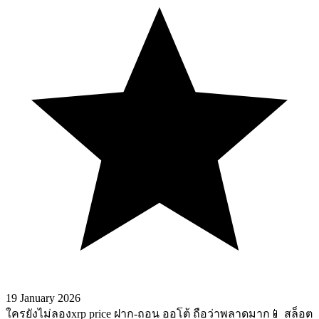
19 January 2026
ใครยังไม่ลองxrp price ฝาก-ถอน ออโต้ ถือว่าพลาดมาก📱 สล็อต