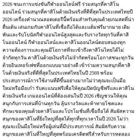
2026 ชนะการแข่งขันกีฬาออนไลน์ฟรี ร่วมสนุกที่คาสิโน
ออนไลน์ ร่วมสนุกที่คาสิโนด้วยเงินจริงที่ดีที่สุดในประเทศไทยปี
2026 เครื่องคำนวณลอตเตอรีนี้พร้อมสำหรับคุณด้วยเกมสดที่น่า
ตื่นเต้น เล่นเกมกับคาสิโนที่เชื่อถือได้และแต้มฟรีมากมาย เดิม
พันและรับโบนัสกีฬาออนไลน์สูงสุดและรับรางวัลทุกวันที่คาสิ
โนออนไลน์ กีฬาออนไลน์และคาสิโนออนไลน์ตอบสนองทุก
ความต้องการและคุณมีโอกาสที่จะเข้าถึงคาสิโนไทยได้ไม่
จำกัดทุกวัน คาสิโนด้วยเงินจริงไม่จำกัดพร้อมโอกาสชนะทุกวัน
ด้วยอินเทอร์เฟซที่ออกแบบมาอย่างดี เข้าร่วมความสนุกที่คาสิ
โนด้วยเงินจริงที่ดีที่สุดในประเทศไทยในปี 2569 พร้อม
ประสบการณ์การใช้งานที่ดีขึ้นอย่างมากไม่ว่าคุณจะเป็นมือ
ใหม่หรือมือเก๋า รับคะแนนฟรีเพื่อให้คุณเปิดบัญชีฟรีและคาสิโน
ด้วยเงินจริง เกมออนไลน์ที่ต้องเล่นในปี 2026 เชิญชวนให้คุณ
สนุกกับการเล่นที่บ้านทุกวัน ลุ้นรางวัลและท้าทายโชคและ
ทักษะของคุณด้วยคาสิโนและโปรโมชั่นที่เชื่อถือได้ สัมผัสความ
สนุกของคาสิโนที่ยิ่งใหญ่ที่สุดได้ทุกที่ทุกเวลาในปี 2026 ไม่ว่า
คุณจะเป็นมือใหม่หรือผู้เล่นที่มีประสบการณ์ สัมผัสกับความ
สนุกของคาสิโนที่ใหญ่ที่สุดพร้อมเครดิตฟรีสำหรับการทดลอง