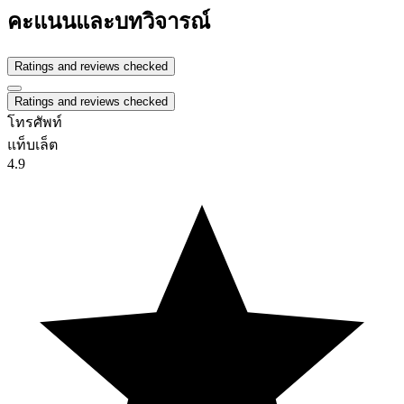
คะแนนและบทวิจารณ์
Ratings and reviews checked
Ratings and reviews checked
โทรศัพท์
แท็บเล็ต
4.9