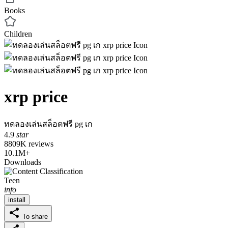
Books
Children
xrp price
ทดลองเล่นสล็อตฟรี pg เก
4.9
star
8809K reviews
10.1M+
Downloads
Teen
info
install
To share