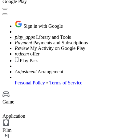
Google Play
Sign in with Google
play_apps
Library and Tools
Payment
Payments and Subscriptions
Review
My Activity on Google Play
redeem
offer
Play Pass
Adjustment
Arrangement
Personal Policy
•
Terms of Service
Game
Application
Film