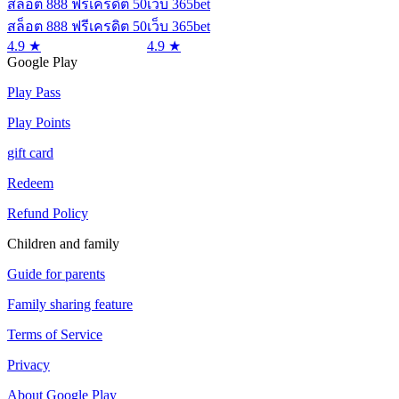
สล็อต 888 ฟรีเครดิต 50
เว็บ 365bet
สล็อต 888 ฟรีเครดิต 50
เว็บ 365bet
4.9 ★
4.9 ★
Google Play
Play Pass
Play Points
gift card
Redeem
Refund Policy
Children and family
Guide for parents
Family sharing feature
Terms of Service
Privacy
About Google Play