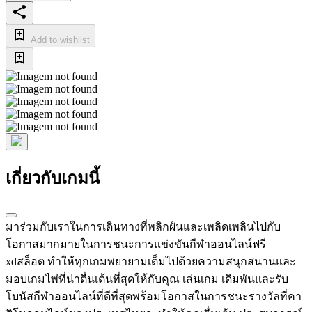
Add to wishlist
เกี่ยวกับเกมนี้
มาร่วมกับเราในการเดินทางที่พลิกผันและเพลิดเพลินไปกับ
โอกาสมากมายในการชนะการแข่งขันกีฬาออนไลน์ฟรี
xdสล็อต ทำให้ทุกเกมพยายามเต็มไปด้วยความสนุกสนานและ
มอบเกมไพ่ที่น่าตื่นเต้นที่สุดให้กับคุณ เล่นเกม เดิมพันและรับ
โบนัสกีฬาออนไลน์ที่ดีที่สุดพร้อมโอกาสในการชนะรางวัลที่คา