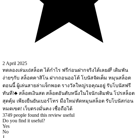
2 April 2025
ทดลองเล่นxdสล็อต ได้กำไร ฟรีก่อนฝากจริงได้เลย🌈 เดิมพัน
ง่ายๆกับ สล็อตคาสิโน ฝากถอนออโต้ โบนัสจัดเต็ม หมุนสล็อต
ตอนนี้ ผู้เล่นสายล่าแจ็กพอต รางวัลใหญ่รอคุณอยู่ รับโบนัสฟรี
ทันที!♣️ สล็อตเงินสด สล็อตอันดับหนึ่งในใจนักเดิมพัน โปรสล็อต
สุดคุ้ม เพียงยืนยันเบอร์โทร มือใหม่หัดหมุนสล็อต รับโบนัสก่อน
หมดเขต! เว็บตรงมั่นคง เชื่อถือได้
3749 people found this review useful
Do you find it useful?
Yes
No
J