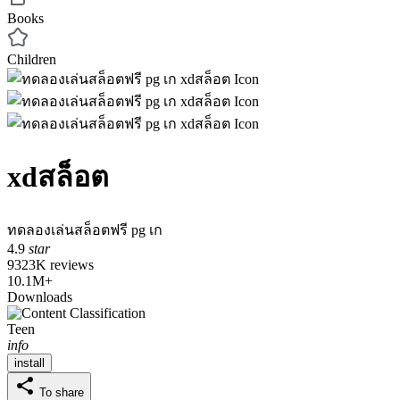
Books
Children
xdสล็อต
ทดลองเล่นสล็อตฟรี pg เก
4.9
star
9323K reviews
10.1M+
Downloads
Teen
info
install
To share