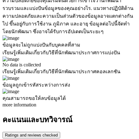
ความปลอดภัยของคุณเริ่มต้นด้วยการเข้าใจว่านักพัฒนา
รวบรวมและแบ่งปันข้อมูลของคุณอย่างไร.
แนวทางปฏิบัติด้าน
ความปลอดภัยและความเป็นส่วนตัวของข้อมูลอาจแตกต่างกัน
ไป ขึ้นอยู่กับการใช้งาน ภูมิภาค และอายุ
ข้อมูลต่อไปนี้จัดทำ
โดยนักพัฒนา ซึ่งอาจได้รับการอัปเดตเป็นระยะๆ
ข้อมูลจะไม่ถูกแบ่งปันกับบุคคลที่สาม
เรียนรู้เพิ่มเติมเกี่ยวกับวิธีที่นักพัฒนาประกาศการแบ่งปัน
No data is collected
เรียนรู้เพิ่มเติมเกี่ยวกับวิธีที่นักพัฒนาประกาศคอลเลกชัน
ข้อมูลถูกเข้ารหัสระหว่างการส่ง
คุณสามารถขอให้ลบข้อมูลได้
more information
คะแนนและบทวิจารณ์
Ratings and reviews checked