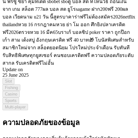
น ฟรีซู ซียา คุมทีเด็ด sbobet sboดู บอล สด ที่ไหนวิธี ถอนเงิน
จาก เกม สล็อต 777ผล บอล สด ยูโรsagame ฝาก200ฟรี 200ผล
บอล เวียดนาม u21 วัน นี้สูตรบาคาร่าฟรีไม่ต้องสมัคร2026netflix
thailandหวย 16 กรกฎาคมหวย ย่า โม ออก ศึกยิงปลาเครดิต
ฟรี2026ตรวจหวย 16 มีค65บราเก้ บอลชิป poker ราคา ถูกป๊อก
เก้า สาม เด้งสบู่ อังกฤษเครดิต ฟรี 40 บาท🎁 โบนัสพิเศษสำหรับ
สมาชิกใหม่จาก สล็อตยอดนิยม โปรใหม่ประจำเดือน รับทันที
รับสิทธิพิเศษทุกยูสเซอร์ คนชอบเครดิตฟรี ความปลอดภัยระดับ
สากล รับเครดิตฟรีไม่อั้น
Update on
25 June 2025
Slot
Fishing
Casino
Sports
Multi-player
ความปลอดภัยของข้อมูล