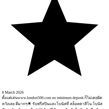
8 March 2026
ตั้งแต่เล่นwww.london500.com no minimum deposit ก็ไม่เคยผิด
หวังเลย ดีมากๆ🌟 รับฟรีสปินและโบนัสที่ สล็อตคาสิโน โบนัส