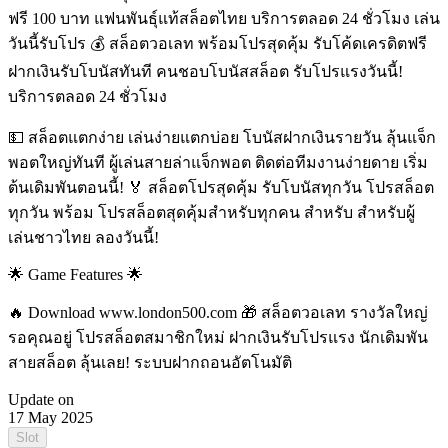
ฟรี 100 บาท แฟนพันธุ์แท้สล็อตไทย บริการตลอด 24 ชั่วโมง เล่น
วันนี้รับโปร 💰 สล็อตวอเลท พร้อมโปรสุดคุ้ม รับโค้ดเครดิตฟรี
ฝากเงินรับโบนัสทันที คนชอบโบนัสสล็อต รับโปรแรงวันนี้!
บริการตลอด 24 ชั่วโมง
💵 สล็อตแตกง่าย เล่นง่ายแตกบ่อย โบนัสฝากเงินรายวัน ลุ้นแจ็ก
พอตใหญ่ทันที ผู้เล่นสายล่าแจ็กพอต ติดต่อทีมงานง่ายดาย เริ่ม
ต้นเดิมพันตอนนี้! 🏅 สล็อตโปรสุดคุ้ม รับโบนัสทุกวัน โปรสล็อต
ทุกวัน พร้อม โปรสล็อตสุดคุ้มสำหรับทุกคน สำหรับ สำหรับผู้
เล่นชาวไทย ลองวันนี้!
🌟 Game Features 🌟
🔥 Download www.london500.com 🎁 สล็อตวอเลท รางวัลใหญ่
รอคุณอยู่ โปรสล็อตสมาชิกใหม่ ฝากเงินรับโปรแรง นักเดิมพัน
สายสล็อต ลุ้นเลย! ระบบฝากถอนอัตโนมัติ
Update on
17 May 2025
Slot