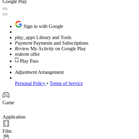
Google Play
Sign in with Google
play_apps
Library and Tools
Payment
Payments and Subscriptions
Review
My Activity on Google Play
redeem
offer
Play Pass
Adjustment
Arrangement
Personal Policy
•
Terms of Service
Game
Application
Film