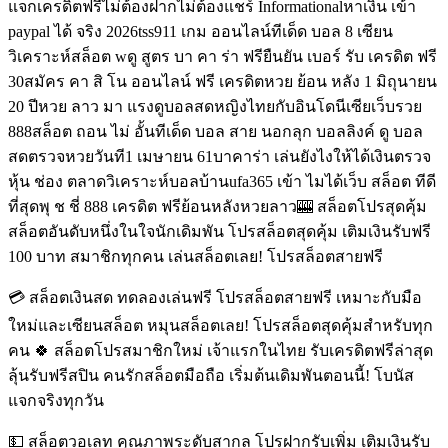
แจกเครดิตฟรีไม่ต้องฝากไม่ต้องแชร์ Informationalหาเงิน เข้า
paypal ได้ จริง 2026tss911 เกม ออนไลน์ทีเด็ด บอล 8 เซียน
วิเคราะห์สล็อต wดู สูตร บา คา ร่า ฟรียืนยัน เบอร์ รับ เครดิต ฟรี
30สมัคร คา สิ โน ออนไลน์ ฟรี เครดิตหวย ย้อน หลัง 1 มิถุนายน
20 ปีหวย ลาว มา แรงดูบอลสดหญิงไทยกับอินโดนีเซียเว็บรวย
888สล็อต ถอน ไม่ อั้นทีเด็ด บอล สาย นอกลุก บอลลิงค์ ดู บอล
สดตรวจหวยวันที1 เมษายน 61บาคาร่า เล่นยังไงให้ได้เงินตรวจ
หุ้น ช่อง ตลาดวิเคราะห์บอลบ้านufa365 เข้า ไมได้เว็บ สล็อต ทีดี
ที่สุดพุ ช ชี่ 888 เครดิต ฟรีย้อนหลังหวยลาว🎰 สล็อตโปรสุดคุ้ม
สล็อตอันดับหนึ่งในใจนักเดิมพัน โปรสล็อตสุดคุ้ม เติมเงินรับฟรี
100 บาท สมาชิกทุกคน เล่นสล็อตเลย! โปรสล็อตสายฟรี
💳 สล็อตเงินสด ทดลองเล่นฟรี โปรสล็อตสายฟรี เหมาะกับมือ
ใหม่และเซียนสล็อต หมุนสล็อตเลย! โปรสล็อตสุดคุ้มสำหรับทุก
คน 🍀 สล็อตโปรสมาชิกใหม่ เจ้าแรกในไทย รับเครดิตฟรีล่าสุด
ลุ้นรับฟรีสปิน คนรักสล็อตมือถือ เริ่มต้นเดิมพันตอนนี้! โบนัส
แจกจริงทุกวัน
💵 สล็อตวอเลท คุณภาพระดับสากล โปรฝากรับเพิ่ม เติมเงินรับ