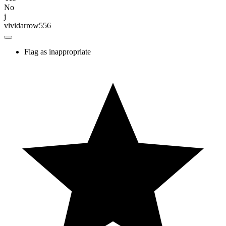
No
j
vividarrow556
Flag as inappropriate