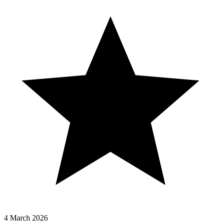
4 March 2026