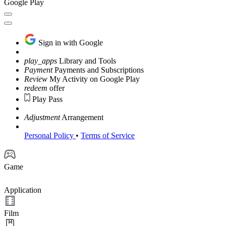
Google Play
Sign in with Google
play_apps
Library and Tools
Payment
Payments and Subscriptions
Review
My Activity on Google Play
redeem
offer
Play Pass
Adjustment
Arrangement
Personal Policy
•
Terms of Service
Game
Application
Film