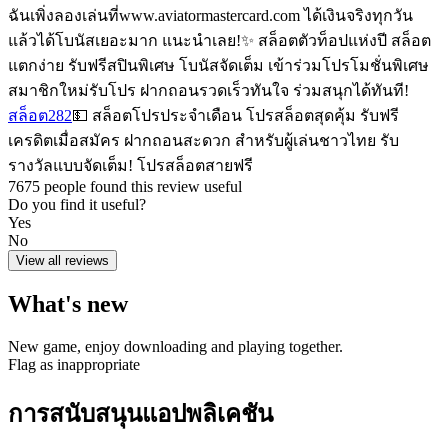
ฉันเพิ่งลองเล่นที่www.aviatormastercard.com ได้เงินจริงทุกวัน
แล้วได้โบนัสเยอะมาก แนะนำเลย!✨ สล็อตตัวท็อปแห่งปี สล็อต
แตกง่าย รับฟรีสปินพิเศษ โบนัสจัดเต็ม เข้าร่วมโปรโมชั่นพิเศษ
สมาชิกใหม่รับโปร ฝากถอนรวดเร็วทันใจ ร่วมสนุกได้ทันที!
สล็อต282
💵 สล็อตโปรประจำเดือน โปรสล็อตสุดคุ้ม รับฟรี
เครดิตเมื่อสมัคร ฝากถอนสะดวก สำหรับผู้เล่นชาวไทย รับ
รางวัลแบบจัดเต็ม! โปรสล็อตสายฟรี
7675 people found this review useful
Do you find it useful?
Yes
No
View all reviews
What's new
New game, enjoy downloading and playing together.
Flag as inappropriate
การสนับสนุนแอปพลิเคชัน