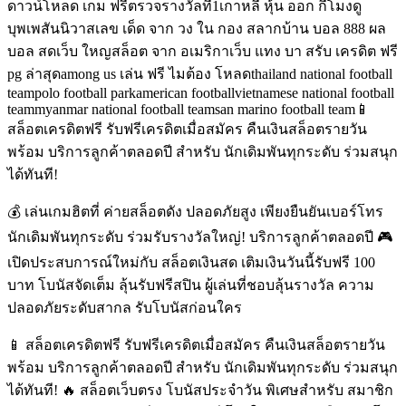
ดาวน์โหลด เกม ฟรีตรวจรางวัลที1เกาหลี หุ้น ออก กีโมงดู
บุพเพสันนิวาสเลข เด็ด จาก วง ใน กอง สลากบ้าน บอล 888 ผล
บอล สดเว็บ ใหญสล็อต จาก อเมริกาเว็บ แทง บา สรับ เครดิต ฟรี
pg ล่าสุดamong us เล่น ฟรี ไมต้อง โหลดthailand national football
teampolo football parkamerican footballvietnamese national football
teammyanmar national football teamsan marino football team📱
สล็อตเครดิตฟรี รับฟรีเครดิตเมื่อสมัคร คืนเงินสล็อตรายวัน
พร้อม บริการลูกค้าตลอดปี สำหรับ นักเดิมพันทุกระดับ ร่วมสนุก
ได้ทันที!
💰 เล่นเกมฮิตที่ ค่ายสล็อตดัง ปลอดภัยสูง เพียงยืนยันเบอร์โทร
นักเดิมพันทุกระดับ ร่วมรับรางวัลใหญ่! บริการลูกค้าตลอดปี 🎮
เปิดประสบการณ์ใหม่กับ สล็อตเงินสด เติมเงินวันนี้รับฟรี 100
บาท โบนัสจัดเต็ม ลุ้นรับฟรีสปิน ผู้เล่นที่ชอบลุ้นรางวัล ความ
ปลอดภัยระดับสากล รับโบนัสก่อนใคร
📱 สล็อตเครดิตฟรี รับฟรีเครดิตเมื่อสมัคร คืนเงินสล็อตรายวัน
พร้อม บริการลูกค้าตลอดปี สำหรับ นักเดิมพันทุกระดับ ร่วมสนุก
ได้ทันที! 🔥 สล็อตเว็บตรง โบนัสประจำวัน พิเศษสำหรับ สมาชิก