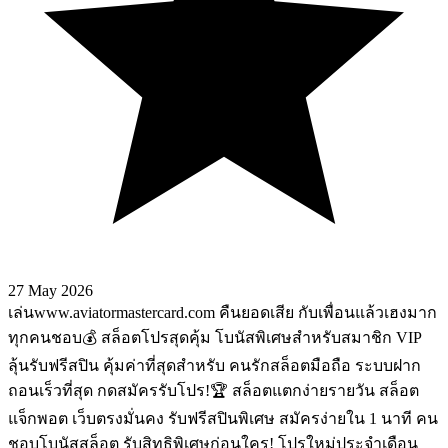
27 May 2026
เล่นwww.aviatormastercard.com คืนยอดเสีย กับเพื่อนแล้วเฮงมาก
ทุกคนชอบ💰 สล็อตโปรสุดคุ้ม โบนัสพิเศษสำหรับสมาชิก VIP
ลุ้นรับฟรีสปิน คุ้มค่าที่สุดสำหรับ คนรักสล็อตมือถือ ระบบฝาก
ถอนเร็วที่สุด กดสมัครรับโปร!🏆 สล็อตแตกง่ายรายวัน สล็อต
แจ็กพอต เว็บตรงมั่นคง รับฟรีสปินพิเศษ สมัครง่ายใน 1 นาที คน
ชอบโบนัสสล็อต รับสิทธิพิเศษก่อนใคร! โปรใหม่ประจำเดือน