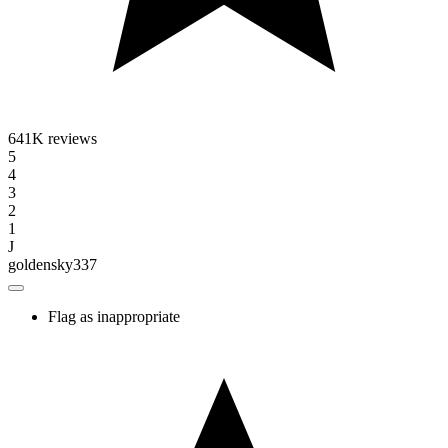
641K reviews
5
4
3
2
1
J
goldensky337
Flag as inappropriate