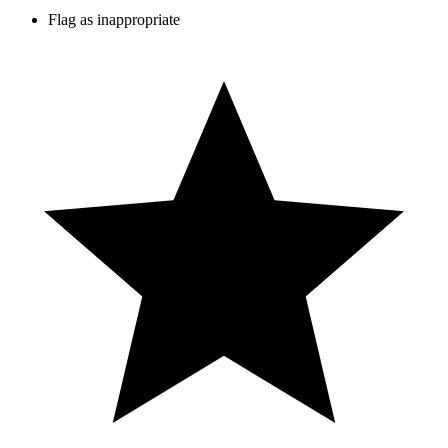
Flag as inappropriate