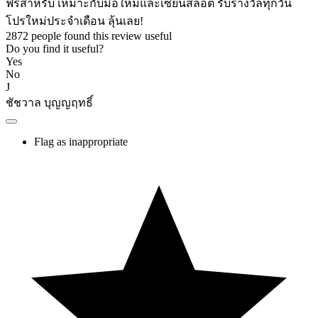
ฟรีสำหรับ เหมาะกับมือใหม่และเซียนสล็อต รับรางวัลทุกวัน
โปรใหม่ประจำเดือน ลุ้นเลย!
2872 people found this review useful
Do you find it useful?
Yes
No
J
ชัชวาล บุญญฤทธิ์
Flag as inappropriate