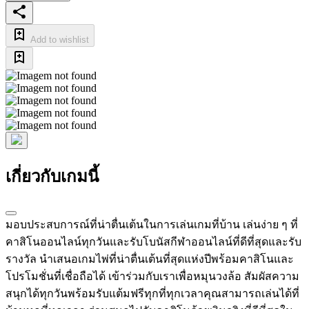
Add to wishlist
เกี่ยวกับเกมนี้
มอบประสบการณ์ที่น่าตื่นเต้นในการเล่นเกมที่บ้าน เล่นง่าย ๆ ที่
คาสิโนออนไลน์ทุกวันและรับโบนัสกีฬาออนไลน์ที่ดีที่สุดและรับ
รางวัล นำเสนอเกมไพ่ที่น่าตื่นเต้นที่สุดแห่งปีพร้อมคาสิโนและ
โปรโมชั่นที่เชื่อถือได้ เข้าร่วมกับเราเพื่อหมุนวงล้อ สัมผัสความ
สนุกได้ทุกวันพร้อมรับแต้มฟรีทุกที่ทุกเวลาคุณสามารถเล่นได้ที่