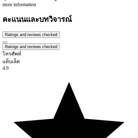
more information
คะแนนและบทวิจารณ์
Ratings and reviews checked
Ratings and reviews checked
โทรศัพท์
แท็บเล็ต
4.9