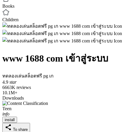
Books
Children
www 1688 com เข้าสู่ระบบ
ทดลองเล่นสล็อตฟรี pg เก
4.9
star
6663K reviews
10.1M+
Downloads
Teen
info
install
To share