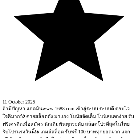
11 October 2025
ถ้ามีปัญหา แอดมินwww 1688 com เข้าสู่ระบบ ระบบดี ตอบไว
ใจดีมาก🎲 ค่ายสล็อตดัง มาแรง โบนัสจัดเต็ม โบนัสแตกง่าย รับ
ฟรีเครดิตเมื่อสมัคร นักเดิมพันทุกระดับ สล็อตโปรดีสุดในไทย
รับโปรแรงวันนี้!♠️ เกมส์สล็อต รับฟรี 100 บาททุกยอดฝาก แจก