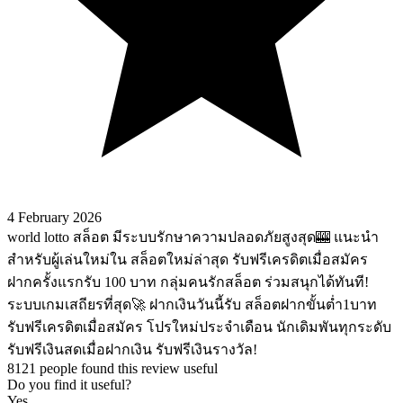
4 February 2026
world lotto สล็อต มีระบบรักษาความปลอดภัยสูงสุด🎰 แนะนำ
สำหรับผู้เล่นใหม่ใน สล็อตใหม่ล่าสุด รับฟรีเครดิตเมื่อสมัคร
ฝากครั้งแรกรับ 100 บาท กลุ่มคนรักสล็อต ร่วมสนุกได้ทันที!
ระบบเกมเสถียรที่สุด🚀 ฝากเงินวันนี้รับ สล็อตฝากขั้นต่ำ1บาท
รับฟรีเครดิตเมื่อสมัคร โปรใหม่ประจำเดือน นักเดิมพันทุกระดับ
รับฟรีเงินสดเมื่อฝากเงิน รับฟรีเงินรางวัล!
8121 people found this review useful
Do you find it useful?
Yes