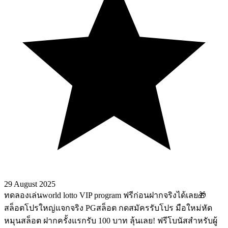
29 August 2025
ทดลองเล่นworld lotto VIP program ฟรีก่อนฝากจริงได้เลย🎁
สล็อตโปรใหญ่แจกจริง PGสล็อต กดสมัครรับโปร มือใหม่หัด
หมุนสล็อต ฝากครั้งแรกรับ 100 บาท ลุ้นเลย! ฟรีโบนัสสำหรับผู้