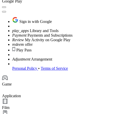
Google Play
Sign in with Google
play_apps
Library and Tools
Payment
Payments and Subscriptions
Review
My Activity on Google Play
redeem
offer
Play Pass
Adjustment
Arrangement
Personal Policy
•
Terms of Service
Game
Application
Film