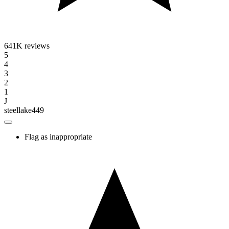
641K reviews
5
4
3
2
1
J
steellake449
Flag as inappropriate