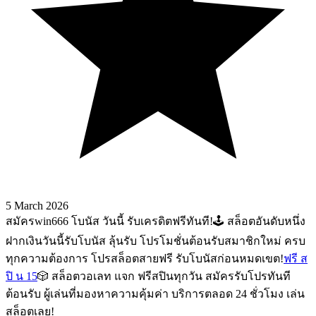
5 March 2026
สมัครwin666 โบนัส วันนี้ รับเครดิตฟรีทันที!🕹️ สล็อตอันดับหนึ่ง
ฝากเงินวันนี้รับโบนัส ลุ้นรับ โปรโมชั่นต้อนรับสมาชิกใหม่ ครบ
ทุกความต้องการ โปรสล็อตสายฟรี รับโบนัสก่อนหมดเขต!
ฟรี ส
ปิ น 15
🎲 สล็อตวอเลท แจก ฟรีสปินทุกวัน สมัครรับโปรทันที
ต้อนรับ ผู้เล่นที่มองหาความคุ้มค่า บริการตลอด 24 ชั่วโมง เล่น
สล็อตเลย!