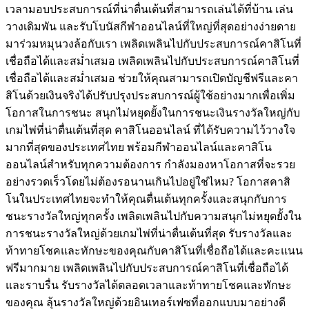
เวลามอบประสบการณ์ที่น่าตื่นเต้นที่สามารถเล่นได้ที่บ้าน เล่น
วางเดิมพัน และรับโบนัสกีฬาออนไลน์ที่ใหญ่ที่สุดอย่างง่ายดาย
มาร่วมหมุนวงล้อกับเรา เพลิดเพลินไปกับประสบการณ์คาสิโนที่
เชื่อถือได้และสม่ำเสมอ เพลิดเพลินไปกับประสบการณ์คาสิโนที่
เชื่อถือได้และสม่ำเสมอ ช่วยให้คุณสามารถเปิดบัญชีฟรีและคา
สิโนด้วยเงินจริงได้ปรับปรุงประสบการณ์ผู้ใช้อย่างมากเพื่อเพิ่ม
โอกาสในการชนะ สนุกไม่หยุดยั้งในการชนะเงินรางวัลใหญ่กับ
เกมไพ่ที่น่าตื่นเต้นที่สุด คาสิโนออนไลน์ ที่ได้รับความไว้วางใจ
มากที่สุดของประเทศไทย พร้อมกีฬาออนไลน์และคาสิโน
ออนไลน์สำหรับทุกความต้องการ กำลังมองหาโอกาสที่จะรวย
อย่างรวดเร็วโดยไม่ต้องรอนานเกินไปอยู่ใช่ไหม? โอกาสคาสิ
โนในประเทศไทยจะทำให้คุณตื่นเต้นทุกครั้งและสนุกกับการ
ชนะรางวัลใหญ่ทุกครั้ง เพลิดเพลินไปกับความสนุกไม่หยุดยั้งใน
การชนะรางวัลใหญ่ด้วยเกมไพ่ที่น่าตื่นเต้นที่สุด รับรางวัลและ
ท้าทายโชคและทักษะของคุณกับคาสิโนที่เชื่อถือได้และคะแนน
ฟรีมากมาย เพลิดเพลินไปกับประสบการณ์คาสิโนที่เชื่อถือได้
และราบรื่น รับรางวัลได้ตลอดเวลาและท้าทายโชคและทักษะ
ของคุณ ลุ้นรางวัลใหญ่ด้วยอินเทอร์เฟซที่ออกแบบมาอย่างดี