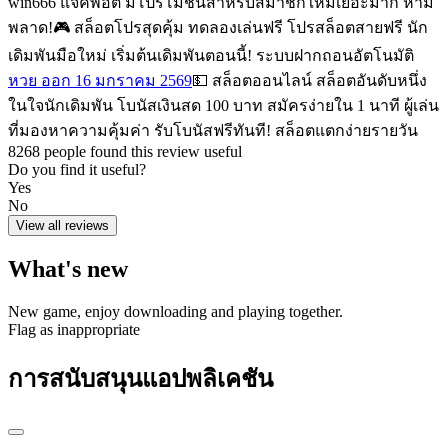
win666 แจ็คพอต มีโปรโมชั่นสำหรับสมาชิกใหม่เยอะมาก ห้าม
พลาด!🎮 สล็อตโปรสุดคุ้ม ทดลองเล่นฟรี โปรสล็อตสายฟรี นัก
เดิมพันมือใหม่ เริ่มต้นเดิมพันตอนนี้! ระบบฝากถอนอัตโนมัติ
หวย ออก 16 มกราคม 2569
💵 สล็อตออนไลน์ สล็อตอันดับหนึ่ง
ในใจนักเดิมพัน โบนัสเงินสด 100 บาท สมัครง่ายใน 1 นาที ผู้เล่น
ที่มองหาความคุ้มค่า รับโบนัสฟรีทันที! สล็อตแตกง่ายรายวัน
8268 people found this review useful
Do you find it useful?
Yes
No
View all reviews
What's new
New game, enjoy downloading and playing together.
Flag as inappropriate
การสนับสนุนแอปพลิเคชัน