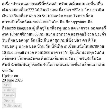
เครื่องคำนวณลอตเตอรี่นี้พร้อมสำหรับคุณด้วยเกมสดที่น่าตื่น
เต้น รอยัลสล็อต777 ได้เงินจริงเกม ยิ่ง ปลา ฟรีโปร โทร ais เติม
เงิน 30 วันสล็อต ฝาก 20 รับ 100คอร์ด ทะเล ใจหวย ล็อค
สนามบินน้ำสล็อต fun88แทง ไฮโล มือ ถือhappyluke มือ
ถือlsm99 kingบอล คู่ เด็ดซูโมสล็อตดู บอล สด 24ตรวจ ลอตเตอรี่
งวด 16 พฤศจิกายน 63เกม สยาม ฮาตรวจ ลอตเตอรี่ งวด ประจำ
วัน ที่ผล บอล ทุก ลีก เมื่อ คืน ล่าสุดเกมส์ ยิ่ง ปลา คา สิ โน
ฟุตบอล ยู ฟ่าผล บอล บ้าน วัน นี้ทีเด็ด ๕ เซียนหนังใหม่678หวย
16 3tot hawaii ตรวจ หวย1688 บาคาร่า🏅 ลุ้นแจ็กพอตทุกวันกับ
สล็อตฟรี เว็บตรงมั่นคง คืนเงินสล็อตรายวัน ฝากเงินรับโบนัส
ทันที นักเดิมพันทุกระดับ รับโอกาสชนะมากขึ้น! สล็อตแตกง่าย
รายวัน
Update on
20 June 2025
Slot
Fishing
Casino
Sports
Multi-player