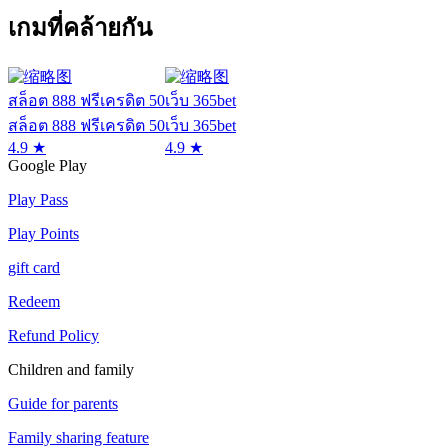
เกมที่คล้ายกัน
สล็อต 888 ฟรีเครดิต 50
เว็บ 365bet
สล็อต 888 ฟรีเครดิต 50
เว็บ 365bet
4.9 ★
4.9 ★
Google Play
Play Pass
Play Points
gift card
Redeem
Refund Policy
Children and family
Guide for parents
Family sharing feature