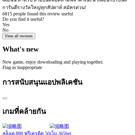
การันตีรางวัลใหญ่ทุกสัปดาห์ สมัครด่วน!
6815 people found this review useful
Do you find it useful?
Yes
No
View all reviews
What's new
New game, enjoy downloading and playing together.
Flag as inappropriate
การสนับสนุนแอปพลิเคชัน
เกมที่คล้ายกัน
สล็อต 888 ฟรีเครดิต 50
เว็บ 365bet