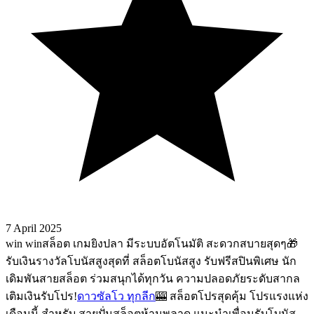
7 April 2025
win winสล็อต เกมยิงปลา มีระบบอัตโนมัติ สะดวกสบายสุดๆ🎁
รับเงินรางวัลโบนัสสูงสุดที่ สล็อตโบนัสสูง รับฟรีสปินพิเศษ นัก
เดิมพันสายสล็อต ร่วมสนุกได้ทุกวัน ความปลอดภัยระดับสากล
เติมเงินรับโปร!
ดาวซัลโว ทุกลีก
🎰 สล็อตโปรสุดคุ้ม โปรแรงแห่ง
เดือนนี้ สำหรับ สายปั่นสล็อตห้ามพลาด แนะนำเพื่อนรับโบนัส