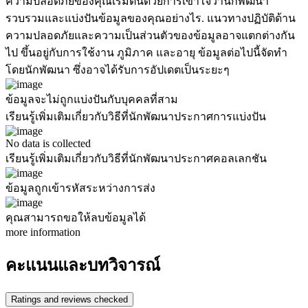
ความปลอดภัยของคุณเริ่มต้นด้วยการเข้าใจว่านักพัฒนา
รวบรวมและแบ่งปันข้อมูลของคุณอย่างไร.
แนวทางปฏิบัติด้าน
ความปลอดภัยและความเป็นส่วนตัวของข้อมูลอาจแตกต่างกัน
ไป ขึ้นอยู่กับการใช้งาน ภูมิภาค และอายุ
ข้อมูลต่อไปนี้จัดทำ
โดยนักพัฒนา ซึ่งอาจได้รับการอัปเดตเป็นระยะๆ
ข้อมูลจะไม่ถูกแบ่งปันกับบุคคลที่สาม
เรียนรู้เพิ่มเติมเกี่ยวกับวิธีที่นักพัฒนาประกาศการแบ่งปัน
No data is collected
เรียนรู้เพิ่มเติมเกี่ยวกับวิธีที่นักพัฒนาประกาศคอลเลกชัน
ข้อมูลถูกเข้ารหัสระหว่างการส่ง
คุณสามารถขอให้ลบข้อมูลได้
more information
คะแนนและบทวิจารณ์
Ratings and reviews checked