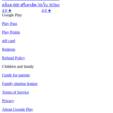
สล็อต 888 ฟรีเครดิต 50
เว็บ 365bet
4.9 ★
4.9 ★
Google Play
Play Pass
Play Points
gift card
Redeem
Refund Policy
Children and family
Guide for parents
Family sharing feature
Terms of Service
Privacy
About Google Play