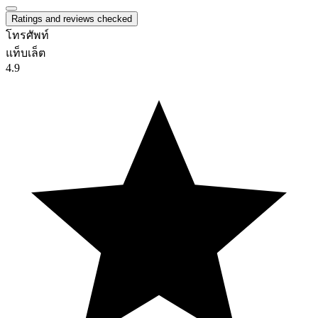
Ratings and reviews checked
โทรศัพท์
แท็บเล็ต
4.9