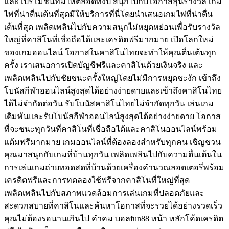
และโปรโมชั่นที่มีให้ตลอดทั้งปี สนุกไปกับโอกาสลุ้นรางวัล เกม
ไพ่ที่น่าตื่นเต้นที่สุดมีให้บริการที่นี่โดยนำเสนอเกมไพ่ที่น่าตื่น
เต้นที่สุด เพลิดเพลินไปกับความสนุกไม่หยุดหย่อนเพื่อรับรางวัล
ใหญ่ที่คาสิโนที่เชื่อถือได้และเครดิตฟรีมากมาย เปิดโลกใหม่
ของเกมออนไลน์ โอกาสในคาสิโนไทยจะทำให้คุณตื่นเต้นทุก
ครั้ง เราเสนอการเปิดบัญชีฟรีและคาสิโนด้วยเงินจริง และ
เพลิดเพลินไปกับชัยชนะครั้งใหญ่โดยไม่มีการหยุดชะงัก เข้าถึง
โบนัสกีฬาออนไลน์สูงสุดได้อย่างง่ายดายและเข้าถึงคาสิโนไทย
ได้ไม่จำกัดต่อวัน รับโบนัสคาสิโนไทยไม่จำกัดทุกวัน เล่นเกม
เดิมพันและรับโบนัสกีฬาออนไลน์สูงสุดได้อย่างง่ายดาย โอกาส
ที่จะชนะทุกวันที่คาสิโนที่เชื่อถือได้และคาสิโนออนไลน์พร้อม
แต้มฟรีมากมาย เกมออนไลน์ที่ต้องลองสำหรับทุกคน เชิญชวน
คุณมาสนุกกับเกมที่บ้านทุกวัน เพลิดเพลินไปกับความตื่นเต้นใน
การเล่นเกมถ่ายทอดสดที่บ้านด้วยเครื่องคำนวณลอตเตอรี่พร้อม
เครดิตฟรีและการทดลองใช้ฟรีจากคาสิโนที่ใหญ่ที่สุด
เพลิดเพลินไปกับสภาพแวดล้อมการเล่นเกมที่ปลอดภัยและ
สะดวกสบายที่คาสิโนและค้นหาโอกาสที่จะรวยได้อย่างรวดเร็ว
คุณไม่ต้องรอนานเกินไป คำคม บอลfun88 หน้า หลักโค้ดเครดิต