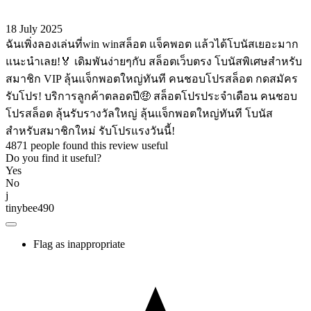
18 July 2025
ฉันเพิ่งลองเล่นที่win winสล็อต แจ็คพอต แล้วได้โบนัสเยอะมาก
แนะนำเลย!🏅 เดิมพันง่ายๆกับ สล็อตเว็บตรง โบนัสพิเศษสำหรับ
สมาชิก VIP ลุ้นแจ็กพอตใหญ่ทันที คนชอบโปรสล็อต กดสมัคร
รับโปร! บริการลูกค้าตลอดปี🤑 สล็อตโปรประจำเดือน คนชอบ
โปรสล็อต ลุ้นรับรางวัลใหญ่ ลุ้นแจ็กพอตใหญ่ทันที โบนัส
สำหรับสมาชิกใหม่ รับโปรแรงวันนี้!
4871 people found this review useful
Do you find it useful?
Yes
No
j
tinybee490
Flag as inappropriate