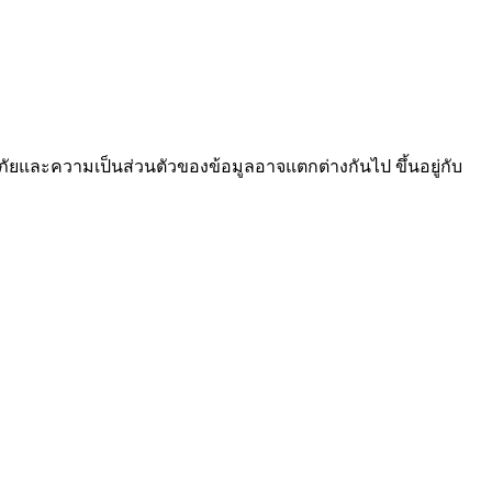
ยและความเป็นส่วนตัวของข้อมูลอาจแตกต่างกันไป ขึ้นอยู่กับ