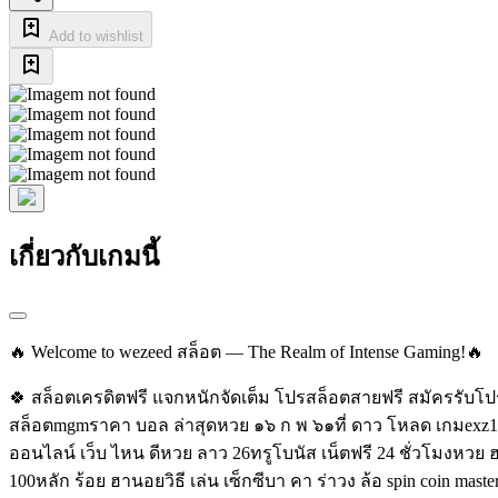
Add to wishlist
เกี่ยวกับเกมนี้
🔥 Welcome to wezeed สล็อต — The Realm of Intense Gaming!🔥
🍀 สล็อตเครดิตฟรี แจกหนักจัดเต็ม โปรสล็อตสายฟรี สมัครรับโปรทัน
สล็อตmgmราคา บอล ล่าสุดหวย ๑๖ ก พ ๖๑ที่ ดาว โหลด เกมexz1
ออนไลน์ เว็บ ไหน ดีหวย ลาว 26ทรูโบนัส เน็ตฟรี 24 ชั่วโมงหวย ฮ
100หลัก ร้อย ฮานอยวิธี เล่น เซ็กซีบา คา ร่าวง ล้อ spin coin mas