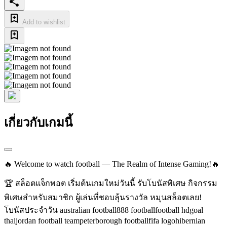
Add to wishlist
เกี่ยวกับเกมนี้
🔥 Welcome to watch football — The Realm of Intense Gaming!🔥
🏆 สล็อตแจ็กพอต เริ่มต้นเกมใหม่วันนี้ รับโบนัสพิเศษ กิจกรรม
พิเศษสำหรับสมาชิก ผู้เล่นที่ชอบลุ้นรางวัล หมุนสล็อตเลย!
โบนัสประจำวัน australian football888 footballfootball hdgoal
thaijordan football teampeterborough footballfifa logohibernian