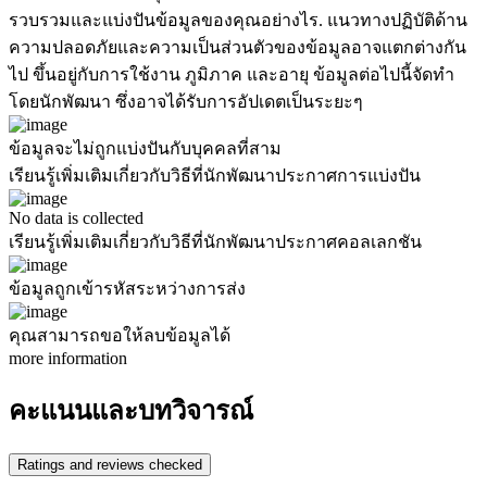
รวบรวมและแบ่งปันข้อมูลของคุณอย่างไร.
แนวทางปฏิบัติด้าน
ความปลอดภัยและความเป็นส่วนตัวของข้อมูลอาจแตกต่างกัน
ไป ขึ้นอยู่กับการใช้งาน ภูมิภาค และอายุ
ข้อมูลต่อไปนี้จัดทำ
โดยนักพัฒนา ซึ่งอาจได้รับการอัปเดตเป็นระยะๆ
ข้อมูลจะไม่ถูกแบ่งปันกับบุคคลที่สาม
เรียนรู้เพิ่มเติมเกี่ยวกับวิธีที่นักพัฒนาประกาศการแบ่งปัน
No data is collected
เรียนรู้เพิ่มเติมเกี่ยวกับวิธีที่นักพัฒนาประกาศคอลเลกชัน
ข้อมูลถูกเข้ารหัสระหว่างการส่ง
คุณสามารถขอให้ลบข้อมูลได้
more information
คะแนนและบทวิจารณ์
Ratings and reviews checked