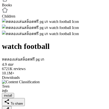
Books
Children
watch football
ทดลองเล่นสล็อตฟรี pg เก
4.9
star
6721K reviews
10.1M+
Downloads
Teen
info
install
To share