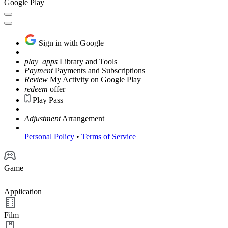
Google Play
Sign in with Google
play_apps
Library and Tools
Payment
Payments and Subscriptions
Review
My Activity on Google Play
redeem
offer
Play Pass
Adjustment
Arrangement
Personal Policy
•
Terms of Service
Game
Application
Film