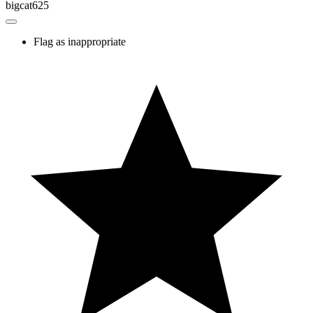
bigcat625
Flag as inappropriate