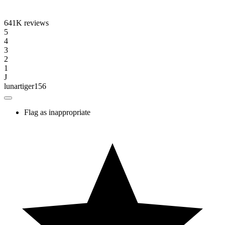
641K reviews
5
4
3
2
1
J
lunartiger156
Flag as inappropriate