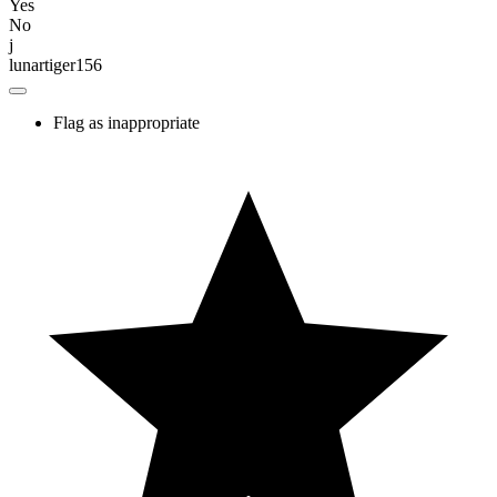
Yes
No
j
lunartiger156
Flag as inappropriate