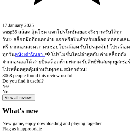
17 January 2025
wasp55 สล็อต ลุ้นโชค แจกโปรโมชั่นเยอะจริงๆ กดรับได้ทุก
วัน✨ สล็อตมือถือแตกง่าย แจกฟรีสปินสำหรับสล็อต ทดลองเล่น
ฟรี ฝากถอนสะดวก คนชอบโปรสล็อต รับโปรสุดคุ้ม! โปรสล็อต
ทุกวัน
หนังเต่านินจา1
📢 โปรโมชั่นใหม่ล่าสุดกับ ค่ายสล็อตดัง
ฝากถอนออโต้ สายปั่นสล็อตห้ามพลาด รับสิทธิพิเศษทุกยูสเซอร์
โปรสล็อตสุดคุ้มสำหรับทุกคน สมัครด่วน!
8068 people found this review useful
Do you find it useful?
Yes
No
View all reviews
What's new
New game, enjoy downloading and playing together.
Flag as inappropriate