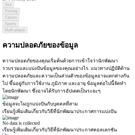
Slot
Fishing
Casino
Sports
Multi-player
ความปลอดภัยของข้อมูล
ความปลอดภัยของคุณเริ่มต้นด้วยการเข้าใจว่านักพัฒนา
รวบรวมและแบ่งปันข้อมูลของคุณอย่างไร.
แนวทางปฏิบัติด้าน
ความปลอดภัยและความเป็นส่วนตัวของข้อมูลอาจแตกต่างกัน
ไป ขึ้นอยู่กับการใช้งาน ภูมิภาค และอายุ
ข้อมูลต่อไปนี้จัดทำ
โดยนักพัฒนา ซึ่งอาจได้รับการอัปเดตเป็นระยะๆ
ข้อมูลจะไม่ถูกแบ่งปันกับบุคคลที่สาม
เรียนรู้เพิ่มเติมเกี่ยวกับวิธีที่นักพัฒนาประกาศการแบ่งปัน
No data is collected
เรียนรู้เพิ่มเติมเกี่ยวกับวิธีที่นักพัฒนาประกาศคอลเลกชัน