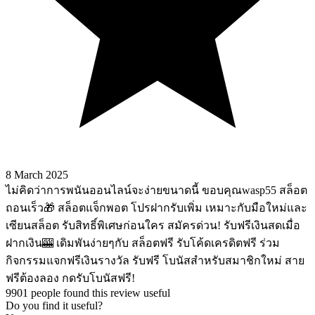
8 March 2025
ไม่คิดว่าการพนันออนไลน์จะง่ายขนาดนี้ ขอบคุณwasp55 สล็อต
ถอนเร็ว🎁 สล็อตแจ็กพอต โปรฝากรับเพิ่ม เหมาะกับมือใหม่และ
เซียนสล็อต รับสิทธิ์พิเศษก่อนใคร สมัครด่วน! รับฟรีเงินสดเมื่อ
ฝากเงิน🎰 เดิมพันง่ายๆกับ สล็อตฟรี รับโค้ดเครดิตฟรี ร่วม
กิจกรรมแจกฟรีเงินรางวัล รับฟรี โบนัสสำหรับสมาชิกใหม่ สาย
ฟรีต้องลอง กดรับโบนัสฟรี!
9901 people found this review useful
Do you find it useful?