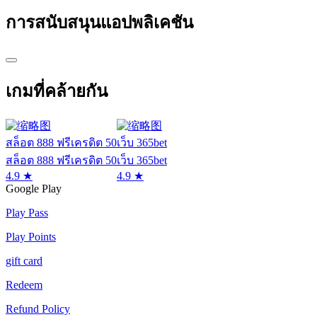
การสนับสนุนแอปพลิเคชัน
เกมที่คล้ายกัน
สล็อต 888 ฟรีเครดิต 50
เว็บ 365bet
สล็อต 888 ฟรีเครดิต 50
เว็บ 365bet
4.9 ★
4.9 ★
Google Play
Play Pass
Play Points
gift card
Redeem
Refund Policy