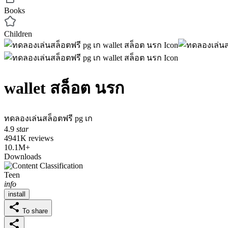
Books
Children
wallet สล็อต นรก
ทดลองเล่นสล็อตฟรี pg เก
4.9
star
4941K reviews
10.1M+
Downloads
Teen
info
install
To share