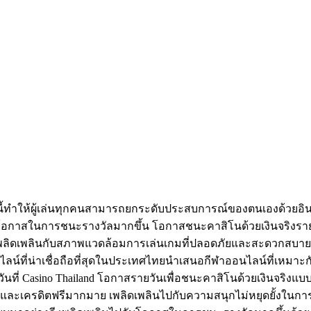
นี้ทำให้ผู้เล่นทุกคนสามารถยกระดับประสบการณ์ของตนเองด้วยอินเ
นกับโอกาสในการชนะรางวัลมากขึ้น โอกาสชนะคาสิโนด้วยเงินจริงรา
ถเพลิดเพลินกับสภาพแวดล้อมการเล่นเกมที่ปลอดภัยและสะดวกสบาย 
โนออนไลน์ที่น่าเชื่อถือที่สุดในประเทศไทยนำเสนอกีฬาออนไลน์ที่เ
นที่ Casino Thailand โอกาสรายวันเพื่อชนะคาสิโนด้วยเงินจริงแ
ได้และเครดิตฟรีมากมาย เพลิดเพลินไปกับความสนุกไม่หยุดยั้งในการชนะ