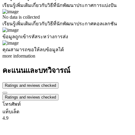
เรียนรู้เพิ่มเติมเกี่ยวกับวิธีที่นักพัฒนาประกาศการแบ่งปัน
No data is collected
เรียนรู้เพิ่มเติมเกี่ยวกับวิธีที่นักพัฒนาประกาศคอลเลกชัน
ข้อมูลถูกเข้ารหัสระหว่างการส่ง
คุณสามารถขอให้ลบข้อมูลได้
more information
คะแนนและบทวิจารณ์
Ratings and reviews checked
Ratings and reviews checked
โทรศัพท์
แท็บเล็ต
4.9