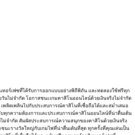
ทอร์เฟซที่ได้รับการออกแบบอย่างพิถีพิถัน และทดลองใช้ฟรีทุก
ยวันไม่จำกัด โอกาสชนะเกมคาสิโนออนไลน์ด้วยเงินจริงไม่จำกัด
เพลิดเพลินไปกับประสบการณ์คาสิโนที่เชื่อถือได้และสม่ำเสมอ
หมาะกับทุกความต้องการและประสบการณ์คาสิโนออนไลน์ที่น่าตื่นเต้น
บบไม่จำกัด สัมผัสประสบการณ์ความสนุกของคาสิโนด้วยเงินจริง
รางวัลใหญ่กับเกมไพ่ที่น่าตื่นเต้นที่สุด ทุกครั้งที่คุณเล่นเป็น