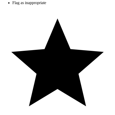
Flag as inappropriate