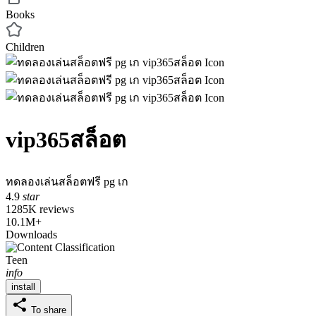
Books
Children
vip365สล็อต
ทดลองเล่นสล็อตฟรี pg เก
4.9
star
1285K reviews
10.1M+
Downloads
Teen
info
install
To share