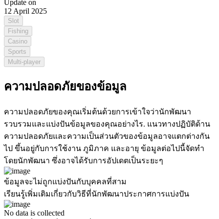
Update on
12 April 2025
Slot
Fishing
Casino
Sports
Multi-player
ความปลอดภัยของข้อมูล
ความปลอดภัยของคุณเริ่มต้นด้วยการเข้าใจว่านักพัฒนา
รวบรวมและแบ่งปันข้อมูลของคุณอย่างไร.
แนวทางปฏิบัติด้าน
ความปลอดภัยและความเป็นส่วนตัวของข้อมูลอาจแตกต่างกัน
ไป ขึ้นอยู่กับการใช้งาน ภูมิภาค และอายุ
ข้อมูลต่อไปนี้จัดทำ
โดยนักพัฒนา ซึ่งอาจได้รับการอัปเดตเป็นระยะๆ
ข้อมูลจะไม่ถูกแบ่งปันกับบุคคลที่สาม
เรียนรู้เพิ่มเติมเกี่ยวกับวิธีที่นักพัฒนาประกาศการแบ่งปัน
No data is collected