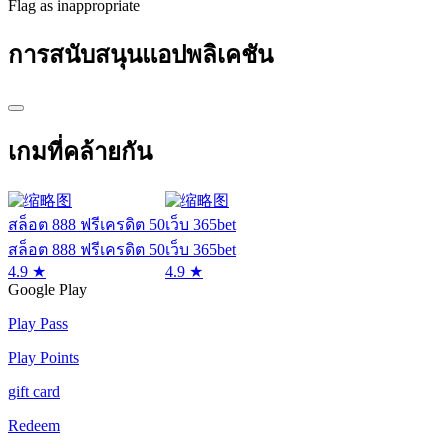
Flag as inappropriate
การสนับสนุนแอปพลิเคชัน
เกมที่คล้ายกัน
สล็อต 888 ฟรีเครดิต 50
เว็บ 365bet
สล็อต 888 ฟรีเครดิต 50
เว็บ 365bet
4.9 ★
4.9 ★
Google Play
Play Pass
Play Points
gift card
Redeem