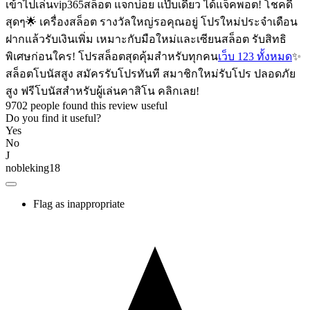
เข้าไปเล่นvip365สล็อต แจกบ่อย แป๊บเดียว ได้แจ็คพอต! โชคดี
สุดๆ🌟 เครื่องสล็อต รางวัลใหญ่รอคุณอยู่ โปรใหม่ประจำเดือน
ฝากแล้วรับเงินเพิ่ม เหมาะกับมือใหม่และเซียนสล็อต รับสิทธิ
พิเศษก่อนใคร! โปรสล็อตสุดคุ้มสำหรับทุกคน
เว็บ 123 ทั้งหมด
✨
สล็อตโบนัสสูง สมัครรับโปรทันที สมาชิกใหม่รับโปร ปลอดภัย
สูง ฟรีโบนัสสำหรับผู้เล่นคาสิโน คลิกเลย!
9702 people found this review useful
Do you find it useful?
Yes
No
J
nobleking18
Flag as inappropriate