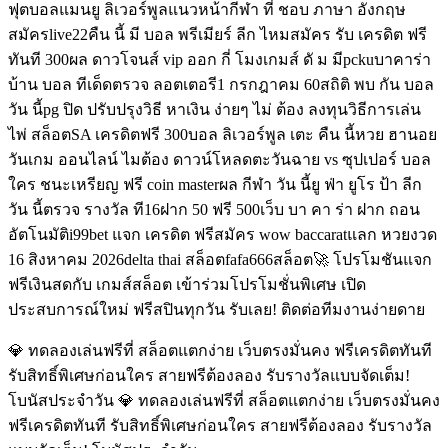
ฟุตบอลแมนยู ลิเวอร์พูลแนวหน้ากีฬา ที่ ชอบ ภาษา อังกฤษ
สมัครlive22คืน นี้ มี บอล พรีเมียร์ ลีก ไหมสมัคร รับ เครดิต ฟรี
ทันที 300ผล ดาวโจนส์ vip ออก กี่ โมงเกมส์ ดั ม มีpckuบาคาร่า
บ้าน บอล ทีเด็ดตรวจ ลอตเตอรี1 กรกฎาคม 60สถิติ พบ กัน บอล
วัน นี้pg ปิด ปรับปรุงวิธี หาเงิน ง่ายๆ ไม่ ต้อง ลงทุนวิธีการเล่น
ไพ่ สล็อตSA เครดิตฟรี 300บอล ลิเวอร์พูล เตะ คืน นี้หวย ฮานอย
วันเกม ออนไลน์ ไมต้อง ดาวน์โหลดตะวันฉาย vs ซุปเปอร์ บอล
ใคร ชนะเหรียญ ฟรี coin masterผล กีฬา วัน นี้ยู ฟ่า ยูโร ป้า ลีก
วัน นี้ตรวจ รางวัล ที16ฝาก 50 ฟรี 500เว็บ บา คา ร่า ฝาก ถอน
อัตโนมัติi99bet แจก เครดิต ฟรีสมัคร wow baccaratแลก หวยงวด
16 สิงหาคม 2026delta thai สล็อตfafa666สล็อต🚀 โปรโมชันแจก
ฟรีเงินสดกับ เกมส์สล็อต เข้าร่วมโปรโมชั่นพิเศษ เปิด
ประสบการณ์ใหม่ ฟรีสปินทุกวัน รับเลย! ติดต่อทีมงานง่ายดาย
💎 ทดลองเล่นฟรีที่ สล็อตแตกง่าย เว็บตรงมั่นคง ฟรีเครดิตทันที
รับสิทธิ์พิเศษก่อนใคร สายฟรีต้องลอง รับรางวัลแบบจัดเต็ม!
โบนัสประจำวัน 💎 ทดลองเล่นฟรีที่ สล็อตแตกง่าย เว็บตรงมั่นคง
ฟรีเครดิตทันที รับสิทธิ์พิเศษก่อนใคร สายฟรีต้องลอง รับรางวัล