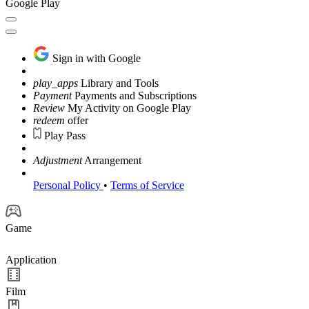
Google Play
Sign in with Google
play_apps
Library and Tools
Payment
Payments and Subscriptions
Review
My Activity on Google Play
redeem
offer
Play Pass
Adjustment
Arrangement
Personal Policy
•
Terms of Service
Game
Application
Film