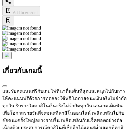
Add to wishlist
เกี่ยวกับเกมนี้
และรับคะแนนฟรีกับเกมไพ่ที่น่าตื่นเต้นที่สุดและสนุกไปกับการ
ให้คะแนนฟรีด้วยการทดลองใช้ฟรี โอกาสชนะเงินจริงไม่จำกัด
ทุกวัน รับรางวัลคาสิโนเงินจริงไม่จำกัดทุกวัน เล่นเกมเดิมพัน
เพื่อโอกาสรายวันที่จะชนะที่คาสิโนออนไลน์ เพลิดเพลินไปกับ
ชัยชนะครั้งใหญ่อย่างราบรื่น เพลิดเพลินกับแจ็คพอตอย่างต่อ
เนื่องด้วยประสบการณ์คาสิโนที่เชื่อถือได้และสม่ำเสมอที่คาสิ