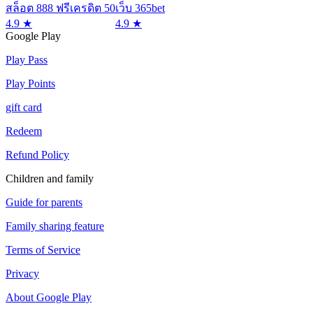
สล็อต 888 ฟรีเครดิต 50
เว็บ 365bet
4.9 ★
4.9 ★
Google Play
Play Pass
Play Points
gift card
Redeem
Refund Policy
Children and family
Guide for parents
Family sharing feature
Terms of Service
Privacy
About Google Play