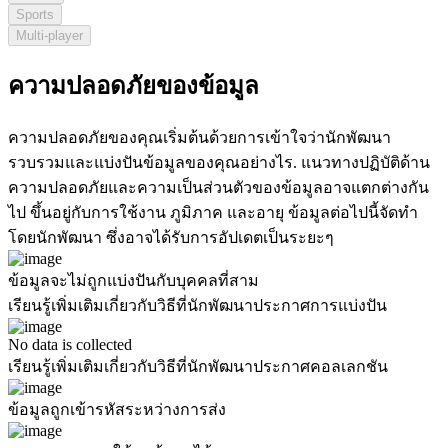
Sports
Multi-player
ความปลอดภัยของข้อมูล
ความปลอดภัยของคุณเริ่มต้นด้วยการเข้าใจว่านักพัฒนา
รวบรวมและแบ่งปันข้อมูลของคุณอย่างไร.
แนวทางปฏิบัติด้าน
ความปลอดภัยและความเป็นส่วนตัวของข้อมูลอาจแตกต่างกัน
ไป ขึ้นอยู่กับการใช้งาน ภูมิภาค และอายุ
ข้อมูลต่อไปนี้จัดทำ
โดยนักพัฒนา ซึ่งอาจได้รับการอัปเดตเป็นระยะๆ
ข้อมูลจะไม่ถูกแบ่งปันกับบุคคลที่สาม
เรียนรู้เพิ่มเติมเกี่ยวกับวิธีที่นักพัฒนาประกาศการแบ่งปัน
No data is collected
เรียนรู้เพิ่มเติมเกี่ยวกับวิธีที่นักพัฒนาประกาศคอลเลกชัน
ข้อมูลถูกเข้ารหัสระหว่างการส่ง