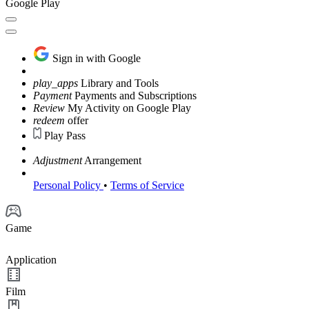
Google Play
Sign in with Google
play_apps
Library and Tools
Payment
Payments and Subscriptions
Review
My Activity on Google Play
redeem
offer
Play Pass
Adjustment
Arrangement
Personal Policy
•
Terms of Service
Game
Application
Film