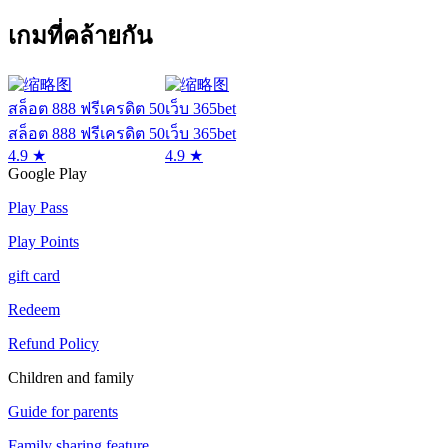
เกมที่คล้ายกัน
สล็อต 888 ฟรีเครดิต 50
เว็บ 365bet
สล็อต 888 ฟรีเครดิต 50
เว็บ 365bet
4.9 ★
4.9 ★
Google Play
Play Pass
Play Points
gift card
Redeem
Refund Policy
Children and family
Guide for parents
Family sharing feature