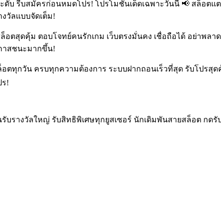
กระดับ รีบสมัครก่อนหมดโปร! โปรโมชั่นเด็ดเฉพาะวันนี้ 📢 สล็อตแต
งวัลแบบจัดเต็ม!
สล็อตสุดคุ้ม ตอบโจทย์คนรักเกม เว็บตรงมั่นคง เชื่อถือได้ อย่าพ
อกาสชนะมากขึ้น!
สล็อตทุกวัน ครบทุกความต้องการ ระบบฝากถอนเร็วที่สุด รับโปรสุดคุ
ปร!
นรับรางวัลใหญ่ รับสิทธิพิเศษทุกยูสเซอร์ นักเดิมพันสายสล็อต กด