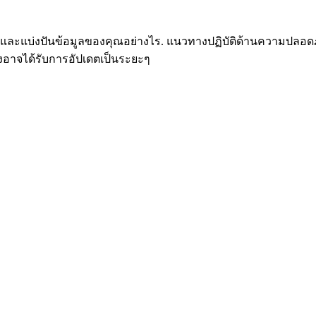
และแบ่งปันข้อมูลของคุณอย่างไร.
แนวทางปฏิบัติด้านความปลอดภั
่งอาจได้รับการอัปเดตเป็นระยะๆ