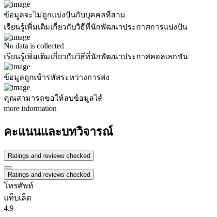
ข้อมูลจะไม่ถูกแบ่งปันกับบุคคลที่สาม
เรียนรู้เพิ่มเติมเกี่ยวกับวิธีที่นักพัฒนาประกาศการแบ่งปัน
No data is collected
เรียนรู้เพิ่มเติมเกี่ยวกับวิธีที่นักพัฒนาประกาศคอลเลกชัน
ข้อมูลถูกเข้ารหัสระหว่างการส่ง
คุณสามารถขอให้ลบข้อมูลได้
more information
คะแนนและบทวิจารณ์
Ratings and reviews checked
Ratings and reviews checked
โทรศัพท์
แท็บเล็ต
4.9