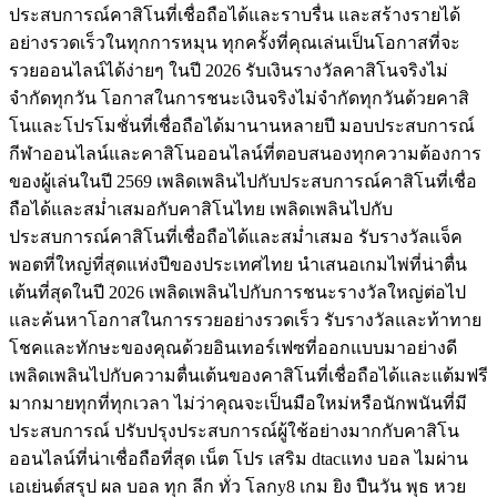
ประสบการณ์คาสิโนที่เชื่อถือได้และราบรื่น และสร้างรายได้
อย่างรวดเร็วในทุกการหมุน ทุกครั้งที่คุณเล่นเป็นโอกาสที่จะ
รวยออนไลน์ได้ง่ายๆ ในปี 2026 รับเงินรางวัลคาสิโนจริงไม่
จำกัดทุกวัน โอกาสในการชนะเงินจริงไม่จำกัดทุกวันด้วยคาสิ
โนและโปรโมชั่นที่เชื่อถือได้มานานหลายปี มอบประสบการณ์
กีฬาออนไลน์และคาสิโนออนไลน์ที่ตอบสนองทุกความต้องการ
ของผู้เล่นในปี 2569 เพลิดเพลินไปกับประสบการณ์คาสิโนที่เชื่อ
ถือได้และสม่ำเสมอกับคาสิโนไทย เพลิดเพลินไปกับ
ประสบการณ์คาสิโนที่เชื่อถือได้และสม่ำเสมอ รับรางวัลแจ็ค
พอตที่ใหญ่ที่สุดแห่งปีของประเทศไทย นำเสนอเกมไพ่ที่น่าตื่น
เต้นที่สุดในปี 2026 เพลิดเพลินไปกับการชนะรางวัลใหญ่ต่อไป
และค้นหาโอกาสในการรวยอย่างรวดเร็ว รับรางวัลและท้าทาย
โชคและทักษะของคุณด้วยอินเทอร์เฟซที่ออกแบบมาอย่างดี
เพลิดเพลินไปกับความตื่นเต้นของคาสิโนที่เชื่อถือได้และแต้มฟรี
มากมายทุกที่ทุกเวลา ไม่ว่าคุณจะเป็นมือใหม่หรือนักพนันที่มี
ประสบการณ์ ปรับปรุงประสบการณ์ผู้ใช้อย่างมากกับคาสิโน
ออนไลน์ที่น่าเชื่อถือที่สุด เน็ต โปร เสริม dtacแทง บอล ไมผ่าน
เอเย่นต์สรุป ผล บอล ทุก ลีก ทั่ว โลกy8 เกม ยิง ปืนวัน พุธ หวย