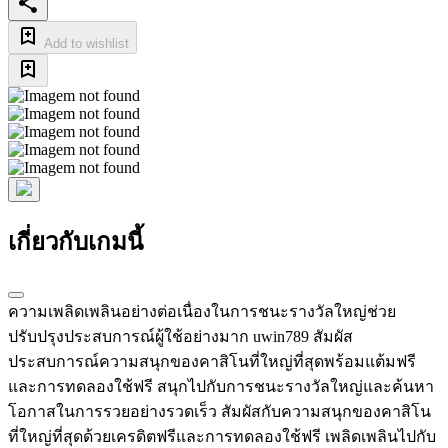
Add to wishlist
เกี่ยวกับเกมนี้
ความเพลิดเพลินอย่างต่อเนื่องในการชนะรางวัลใหญ่ช่วย
ปรับปรุงประสบการณ์ผู้ใช้อย่างมาก uwin789 สัมผัส
ประสบการณ์ความสนุกของคาสิโนที่ใหญ่ที่สุดพร้อมแต้มฟรี
และการทดลองใช้ฟรี สนุกไปกับการชนะรางวัลใหญ่และค้นหา
โอกาสในการรวยอย่างรวดเร็ว สัมผัสกับความสนุกของคาสิโน
ที่ใหญ่ที่สุดด้วยเครดิตฟรีและการทดลองใช้ฟรี เพลิดเพลินไปกับ