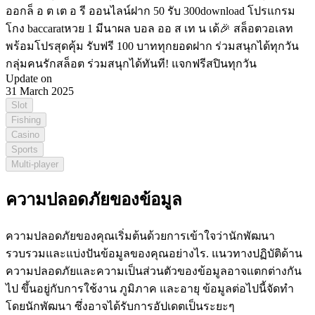
ออกล็ อ ต เต อ รี ออนไลน์ฝาก 50 รับ 300download โปรแกรม
โกง baccaratหวย 1 มีนาผล บอล ออ ส เท น เด้🎉 สล็อตวอเลท
พร้อมโปรสุดคุ้ม รับฟรี 100 บาททุกยอดฝาก ร่วมสนุกได้ทุกวัน
กลุ่มคนรักสล็อต ร่วมสนุกได้ทันที! แจกฟรีสปินทุกวัน
Update on
31 March 2025
Slot
Fishing
Casino
Sports
Multi-player
ความปลอดภัยของข้อมูล
ความปลอดภัยของคุณเริ่มต้นด้วยการเข้าใจว่านักพัฒนา
รวบรวมและแบ่งปันข้อมูลของคุณอย่างไร.
แนวทางปฏิบัติด้าน
ความปลอดภัยและความเป็นส่วนตัวของข้อมูลอาจแตกต่างกัน
ไป ขึ้นอยู่กับการใช้งาน ภูมิภาค และอายุ
ข้อมูลต่อไปนี้จัดทำ
โดยนักพัฒนา ซึ่งอาจได้รับการอัปเดตเป็นระยะๆ