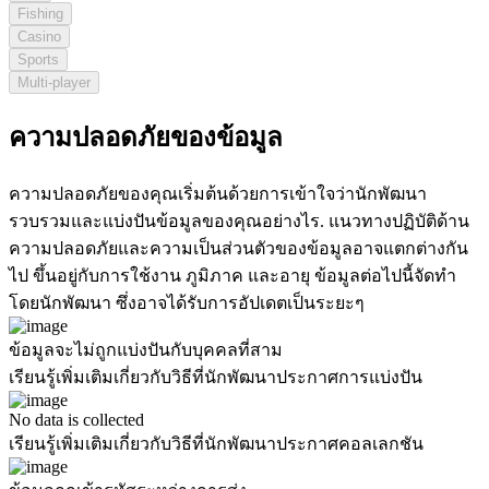
Fishing
Casino
Sports
Multi-player
ความปลอดภัยของข้อมูล
ความปลอดภัยของคุณเริ่มต้นด้วยการเข้าใจว่านักพัฒนา
รวบรวมและแบ่งปันข้อมูลของคุณอย่างไร.
แนวทางปฏิบัติด้าน
ความปลอดภัยและความเป็นส่วนตัวของข้อมูลอาจแตกต่างกัน
ไป ขึ้นอยู่กับการใช้งาน ภูมิภาค และอายุ
ข้อมูลต่อไปนี้จัดทำ
โดยนักพัฒนา ซึ่งอาจได้รับการอัปเดตเป็นระยะๆ
ข้อมูลจะไม่ถูกแบ่งปันกับบุคคลที่สาม
เรียนรู้เพิ่มเติมเกี่ยวกับวิธีที่นักพัฒนาประกาศการแบ่งปัน
No data is collected
เรียนรู้เพิ่มเติมเกี่ยวกับวิธีที่นักพัฒนาประกาศคอลเลกชัน