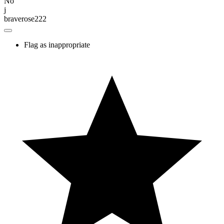
No
j
braverose222
Flag as inappropriate