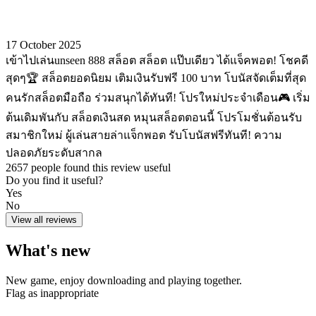
17 October 2025
เข้าไปเล่นunseen 888 สล็อต สล็อต แป๊บเดียว ได้แจ็คพอต! โชคดี
สุดๆ🏆 สล็อตยอดนิยม เติมเงินรับฟรี 100 บาท โบนัสจัดเต็มที่สุด
คนรักสล็อตมือถือ ร่วมสนุกได้ทันที! โปรใหม่ประจำเดือน🎮 เริ่ม
ต้นเดิมพันกับ สล็อตเงินสด หมุนสล็อตตอนนี้ โปรโมชั่นต้อนรับ
สมาชิกใหม่ ผู้เล่นสายล่าแจ็กพอต รับโบนัสฟรีทันที! ความ
ปลอดภัยระดับสากล
2657 people found this review useful
Do you find it useful?
Yes
No
View all reviews
What's new
New game, enjoy downloading and playing together.
Flag as inappropriate