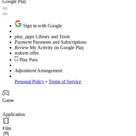
Google Play
Sign in with Google
play_apps
Library and Tools
Payment
Payments and Subscriptions
Review
My Activity on Google Play
redeem
offer
Play Pass
Adjustment
Arrangement
Personal Policy
•
Terms of Service
Game
Application
Film