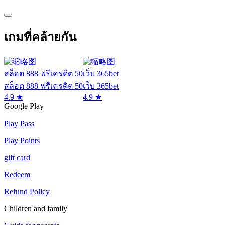
เกมที่คล้ายกัน
สล็อต 888 ฟรีเครดิต 50
เว็บ 365bet
สล็อต 888 ฟรีเครดิต 50
เว็บ 365bet
4.9 ★
4.9 ★
Google Play
Play Pass
Play Points
gift card
Redeem
Refund Policy
Children and family