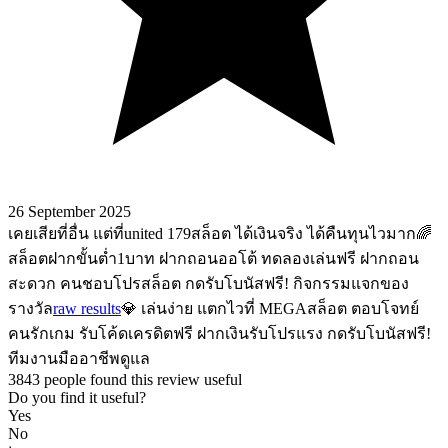
26 September 2025
เคยเสียที่อื่น แต่ที่united 179สล็อต ได้เงินจริง ได้คืนทุนไวมาก🌈
สล็อตฝากขั้นต่ำ1บาท ฝากถอนออโต้ ทดลองเล่นฟรี ฝากถอน
สะดวก คนชอบโปรสล็อต กดรับโบนัสฟรี! กิจกรรมแจกของ
รางวัล
raw results
💎 เล่นง่าย แตกไวที่ MEGAสล็อต ตอบโจทย์
คนรักเกม รับโค้ดเครดิตฟรี ฝากเงินรับโปรแรง กดรับโบนัสฟรี!
ทีมงานมืออาชีพดูแล
3843 people found this review useful
Do you find it useful?
Yes
No