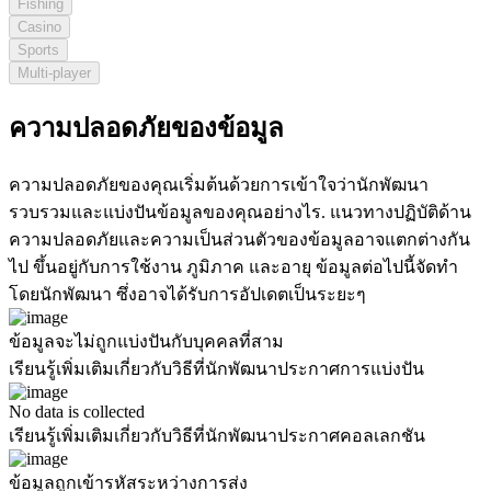
Fishing
Casino
Sports
Multi-player
ความปลอดภัยของข้อมูล
ความปลอดภัยของคุณเริ่มต้นด้วยการเข้าใจว่านักพัฒนา
รวบรวมและแบ่งปันข้อมูลของคุณอย่างไร.
แนวทางปฏิบัติด้าน
ความปลอดภัยและความเป็นส่วนตัวของข้อมูลอาจแตกต่างกัน
ไป ขึ้นอยู่กับการใช้งาน ภูมิภาค และอายุ
ข้อมูลต่อไปนี้จัดทำ
โดยนักพัฒนา ซึ่งอาจได้รับการอัปเดตเป็นระยะๆ
ข้อมูลจะไม่ถูกแบ่งปันกับบุคคลที่สาม
เรียนรู้เพิ่มเติมเกี่ยวกับวิธีที่นักพัฒนาประกาศการแบ่งปัน
No data is collected
เรียนรู้เพิ่มเติมเกี่ยวกับวิธีที่นักพัฒนาประกาศคอลเลกชัน
ข้อมูลถูกเข้ารหัสระหว่างการส่ง