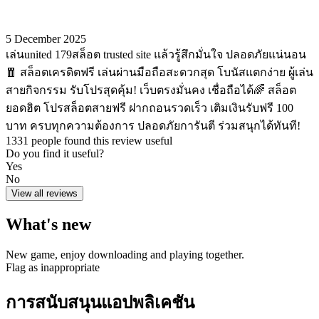
5 December 2025
เล่นunited 179สล็อต trusted site แล้วรู้สึกมั่นใจ ปลอดภัยแน่นอน
🧧 สล็อตเครดิตฟรี เล่นผ่านมือถือสะดวกสุด โบนัสแตกง่าย ผู้เล่น
สายกิจกรรม รับโปรสุดคุ้ม! เว็บตรงมั่นคง เชื่อถือได้🌈 สล็อต
ยอดฮิต โปรสล็อตสายฟรี ฝากถอนรวดเร็ว เติมเงินรับฟรี 100
บาท ครบทุกความต้องการ ปลอดภัยการันตี ร่วมสนุกได้ทันที!
1331 people found this review useful
Do you find it useful?
Yes
No
View all reviews
What's new
New game, enjoy downloading and playing together.
Flag as inappropriate
การสนับสนุนแอปพลิเคชัน