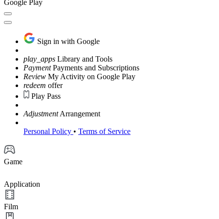
Google Play
Sign in with Google
play_apps
Library and Tools
Payment
Payments and Subscriptions
Review
My Activity on Google Play
redeem
offer
Play Pass
Adjustment
Arrangement
Personal Policy
•
Terms of Service
Game
Application
Film