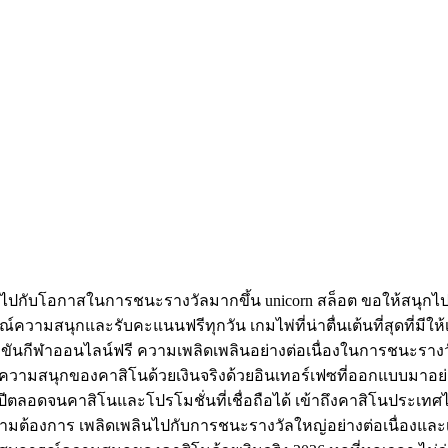
ไปกับโอกาสในการชนะรางวัลมากขึ้น unicorn สล็อต ขอให้สนุกไปกับ
ามสนุกและรับคะแนนฟรีทุกวัน เกมไพ่ที่น่าตื่นเต้นที่สุดที่มีให
่งขันกีฬาออนไลน์ฟรี ความเพลิดเพลินอย่างต่อเนื่องในการชนะราง
ามสนุกของคาสิโนด้วยเงินจริงด้วยอินเทอร์เฟซที่ออกแบบมาอย่างพิถี
ห่งปีตลอดจนคาสิโนและโปรโมชั่นที่เชื่อถือได้ เข้าถึงคาสิโนประเทศไ
มต้องการ เพลิดเพลินไปกับการชนะรางวัลใหญ่อย่างต่อเนื่องแล