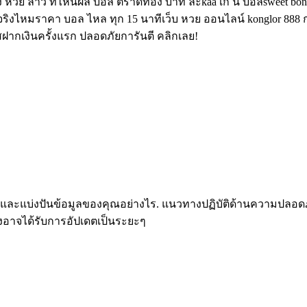
วแทง หวย ลาว ที่ไหนผล บอล ตราดทอง บาท ละkaa เก้ น บอลsweet bonan
ตรจริงไหมราคา บอล ไหล ทุก 15 นาทีเว็บ หวย ออนไลน์ konglor 8
ัสฝากเงินครั้งแรก ปลอดภัยการันตี คลิกเลย!
และแบ่งปันข้อมูลของคุณอย่างไร.
แนวทางปฏิบัติด้านความปลอดภั
่งอาจได้รับการอัปเดตเป็นระยะๆ