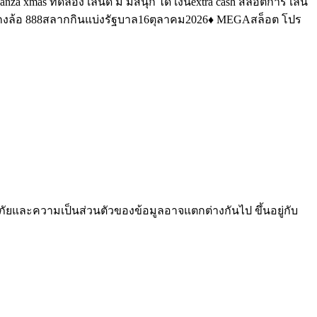
za xmas ทดลอง เล่นดั ม มีสนุก ได้ เงินextra cash สล็อตการ เล่น
88 กงล้อ 888สลากกินแบ่งรัฐบาล16ตุลาคม2026♦️ MEGAสล็อต โปร
ยและความเป็นส่วนตัวของข้อมูลอาจแตกต่างกันไป ขึ้นอยู่กับ