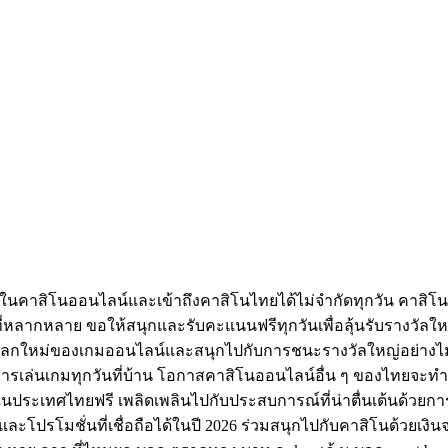
ในคาสิโนออนไลน์และเข้าถึงคาสิโนไทยได้ไม่จำกัดทุกวัน คาสิโนใน
ีที่หลากหลาย ขอให้สนุกและรับคะแนนฟรีทุกวันเพื่อลุ้นรับรางวัลให
ิดโลกใหม่ของเกมออนไลน์และสนุกไปกับการชนะรางวัลใหญ่อย่างไม่ห
เล่นเกมทุกวันที่บ้าน โอกาสคาสิโนออนไลน์อื่น ๆ ของไทยจะทำให
ดในประเทศไทยฟรี เพลิดเพลินไปกับประสบการณ์ที่น่าตื่นเต้นด้วย
ะโปรโมชั่นที่เชื่อถือได้ในปี 2026 ร่วมสนุกไปกับคาสิโนด้วยเงินจร