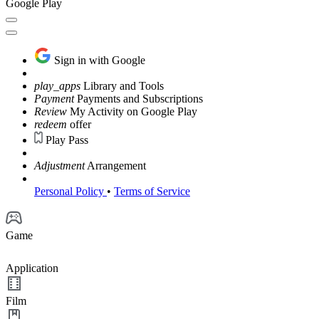
Google Play
Sign in with Google
play_apps
Library and Tools
Payment
Payments and Subscriptions
Review
My Activity on Google Play
redeem
offer
Play Pass
Adjustment
Arrangement
Personal Policy
•
Terms of Service
Game
Application
Film