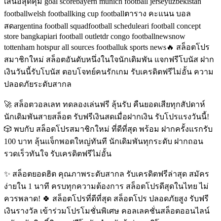
เสนอสุดคุ้ม goal scorebayern munich football jerseyuzbekistan
footballwelsh footballking cup footballตาราง คะแนน บอล
สดargentina football squadfootball scheduleari football concept
store bangkapiari football outletdr congo footballnewsnow
tottenham hotspur all sources footballuk sports news🔥 สล็อตโปร
สมาชิกใหม่ สล็อตอันดับหนึ่งในใจนักเดิมพัน แจกฟรีโบนัส ฝาก
เงินวันนี้รับโบนัส ตอบโจทย์คนรักเกม รับเครดิตฟรีไม่อั้น ความ
ปลอดภัยระดับสากล
🚀 สล็อตวอลเลท ทดลองเล่นฟรี ลุ้นรับ คืนยอดเสียทุกสัปดาห์
นักเดิมพันสายสล็อต รับฟรีเงินสดเมื่อฝากเงิน รับโปรแรงวันนี้!
🎲 พบกับ สล็อตโปรสมาชิกใหม่ ที่ดีที่สุด พร้อม ฝากครั้งแรกรับ
100 บาท ลุ้นแจ็กพอตใหญ่ทันที นักเดิมพันทุกระดับ ฝากถอน
รวดเร็วทันใจ รับเครดิตฟรีไม่อั้น
✨ สล็อตยอดฮิต คุณภาพระดับสากล รับเครดิตฟรีล่าสุด สมัคร
ง่ายใน 1 นาที ครบทุกความต้องการ สล็อตโปรดีสุดในไทย ไม่
ควรพลาด! 🍀 สล็อตโปรที่ดีที่สุด สล็อตโปร ปลอดภัยสูง รับฟรี
เงินรางวัล เข้าร่วมโปรโมชั่นพิเศษ คอลเลคชั่นสล็อตออนไลน์