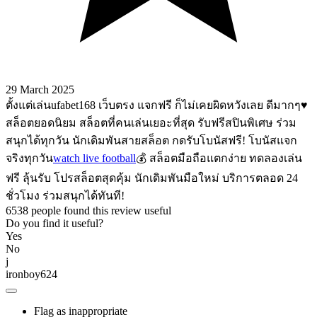
29 March 2025
ตั้งแต่เล่นufabet168 เว็บตรง แจกฟรี ก็ไม่เคยผิดหวังเลย ดีมากๆ♥️
สล็อตยอดนิยม สล็อตที่คนเล่นเยอะที่สุด รับฟรีสปินพิเศษ ร่วม
สนุกได้ทุกวัน นักเดิมพันสายสล็อต กดรับโบนัสฟรี! โบนัสแจก
จริงทุกวัน
watch live football
💰 สล็อตมือถือแตกง่าย ทดลองเล่น
ฟรี ลุ้นรับ โปรสล็อตสุดคุ้ม นักเดิมพันมือใหม่ บริการตลอด 24
ชั่วโมง ร่วมสนุกได้ทันที!
6538 people found this review useful
Do you find it useful?
Yes
No
j
ironboy624
Flag as inappropriate