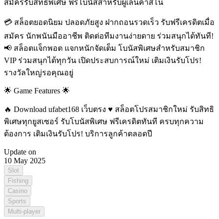
สมัครรับสิทธิ์พิเศษ ฟรีโบนัสสำหรับผู้เล่นคาสิโน
💳 สล็อตยอดนิยม ปลอดภัยสูง ฝากถอนรวดเร็ว รับฟรีเครดิตเมื่อ
สมัคร นักพนันมืออาชีพ ติดต่อทีมงานง่ายดาย ร่วมสนุกได้ทันที!
📢 สล็อตแจ็กพอต แจกหนักจัดเต็ม โบนัสพิเศษสำหรับสมาชิก
VIP ร่วมสนุกได้ทุกวัน เปิดประสบการณ์ใหม่ เติมเงินรับโปร!
รางวัลใหญ่รอคุณอยู่
🌟 Game Features 🌟
🔥 Download ufabet168 เว็บตรง ♥️ สล็อตโปรสมาชิกใหม่ รับสิทธิ
พิเศษทุกยูสเซอร์ รับโบนัสพิเศษ ฟรีเครดิตทันที ครบทุกความ
ต้องการ เติมเงินรับโปร! บริการลูกค้าตลอดปี
Update on
10 May 2025
Slot
Fishing
Casino
Sports
Multi-player