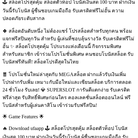
🕹️ สล็อตโปรสุดคุ้ม สล็อตตัวท็อป โบนัสเงินสด 100 บาท ฝากเงิน
วันนี้รับโบนัส ผู้ชื่นชอบเกมมือถือ รับเครดิตฟรีไม่อั้น ความ
ปลอดภัยระดับสากล
🍀 สล็อตอันดับหนึ่ง ไม่ต้องแชร์ โปรสล็อตสำหรับทุกคน พร้อม
แจกฟรีสปินทุกวัน สำหรับ ผู้เล่นที่ชอบลุ้นรางวัล รับเครดิตฟรีไม่
อั้น ✨ สล็อตโปรสุดคุ้ม โปรแรงแห่งเดือนนี้ กิจกรรมพิเศษ
สำหรับสมาชิก เข้าร่วมโปรโมชั่นพิเศษ คนชอบโบนัสสล็อต รับ
โบนัสฟรีทันที! สล็อตโปรดีสุดในไทย
🧧 โปรโมชั่นใหม่ล่าสุดกับ MEGAสล็อต ฝากแล้วรับเงินเพิ่ม
โปรฝากรับเพิ่ม เหมาะกับมือใหม่และเซียนสล็อต บริการตลอด
24 ชั่วโมง รับเลย! 💎 SUPERSLOT การันตีแตกง่าย รับเครดิต
ฟรีล่าสุด รับสิทธิ์พิเศษก่อนใคร คอลเลคชั่นสล็อตออนไลน์ ฟรี
โบนัสสำหรับผู้เล่นคาสิโน เข้าร่วมรับฟรีสปิน!
🌟 Game Features 🌟
🔥 Download ufaapp 🕹️ สล็อตโปรสุดคุ้ม สล็อตตัวท็อป โบนัส
เงินสด 100 บาท ฝากเงินวันนี้รับโบนัส ผู้ชื่นชอบเกมมือถือ รับ