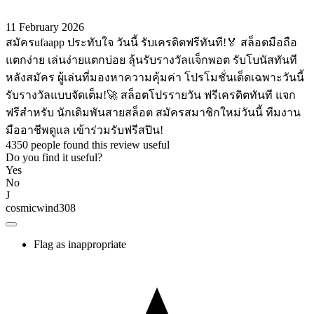
11 February 2026
สมัครufaapp ประทับใจ วันนี้ รับเครดิตฟรีทันที!🏅 สล็อตมือถือ
แตกง่าย เล่นง่ายแตกบ่อย ลุ้นรับรางวัลแจ็กพอต รับโบนัสทันที
หลังสมัคร ผู้เล่นที่มองหาความคุ้มค่า โปรโมชั่นเด็ดเฉพาะวันนี้
รับรางวัลแบบจัดเต็ม!🚀 สล็อตโปรรายวัน ฟรีเครดิตทันที แจก
ฟรีสำหรับ นักเดิมพันสายสล็อต สมัครสมาชิกใหม่วันนี้ ทีมงาน
มืออาชีพดูแล เข้าร่วมรับฟรีสปิน!
4350 people found this review useful
Do you find it useful?
Yes
No
J
cosmicwind308
Flag as inappropriate