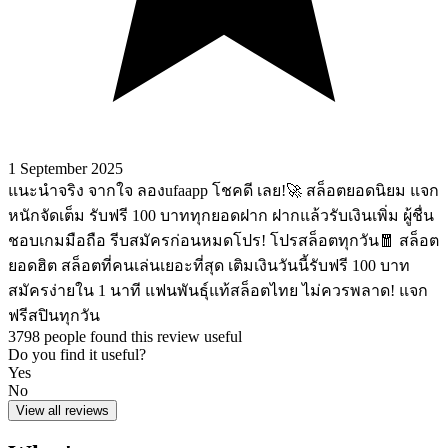
1 September 2025
แนะนำจริง จากใจ ลองufaapp โชคดี เลย!🚀 สล็อตยอดนิยม แจก
หนักจัดเต็ม รับฟรี 100 บาททุกยอดฝาก ฝากแล้วรับเงินเพิ่ม ผู้ชื่น
ชอบเกมมือถือ รีบสมัครก่อนหมดโปร! โปรสล็อตทุกวัน🧧 สล็อต
ยอดฮิต สล็อตที่คนเล่นเยอะที่สุด เติมเงินวันนี้รับฟรี 100 บาท
สมัครง่ายใน 1 นาที แฟนพันธุ์แท้สล็อตไทย ไม่ควรพลาด! แจก
ฟรีสปินทุกวัน
3798 people found this review useful
Do you find it useful?
Yes
No
View all reviews