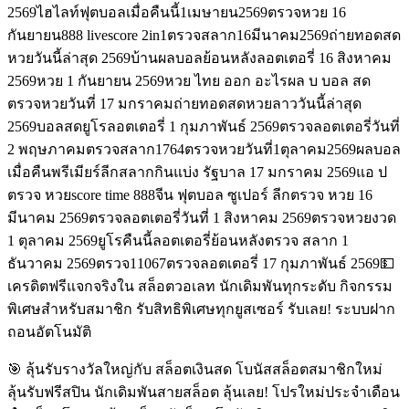
2569ไฮไลท์ฟุตบอลเมื่อคืนนี้1เมษายน2569ตรวจหวย 16
กันยายน888 livescore 2in1ตรวจสลาก16มีนาคม2569ถ่ายทอดสด
หวยวันนี้ล่าสุด 2569บ้านผลบอลย้อนหลังลอตเตอรี่ 16 สิงหาคม
2569หวย 1 กันยายน 2569หวย ไทย ออก อะไรผล บ บอล สด
ตรวจหวยวันที่ 17 มกราคมถ่ายทอดสดหวยลาววันนี้ล่าสุด
2569บอลสดยูโรลอตเตอรี่ 1 กุมภาพันธ์ 2569ตรวจลอตเตอรี่วันที่
2 พฤษภาคมตรวจสลาก1764ตรวจหวยวันที่1ตุลาคม2569ผลบอล
เมื่อคืนพรีเมียร์ลีกสลากกินแบ่ง รัฐบาล 17 มกราคม 2569แอ ป
ตรวจ หวยscore time 888จีน ฟุตบอล ซูเปอร์ ลีกตรวจ หวย 16
มีนาคม 2569ตรวจลอตเตอรี่วันที่ 1 สิงหาคม 2569ตรวจหวยงวด
1 ตุลาคม 2569ยูโรคืนนี้ลอตเตอรี่ย้อนหลังตรวจ สลาก 1
ธันวาคม 2569ตรวจ11067ตรวจลอตเตอรี่ 17 กุมภาพันธ์ 2569💵
เครดิตฟรีแจกจริงใน สล็อตวอเลท นักเดิมพันทุกระดับ กิจกรรม
พิเศษสำหรับสมาชิก รับสิทธิพิเศษทุกยูสเซอร์ รับเลย! ระบบฝาก
ถอนอัตโนมัติ
🎯 ลุ้นรับรางวัลใหญ่กับ สล็อตเงินสด โบนัสสล็อตสมาชิกใหม่
ลุ้นรับฟรีสปิน นักเดิมพันสายสล็อต ลุ้นเลย! โปรใหม่ประจำเดือน