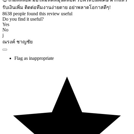
รับเงินเพิ่ม ติดต่อทีมงานง่ายดาย อย่าพลาดโอกาสดีๆ!
8638 people found this review useful
Do you find it useful?
Yes
No
j
ณรงค์ ชาญชัย
Flag as inappropriate