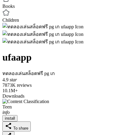
Books
Children
ufaapp
ทดลองเล่นสล็อตฟรี pg เก
4.9
star
7873K reviews
10.1M+
Downloads
Teen
info
install
To share